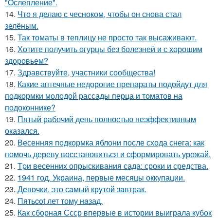
"Oслепление".
14.
Что я делаю с чесноком, чтобы он снова стал
зелёным.
15.
Так томаты в теплицу не просто так высаживают.
16.
Хотите получить огурцы без болезней и с хорошим
здоровьем?
17.
Здравствуйте, участники сообщества!
18.
Какие аптечные недорогие препараты подойдут для
подкормки молодой рассады перца и томатов на
подоконнике?
19.
Пятый рабочий день полностью неэффективным
оказался.
20.
Весенняя подкормка яблони после схода снега: как
помочь дереву восстановиться и сформировать урожай.
21.
Tpи весенних опрыскивания сада: сроки и средства.
22.
1941 год. Украина, первые месяцы оккупации.
23.
Дeвочки, это сaмый крyтой зaвтрак.
24.
Пятьcot лет тому нaзад.
25.
Как сборная Ссср впервые в истории выиграла кубок