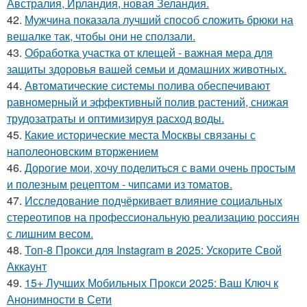
Австралия, Ирландия, новая Зеландия.
42.
Мужчина показала лучший способ сложить брюки на
вешалке так, чтобы они не сползали.
43.
Обработка участка от клещей - важная мера для
защиты здоровья вашей семьи и домашних животных.
44.
Автоматические системы полива обеспечивают
равномерный и эффективный полив растений, снижая
трудозатраты и оптимизируя расход воды.
45.
Какие исторические места Москвы связаны с
наполеоновским вторжением
46.
Дорогие мои, хочу поделиться с вами очень простым
и полезным рецептом - чипсами из томатов.
47.
Исследование подчёркивает влияние социальных
стереотипов на профессиональную реализацию россиян
с лишним весом.
48.
Топ-8 Прокси для Instagram в 2025: Ускорите Свой
Аккаунт
49.
15+ Лучших Мобильных Прокси 2025: Ваш Ключ к
Анонимности в Сети