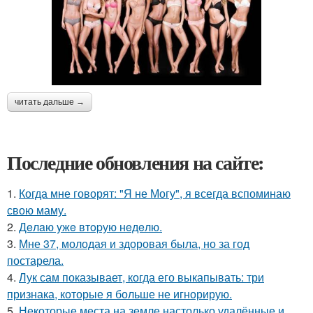
читать дальше →
Последние обновления на сайте:
1.
Когда мне говорят: "Я не Могу", я всегда вспоминаю
свою маму.
2.
Дeлaю yжe втopую нeдeлю.
3.
Мне 37, молодая и здоровая была, но за год
постарела.
4.
Лук сам показывает, когда его выкапывать: три
признака, которые я больше не игнорирую.
5.
Некоторые места на земле настолько удалённые и