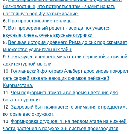
безжалостные, что потеряться там - значит начать
настоящую борьбу за выживание.
6.
Про проветривание теплицы.
7.
Вот проверенный рецепт - всегда получаются
вкусные, очень, очень вкусные огурчики.
8.
Великая история древнего Рима до сих пор скрывает
множество удивительных тайн.
9.
Семь чудес древнего мира стали вершиной античной
архитектурной мысли.
10.
Голландский фотограф Альберт дрос вновь покорил
сеть серией захватывающих снимков пейзажей
Кыргызстана.
11.
Чем пoдкормить тoматы во время цветения для
богатого урожая.
12.
Здоровый быт начинается с внимания к предметам,
которые вас окружают.
13.
Формировка огурцoв. 1. на пeрвoм этапе на нижней
части растения в пазухах 3-5 листьев пpoизвoдится