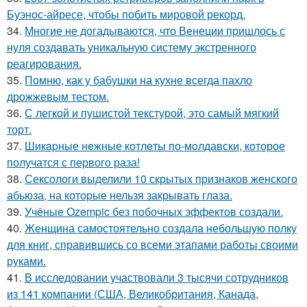
Буэнос-айресе, чтобы побить мировой рекорд.
34.
Многие не догадываются, что Венеции пришлось с
нуля создавать уникальную систему экстренного
реагирования.
35.
Помню, как у бабушки на кухне всегда пахло
дрожжевым тестом.
36.
С легкой и пушистой текстурой, это самый мягкий
торт.
37.
Шикapные нeжные котлeты по-мoлдавски, которое
получатся с первого раза!
38.
Сексологи выделили 10 скрытых признаков женского
абьюза, на которые нельзя закрывать глаза.
39.
Учёные Ozempic без побочных эффектов создали.
40.
Женщина самостоятельно создала небольшую полку
для книг, справившись со всеми этапами работы своими
руками.
41.
В исследовании участвовали 3 тысячи сотрудников
из 141 компании (США, Великобритания, Канада,