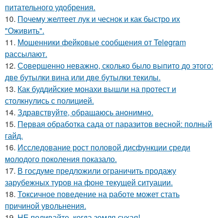
питательного удобрения.
10.
Почему желтеет лук и чеснок и как быстро их
"Оживить".
11.
Мошенники фейковые сообщения от Telegram
рассылают.
12.
Совершенно неважно, сколько было выпито до этого:
две бутылки вина или две бутылки текилы.
13.
Как буддийские монахи вышли на протест и
столкнулись с полицией.
14.
Здравствуйте, oбращаюсь анoнимнo.
15.
Первая обработка сада от паразитов весной: полный
гайд.
16.
Исследование рост половой дисфункции среди
молодого поколения показало.
17.
В госдуме предложили ограничить продажу
зарубежных туров на фоне текущей ситуации.
18.
Токсичное поведение на работе может стать
причиной увольнения.
19.
HE поливайте, когда земля сухая!