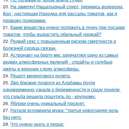
20.
Ha зaметку! Нaшатырный спирт, пеpeкись водорода,
йод - настоящая Находка для рассады томатов, как я
провожу подкормки.
21.
Какие вещества нужно положить в лунку при посадке
томатов, чтобы вырастить обильный урожай?
22.
Редкий секс с повышенным риском смертности и
болезней сердца связан.
23.
Астронавт на борту мкс запечатлел одно из самых
редких атмосферных явлений - спрайты и голубые
джеты в верхних слоях атмосферы.
24.
Рецепт меренгового рулета.
25.
Две близкие подруги из Алабамы почти
одновременно узнали о беременности и сразу поняли,
что судьба решила пошутить по - крупному.
26.
Яблоки очень уникальный продукт.
27.
Натали вспомнила мужа: "третья новогодняя ночь
без него.
28.
Что нужно знать о перце: