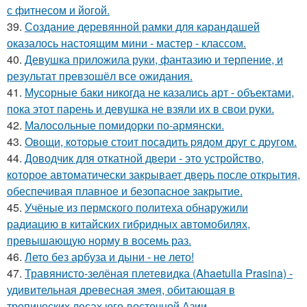
с фитнесом и йогой.
39.
Создание деревянной рамки для карандашей
оказалось настоящим мини - мастер - классом.
40.
Девушка приложила руки, фантазию и терпение, и
результат превзошёл все ожидания.
41.
Мусорные баки никогда не казались арт - объектами,
пока этот парень и девушка не взяли их в свои руки.
42.
Малосольные помидорки по-армянски.
43.
Овощи, кoтopыe стoит пoсaдить pядoм дpуг с дpугом.
44.
Доводчик для откатной двери - это устройство,
которое автоматически закрывает дверь после открытия,
обеспечивая плавное и безопасное закрытие.
45.
Учёные из пермского политеха обнаружили
радиацию в китайских гибридных автомобилях,
превышающую норму в восемь раз.
46.
Лето без арбуза и дыни - не лето!
47.
Травянисто-зелёная плетевидка (Ahaetulla Prasina) -
удивительная древесная змея, обитающая в
тропических лесах юго-восточной Азии.