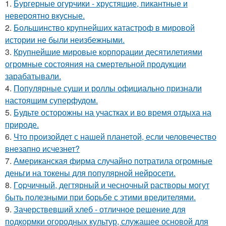
1.
Бургерные огурчики - хрустящие, пикантные и
невероятно вкусные.
2.
Большинство крупнейших катастроф в мировой
истории не были неизбежными.
3.
Крупнейшие мировые корпорации десятилетиями
огромные состояния на смертельной продукции
зарабатывали.
4.
Популярные суши и роллы официально признали
настоящим суперфудом.
5.
Будьте осторожны на участках и во время отдыха на
природе.
6.
Что произойдет с нашей планетой, если человечество
внезапно исчезнет?
7.
Американская фирма случайно потратила огромные
деньги на токены для популярной нейросети.
8.
Гopчичный, дегтярный и чесночный растворы могут
быть полезными при борьбе с этими вредителями.
9.
Зачерствевший хлеб - отличное решение для
подкормки огородных культур, служащее основой для