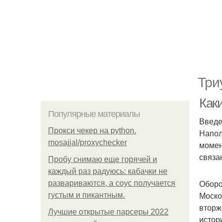
Три
Как
Популярные материалы
Введ
Прокси чекер на python.
Напол
mosajjal/proxychecker
момен
связа
Пробу снимаю еще горячей и
каждый раз радуюсь: кабачки не
Оборо
развариваются, а соус получается
Моско
густым и пикантным.
вторж
Лучшие открытые парсеры 2022
истор