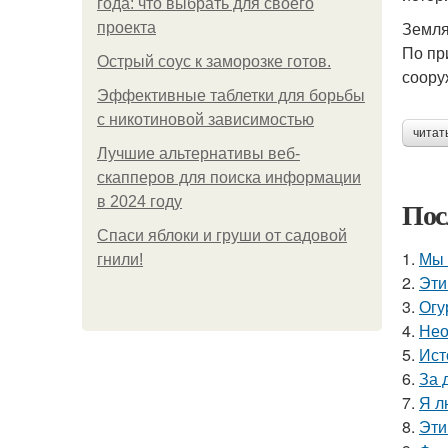
года: что выбрать для своего
Земля
проекта
По пр
Острый соус к заморозке готов.
соору
Эффективные таблетки для борьбы
с никотиновой зависимостью
читат
Лучшие альтернативы веб-
скапперов для поиска информации
в 2024 году
Пос
Спаси яблоки и груши от садовой
1.
Мы 
гнили!
2.
Эти
3.
Огу
4.
Нео
5.
Ист
6.
За 
7.
Я л
8.
Эти