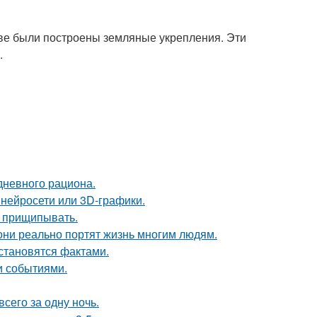
ве были построены земляные укрепления. Эти
.
дневного рациона.
 нейросети или 3D-графики.
х прищипывать.
они реально портят жизнь многим людям.
 становятся фактами.
и событиями.
всего за одну ночь.