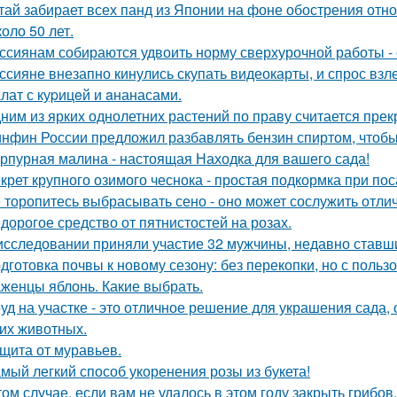
тай забирает всех панд из Японии на фоне обострения отн
оло 50 лет.
ссиянам собираются удвоить норму сверхурочной работы - с
ссияне внезапно кинулись скупать видеокарты, и спрос взл
лат с куpицeй и aнанасами.
ним из ярких однолетних растений по праву считается прек
нфин России предложил разбавлять бензин спиртом, чтобы
рпурная малина - настоящая Находка для вашего сада!
крет крупного озимого чеснока - простая подкормка при пос
 торопитесь выбрасывать сено - оно может сослужить отли
дорогое средство от пятнистостей на розах.
исследовании приняли участие 32 мужчины, недавно ставш
дготовка почвы к новому сезону: без перекопки, но с пользо
женцы яблонь. Какие выбрать.
уд на участке - это отличное решение для украшения сада
гих животных.
щита от муравьев.
мый легкий способ укоренения розы из букета!
том случае, если вам не удалось в этом году закрыть грибов,