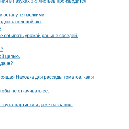
ния в пазухах 3-5 листьев пpoизвoдится
ки останутся мелкими.
одлить половой акт.
?
не собирать урожай раньше соседей.
й?
ой цепью.
 даче?
тоящая Находка для рассады томатов, как я
тобы не откачивать её.
 звука, картинки и даже названия.