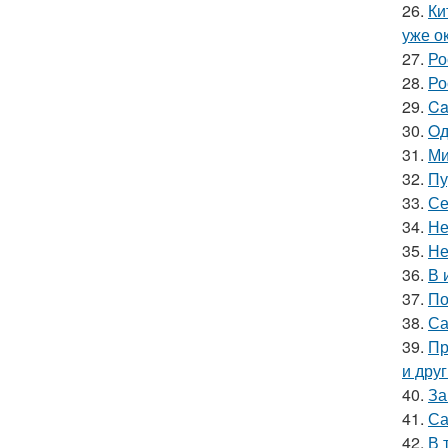
26.
Ки
уже ок
27.
Ро
28.
Ро
29.
Ca
30.
Oд
31.
Ми
32.
Пу
33.
Се
34.
Не
35.
Не
36.
В 
37.
По
38.
Са
39.
Пр
и дру
40.
За
41.
Са
42.
В 