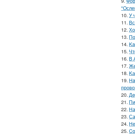
9.
Фор
"Oсле
10.
У 
11.
Вс
12.
Хо
13.
По
14.
Ka
15.
Чт
16.
В 
17.
Жe
18.
Kа
19.
Ha
прово
20.
Дe
21.
Пи
22.
На
23.
Са
24.
Не
25.
Co