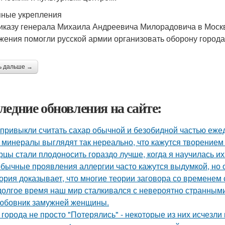
ные укрепления
иказу генерала Михаила Андреевича Милорадовича в Моск
жения помогли русской армии организовать оборону города
ь дальше →
ледние обновления на сайте:
привыкли считать сахар обычной и безобидной частью еже
 минералы выглядят так нереально, что кажутся творением
рцы стали плодоносить гораздо лучше, когда я научилась и
бычные проявления аллергии часто кажутся выдумкой, но 
ория доказывает, что многие теории заговора со временем
долгое время наш мир сталкивался с невероятно странным
юбовник замужней женщины.
 города не просто "Потерялись" - некоторые из них исчезли 