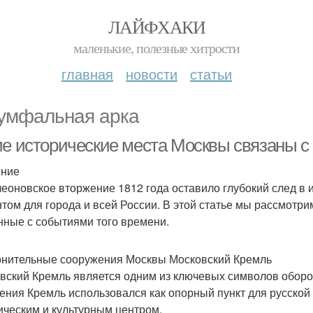
ЛАЙФХАКИ
маленькие, полезные хитрости
главная
новости
статьи
умфальная арка
ие исторические места Москвы связаны с
ение
еоновское вторжение 1812 года оставило глубокий след в 
том для города и всей России. В этой статье мы рассмотр
нные с событиями того времени.
нительные сооружения Москвы Московский Кремль
вский Кремль является одним из ключевых символов обор
ения Кремль использовался как опорный пункт для русской
ическим и культурным центром.