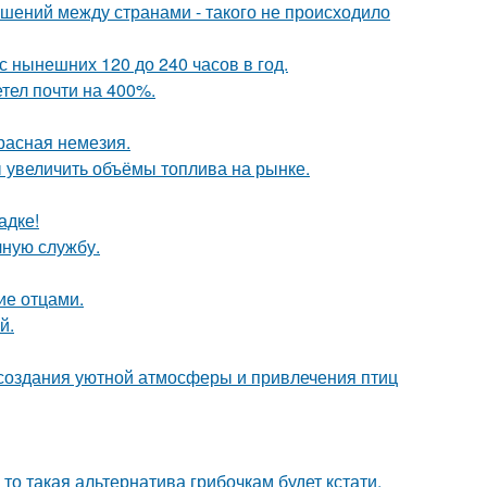
ошений между странами - такого не происходило
 нынешних 120 до 240 часов в год.
етел почти на 400%.
расная немезия.
 увеличить объёмы топлива на рынке.
адке!
чную службу.
ие отцами.
й.
, создания уютной атмосферы и привлечения птиц
 то такая альтернатива грибочкам будет кстати.