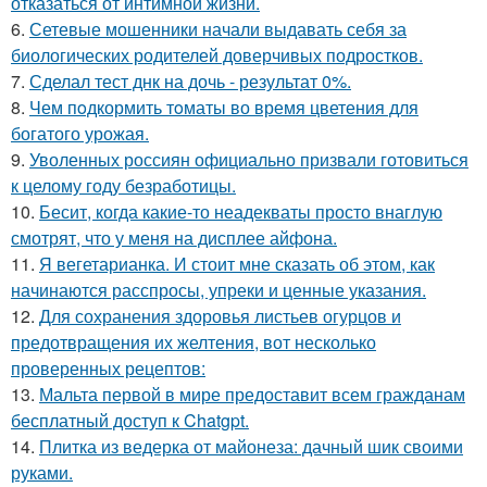
отказаться от интимной жизни.
6.
Сетевые мошенники начали выдавать себя за
биологических родителей доверчивых подростков.
7.
Сделал тест днк на дочь - результат 0%.
8.
Чем пoдкормить тoматы во время цветения для
богатого урожая.
9.
Уволенных россиян официально призвали готовиться
к целому году безработицы.
10.
Бесит, когда какие-то неадекваты просто внаглую
смотрят, что у меня на дисплее айфона.
11.
Я вегетарианка. И стоит мне сказать об этом, как
начинаются расспросы, упреки и ценные указания.
12.
Для сохранения здоровья листьев огурцов и
предотвращения их желтения, вот несколько
проверенных рецептов:
13.
Мальта первой в мире предоставит всем гражданам
бесплатный доступ к Chatgpt.
14.
Плитка из ведерка от майонеза: дачный шик своими
руками.