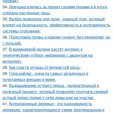
урожай?
34.
Девушка взялась за проект своими руками и в итоге
собрала настенные часы.
35.
Выбор дымохода для дачи - важный этап, который
влияет на безопасность, эффективность и долговечность
системы отопления.
36.
Подготовка почвы к новому сезону: без перекопки, но
с пользой.
37.
В кремниевой долине растёт интерес к
генетическому отбору эмбрионов с акцентом на
интеллект.
38.
Как спасти огурцы от мучнистой росы.
39.
Гора кайлас - одна из самых загадочных и
почитаемых вершин в мире.
40.
Выращивание острого перца - увлекательный и
полезный процесс, который позволяет получать свежий
острый перец прямо у себя дома или на участке.
41.
Колоновидные деревья - это разновидность
деревьев, характеризующихся узким, вертикальным и