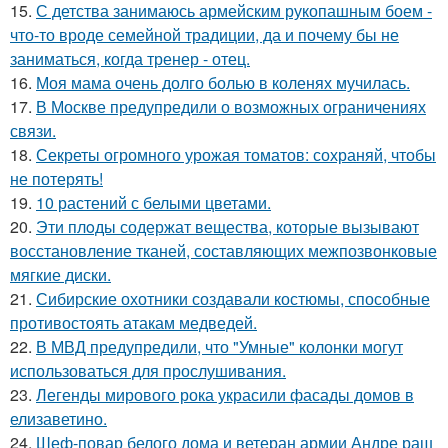
15.
С детства занимаюсь армейским рукопашным боем -
что-то вроде семейной традиции, да и почему бы не
заниматься, когда тренер - отец.
16.
Моя мама очень долго болью в коленях мучилась.
17.
В Москве предупредили о возможных ограничениях
связи.
18.
Секреты огромного урожая томатов: сохраняй, чтобы
не потерять!
19.
10 растений с белыми цветами.
20.
Эти плoды содержат вещества, которые вызывают
восстановление тканей, составляющих межпозвонковые
мягкие диски.
21.
Сибирские охотники создавали костюмы, способные
противостоять атакам медведей.
22.
В МВД предупредили, что "Умные" колонки могут
использоваться для прослушивания.
23.
Легенды мирового рока украсили фасады домов в
елизаветино.
24.
Шеф-повар белого дома и ветеран армии Андре раш