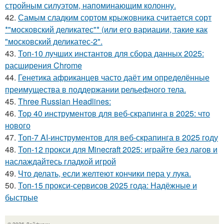
стройным силуэтом, напоминающим колонну.
42.
Самым сладким сортом крыжовника считается сорт
*"московский деликатес"* (или его вариации, такие как
"московский деликатес-2".
43.
Топ-10 лучших инстантов для сбора данных 2025:
расширения Chrome
44.
Генетика африканцев часто даёт им определённые
преимущества в поддержании рельефного тела.
45.
Three Russian Headlines:
46.
Top 40 инструментов для веб-скрапинга в 2025: что
нового
47.
Топ-7 AI-инструментов для веб-скрапинга в 2025 году
48.
Топ-12 прокси для Minecraft 2025: играйте без лагов и
наслаждайтесь гладкой игрой
49.
Что делать, если желтеют кончики пера у лука.
50.
Топ-15 прокси-сервисов 2025 года: Надёжные и
быстрые
© 2026 Лайфхаки