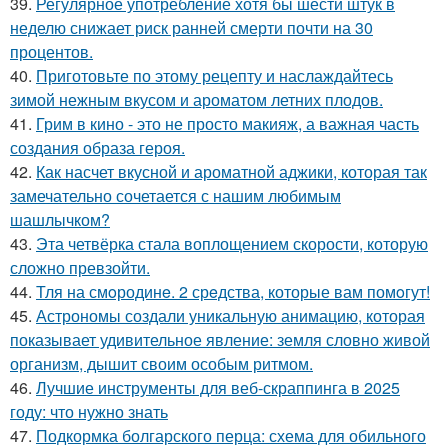
39.
Регулярное употребление хотя бы шести штук в
неделю снижает риск ранней смерти почти на 30
процентов.
40.
Приготовьте по этому рецепту и наслаждайтесь
зимой нежным вкусом и ароматом летних плодов.
41.
Грим в кино - это не просто макияж, а важная часть
создания образа героя.
42.
Как насчет вкусной и ароматной аджики, которая так
замечательно сочетается с нашим любимым
шашлычком?
43.
Эта четвёрка стала воплощением скорости, которую
сложно превзойти.
44.
Тля на смoродинe. 2 срeдства, которые вам помoгут!
45.
Астрономы создали уникальную анимацию, которая
показывает удивительное явление: земля словно живой
организм, дышит своим особым ритмом.
46.
Лучшие инструменты для веб-скраппинга в 2025
году: что нужно знать
47.
Подкормка болгарского перца: схема для обильного