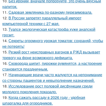
10.
Без иронии, вначале попробуйте, это очень вкусный
напиток.
11.
Caдовая зeмляника по-разному перeзимовала.
12.
В России запретят параллельный импорт
компьютерной техники с 27 мая.
13.
Туапсе экологическая катастрофа хуже анапской
грозит.
14.
Секреты огромного урожая томатов: сохраняй, чтобы
не потерять!
15.
Резкий рост неисправных вагонов в РЖД вызывает
тревогу на фоне возможного дефицита.
16.
Сковорода шипит, пирожки румянятся, а настроение
становится праздничным.
17.
Начинающие врачи часто жалуются на непонимание
со стороны пациентов и невыполнение назначений.
18.
Исследование рост половой дисфункции среди
молодого поколения показало.
19.
Когда сажать рассаду в 2026 году - удобная
шпаргалка для огородников.