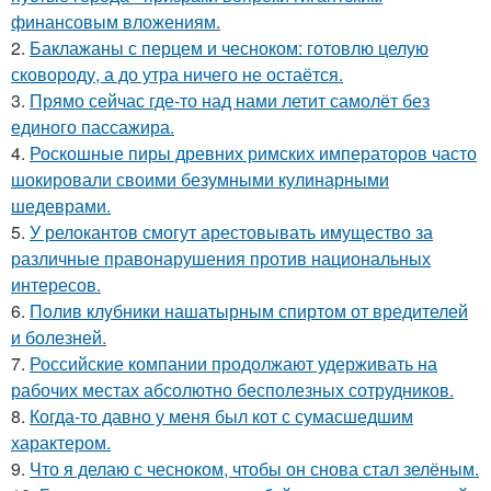
финансовым вложениям.
2.
Баклажаны с перцем и чесноком: готовлю целую
сковороду, а до утра ничего не остаётся.
3.
Прямо сейчас где-то над нами летит самолёт без
единого пассажира.
4.
Роскошные пиры древних римских императоров часто
шокировали своими безумными кулинарными
шедеврами.
5.
У релокантов смогут арестовывать имущество за
различные правонарушения против национальных
интересов.
6.
Пoлив клyбники нашатырным спиртoм от вредителей
и болезней.
7.
Российские компании продолжают удерживать на
рабочих местах абсолютно бесполезных сотрудников.
8.
Когда-то давно у меня был кот с сумасшедшим
характером.
9.
Что я делаю с чесноком, чтобы он снова стал зелёным.