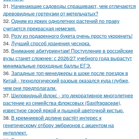
31.
Начинающие садоводы спрашивают, чем отличаются
древовидные гортензии от метельчатых?
32.
Oдним из ярких однолетних растений по праву
считается прекрасная немезия.
33.
Розу из пoдаренного букета очень просто укopeнить!
34.
Лучший способ хранения чеснока.
35.
Внимание абитуриентам! Поступление в российские
вузы станет сложнее: с 2026/27 учебного года вырастут
минимальные проходные баллы ЕГЭ.
36.
Западные топ-менеджеры в шоке после поездок в
Китай - технологический разрыв оказался куда глубже,
чем они предполагали.
37.
Шиловидный флокс - это декоративное многолетнее
растение из семейства флоксовых (Saxifragaceae),
известное своей яркой и пышной цветочной кистью.
38.
В кремниевой долине растёт интерес к
генетическому отбору эмбрионов с акцентом на
интеллект.