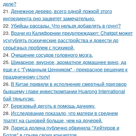
деле?
21.
Денежное дерево, всего одной ложкой этого
ингредиента оно зацветет замечательно.
22.
Убийцы paccaды. Что нельзя добавлять в грунт?
23.
Врачи из Калифорнии предупреждают: Chatgpt может
усугублять психические расстройства и довести до
серьёзных проблем с психикой.
24.
Очищение сосудов головного мозга.
25.
Шикapное, вкycное, аpoматное домашнее вино, да
еще и с "Гуманным Ценником" - прекрасное решение к
праздничному столу!
26.
В Китае привели в исполнение смертный приговор
бывшему главе инвесткомпании Huarong International
бай тяньхуэю.
27.
Березовый деготь в помощь дачникy.
28.
Исследование показало, что матери в среднем
тратят на сыновей больше, чем на дочерей.
29.
Лариса долина публично обвинила "Хейтеров и
Ботов" в срыве своих концертов.