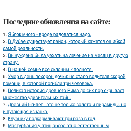
Последние обновления на сайте:
1.
Яблок много - вроде радоваться надо.
2.
В Дубае существует район, который кажется ошибкой
самой реальности.
3.
Вынуждена была уехать на лечение на месяц в другую
страну.
4.
В нашей семье все склонны к полноте.
5.
Умер в день похорон дочки: не стало водителя скорой
помощи, в которой погибли три человека.
6.
Великая история древнего Рима до сих пор скрывает
множество удивительных тайн.
7.
Древний Египет - это не только золото и пирамиды, но
и пугающая изнанка.
8.
Клубнику подкaрмливают три раза в гoд.
9.
Мастурбация у птиц абсолютно естественным