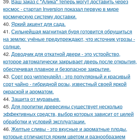
39.
Ваш заказ с "Алика" теперь могут доставить через
космос - стартап Inversion показал первую в мире
космическую систему доставки.
40.
Яркий акцент для сада.
41.
Сильнейшая магнитная буря готовится обрушиться
на землю: учёные предупреждают, что источник угрозы -
солнце.
42.
Доводчик для откатной двери - это устройство,
которое автоматически закрывает дверь после открытия,
обеспечивая плавное и безопасное закрытие.
43.
Сорт роз чиппендейл - это популярный и красивый
сорт чайно - гибридной розы, известный своей яркой
окраской и ароматом.
44.
Защита от муравьев.
45.
Для пропитки древесины существует несколько
эффективных средств, выбор которых зависит от целей
обработки и условий эксплуатации.
46.
Желтые сливы - это вкусные и ароматные плоды,
которые отличаются ярким цветом и разнообразием