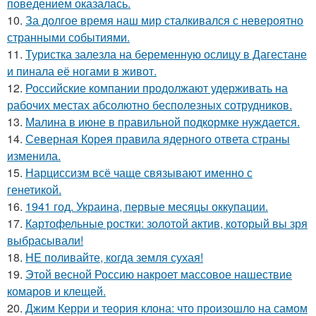
поведением оказалась.
10.
За долгое время наш мир сталкивался с невероятно
странными событиями.
11.
Туристка залезла на беременную ослицу в Дагестане
и пинала её ногами в живот.
12.
Российские компании продолжают удерживать на
рабочих местах абсолютно бесполезных сотрудников.
13.
Малина в июне в правильной подкормке нуждается.
14.
Северная Корея правила ядерного ответа страны
изменила.
15.
Нарциссизм всё чаще связывают именно с
генетикой.
16.
1941 год. Украина, первые месяцы оккупации.
17.
Картофельные ростки: золотой актив, который вы зря
выбрасывали!
18.
HE поливайте, когда земля сухая!
19.
Этой весной Россию накроет массовое нашествие
комаров и клещей.
20.
Джим Керри и теория клона: что произошло на самом