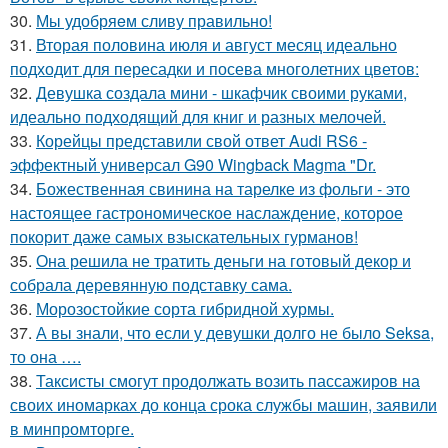
30.
Мы удобряeм сливу правильно!
31.
Вторая половина июля и август месяц идеально
подходит для пересадки и посева многолетних цветов:
32.
Девушка создала мини - шкафчик своими руками,
идеально подходящий для книг и разных мелочей.
33.
Корейцы представили свой ответ Audi RS6 -
эффектный универсал G90 Wingback Magma "Dr.
34.
Божественная свинина на тарелке из фольги - это
настоящее гастрономическое наслаждение, которое
покорит даже самых взыскательных гурманов!
35.
Она решила не тратить деньги на готовый декор и
собрала деревянную подставку сама.
36.
Морозостойкие сорта гибридной хурмы.
37.
А вы знали, что если у девушки долго не было Seksa,
то она ….
38.
Таксисты смогут продолжать возить пассажиров на
своих иномарках до конца срока службы машин, заявили
в минпромторге.