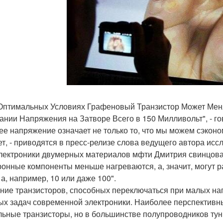
Оптимальных Условиях Графеновый Транзистор Может Менят
ании Напряжения на Затворе Всего в 150 Милливольт", - го
ее напряжение означает не только то, что мы можем сэконом
ет, - приводятся в пресс-релизе слова ведущего автора ис
лектроники двумерных материалов мфти Дмитрия свинцова
ронные компоненты меньше нагреваются, а, значит, могут ра
 а, например, 10 или даже 100".
ние транзисторов, способных переключаться при малых напр
ых задач современной электроники. Наиболее перспективн
льные транзисторы, но в большинстве полупроводников тунн