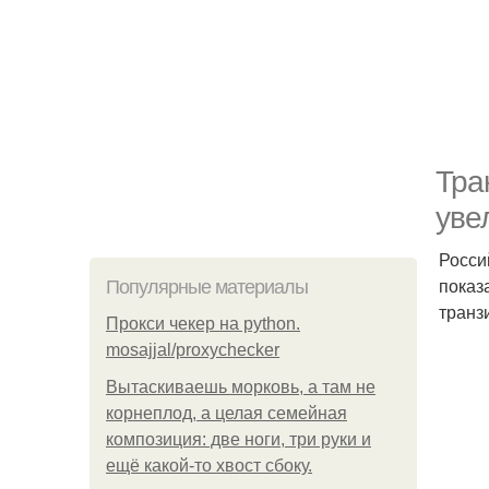
Тра
уве
Росси
показ
Популярные материалы
транз
Прокси чекер на python.
mosajjal/proxychecker
Вытаскиваешь морковь, а там не
корнеплод, а целая семейная
композиция: две ноги, три руки и
ещё какой-то хвост сбоку.