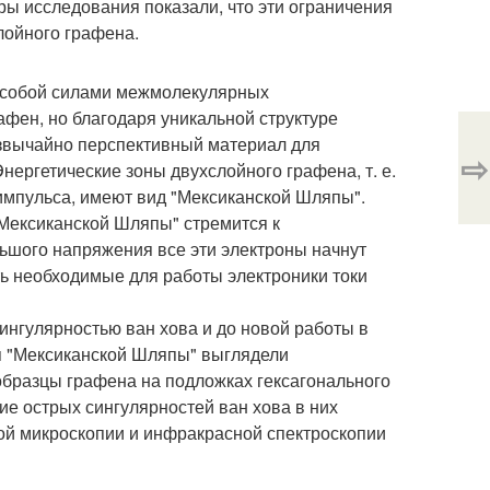
ры исследования показали, что эти ограничения
лойного графена.
у собой силами межмолекулярных
афен, но благодаря уникальной структуре
езвычайно перспективный материал для
⇨
нергетические зоны двухслойного графена, т. е.
импульса, имеют вид "Мексиканской Шляпы".
"Мексиканской Шляпы" стремится к
ольшого напряжения все эти электроны начнут
ь необходимые для работы электроники токи
сингулярностью ван хова и до новой работы в
ая "Мексиканской Шляпы" выглядели
образцы графена на подложках гексагонального
ие острых сингулярностей ван хова в них
й микроскопии и инфракрасной спектроскопии