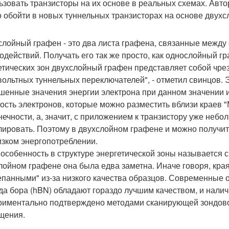
ьзовать транзисторы на их основе в реальных схемах. Авто
 обойти в новых туннельных транзисторах на основе двухс
слойный графен - это два листа графена, связанные межд
одействий. Получать его так же просто, как однослойный гр
етических зон двухслойный графен представляет собой чр
вольтных туннельных переключателей", - отметил свинцов. Э
шенные значения энергии электрона при данном значении 
ость электронов, которые можно разместить вблизи краев 
нечности, а, значит, с приложением к транзистору уже неб
лировать. Поэтому в двухслойном графене и можно получит
изком энергопотреблении.
 особенность в структуре энергетической зоны называется 
лойном графене она была едва заметна. Иначе говоря, кр
епанными" из-за низкого качества образцов. Современные 
да бора (hBN) обладают гораздо лучшим качеством, и налич
риментально подтверждено методами сканирующей зондово
щения.