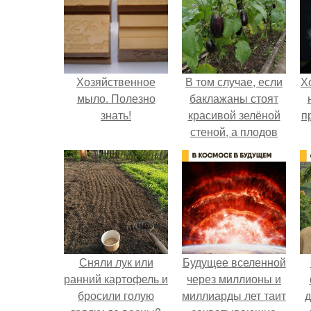
Хозяйственное
В том случае, если
Х
мыло. Полезно
баклажаны стоят
знать!
красивой зелёной
п
стеной, а плодов
почти не видно -
радоваться тут
нечему.
Сняли лук или
Будущее вселенной
ранний картофель и
через миллионы и
бросили голую
миллиарды лет таит
д