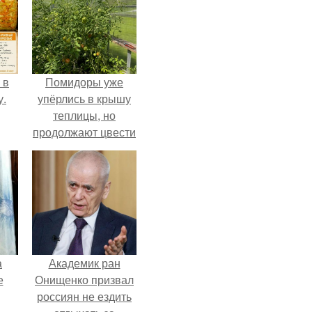
 в
Помидоры уже
у.
упёрлись в крышу
теплицы, но
продолжают цвести
как сумасшедшие?
а
Академик ран
е
Онищенко призвал
россиян не ездить