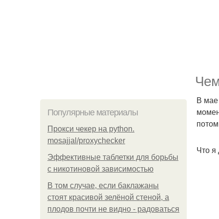
Чем
В мае
момен
Популярные материалы
потом
Прокси чекер на python.
mosajjal/proxychecker
Что я
Эффективные таблетки для борьбы
с никотиновой зависимостью
В том случае, если баклажаны
стоят красивой зелёной стеной, а
плодов почти не видно - радоваться