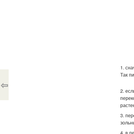
1. сн
Так п
⇦
2. ес
перек
расте
3. пе
зольн
4. в 