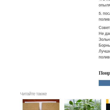
опыля
5. по
полив
Совет
Не да
Зольн
Борны
Лучши
полив
Понр
Читайте также