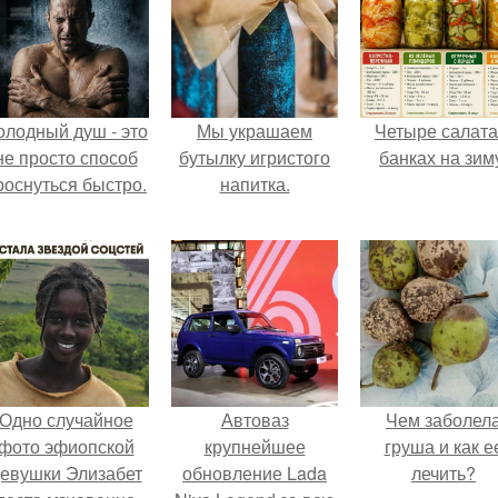
олодный душ - это
Мы украшаем
Четыре салата
не просто способ
бутылку игристого
банках на зим
роснуться быстро.
напитка.
Одно случайное
Автоваз
Чем заболел
фото эфиопской
крупнейшее
груша и как е
евушки Элизабет
обновление Lada
лечить?