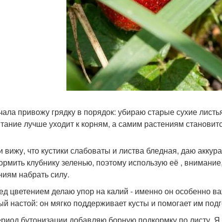
ачала привожу грядку в порядок: убираю старые сухие листья
итание лучше уходит к корням, а самим растениям становитс
ли вижу, что кустики слабоваты и листва бледная, даю акку
ормить клубнику зеленью, поэтому использую её , внимание
ниям набрать силу.
ред цветением делаю упор на калий - именно он особенно ва
ый настой: он мягко поддерживает кусты и помогает им по
период бутонизации добавляю борную подкормку по листу. Я 