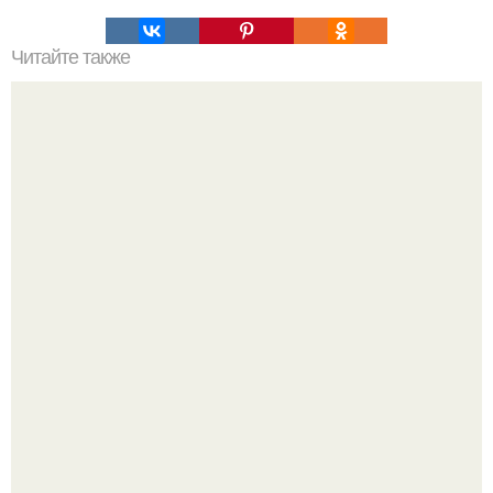
Читайте также
Boost Your TikTok Views with These 15 Best Bots
Срезала старую ветку смородины, а внутри вместо