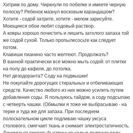
Хитрим по дому. Чиркнули по побелке и имеете черную
полоску? Ребенок мазнул восковым карандашом?
Хотите - содой затрите, хотите - мелом зарисуйте.
Моющиеся обои любят содовый раствор.
А ковры хорошо почистить и лишить затхлого запаха той
же содой сухой. Только пропылесосьте как следует
потом.
Клавиши пианино часто желтеют. Продолжать?
В ванной практически все можно мыть содой: от плитки
на полу до кафеля, до потолка.
Нет дезодоранта? Соду на подмышки!
Не покупайте дорогущих стиральных и отбеливающих
средств. Качество любого из них можно усилить путем
добавления соды. Я пользуюсь тайдом, а соду подсыпаю
с четверть чашки. (Обмылки я тоже не выбрасываю - на
терке и туда же для запаха. При последнем
полоскательном цикле подливаю чашку уксуса
столового, смягчает ткань и снимает электростатичность.
Лечимся от ожогов: быстренько соду в ледяную воду,