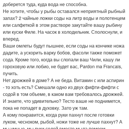
доберется туда, куда вода не способна.
Не хотите, чтобы у рыбы оставался неприятный рыбный
запах? 2 чайные ложки соды на литр воды и полотенцем
или салфеткой в этом растворе закутайте вашу рыбину
или куски Филе. На часок в холодильник. Сполоснули, и
вперед.
Ваши омлеты будут пышнее, если соды на кончике ножа
дадите, а ускорить варку бобов, фасоли также поможет
сода. Кроме того, когда вы слопали ваш Чили, кашу ли
гороховую или лобио, не будет вас, Pardon ma Franсais,
пучить.
Нет дрожжей в доме? А не беда. Витамин с или аспирин
- то хоть есть? Смешали одно из двух фифти-фифти с
содой в том объеме, в каком вам требовалось дрожжей.
И знаете, что удивительно? Тесто ваше не поднимется,
пока не попадет в духовку. Зато уж там.
А кому понравится, когда руки пахнут после готовки
луком, чесноком, рыбой, ножи тоже не лучше пахнут? А
мы умные, мы руки содой вместо мыла помоем.