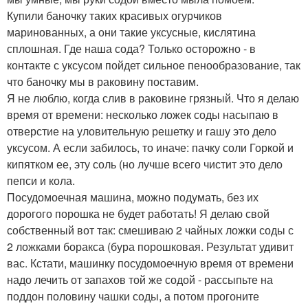
Купили баночку таких красивых огурчиков
маринованных, а они такие уксусные, кислятина
сплошная. Где наша сода? Только осторожно - в
контакте с уксусом пойдет сильное пенообразование, так
что баночку мы в раковину поставим.
Я не люблю, когда слив в раковине грязный. Что я делаю
время от времени: несколько ложек соды насыпаю в
отверстие на уловительную решетку и гашу это дело
уксусом. А если забилось, то иначе: пачку соли Горкой и
кипятком ее, эту соль (но лучше всего чистит это дело
пепси и кола.
Посудомоечная машина, можно подумать, без их
дорогого порошка не будет работать! Я делаю свой
собственный вот так: смешиваю 2 чайных ложки соды с
2 ложками боракса (бура порошковая. Результат удивит
вас. Кстати, машинку посудомоечную время от времени
надо лечить от запахов той же содой - рассыпьте на
поддон половину чашки соды, а потом прогоните