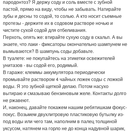
пародонтоз? Я держу соду и соль вместе с зубной
пастой, прямо на виду, чтобы не забывать. Натирайте
зубы и десны то содой, то солью. А кто носит съемные
протезы - держите их в содовом растворе ночью и
чистите сухой содой для отбеливания.
Перхоть, опять же: втирайте сухую соду в скальп. А вы
знаете, что лаки - фиксаторы окончательно шампунем не
вымываются? В шампунь соды добавьте.
В туалете: не покупайтесь на этикетки освежителей
унитазов - вы содой его, родимый.
В гараже: клеммы аккумулятора периодически
промывайте раствором 4 чайных ложек соды с ложкой
воды. Я это зубной щеткой делаю. Потом насухо
вытираю и смазываю бензиновым желе. Контакты долго
не ржавеют.
И, наконец, давайте покажем нашим ребятишкам фокус-
покус. Возьмем двухлитровую пластиковую бутылку из-
под воды или чего там, наполним в палец толщиной
уксусом, натянем на горло не до конца надувной шарик,