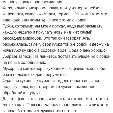
машину в цикле ополаскивания.
Холодильник, микроволновку, плиту из нержавейки,
кофеварки, соковыжималки, термосы (скажите мне, что
еще надо вам помыть) - я все это мою содой.
Губки, которыми мы моем посуду, надо выбрасывать
каждую неделю и покупать новые - в них самый
рассадник микробов. Это так они говорят. Ага,
разбежалась. Я лечу свои губки той же содой и держу на
ночь губочку свою в содовой воде. Сода очень хорошо
убирает запахи. Не ленитесь поставить блюдечко с содой
на ночь в холодильник.
Мусорный контейнер в кухонном шкафчике тоже любит
раз в неделю с содой подружиться.
Одолели кухонные муравьи - вдоль порога посыпьте
полоску соды, все отверстия в чужие помещения
обработайте - уйдут.
Да, это факт: коты наши и писают, и какают. И от этого в
лотке запах. Подсыпаем соду в наполнитель, и никакого
запаха. А готовая отдушка стоит ого - го!