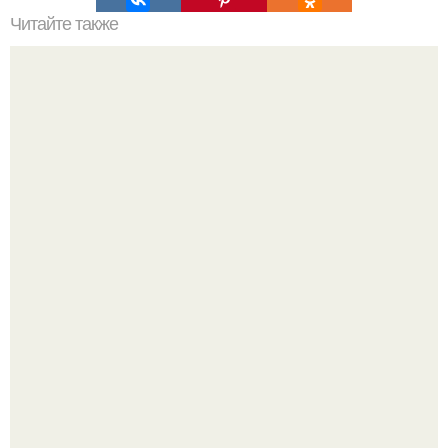
Читайте также
С каким человеком вы поженитесь:
В том случае, если баклажаны стоят красивой зелёной
стеной, а плодов почти не видно - радоваться тут