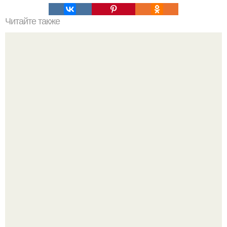
Читайте также
Цвета сигнальных ракет и их значение. Значение цвета
сигнальных патронов и ракет, вдруг кому пригодится.
В том случае, если баклажаны стоят красивой зелёной