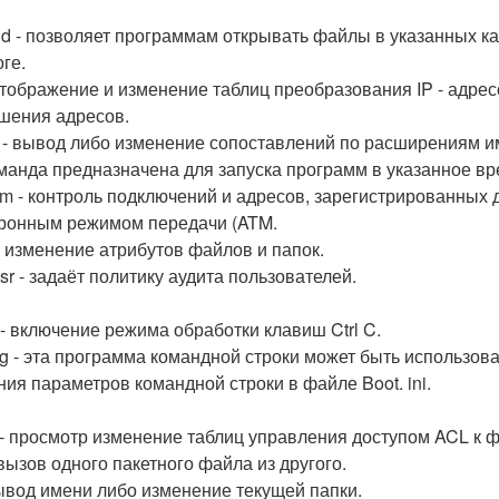
d - позволяет программам открывать файлы в указанных кат
ге.
 отображение и изменение таблиц преобразования IP - адре
шения адресов.
 - вывод либо изменение сопоставлений по расширениям и
команда предназначена для запуска программ в указанное вр
m - контроль подключений и адресов, зарегистрированных 
ронным режимом передачи (ATM.
 - изменение атрибутов файлов и папок.
sr - задаёт политику аудита пользователей.
 - включение режима обработки клавиш Ctrl C.
fg - эта программа командной строки может быть использов
ния параметров командной строки в файле Boot. ini.
 - просмотр изменение таблиц управления доступом ACL к 
 вызов одного пакетного файла из другого.
вывод имени либо изменение текущей папки.