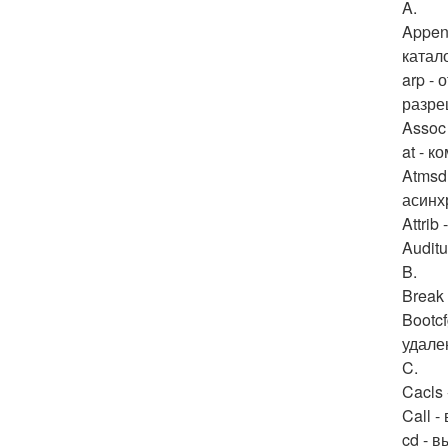
A.
Appen
катало
arp -
разре
Assoc
at - 
Atmsd
асинх
Attrib
Auditu
B.
Break
Bootc
удале
C.
Cacls
Call -
cd - 