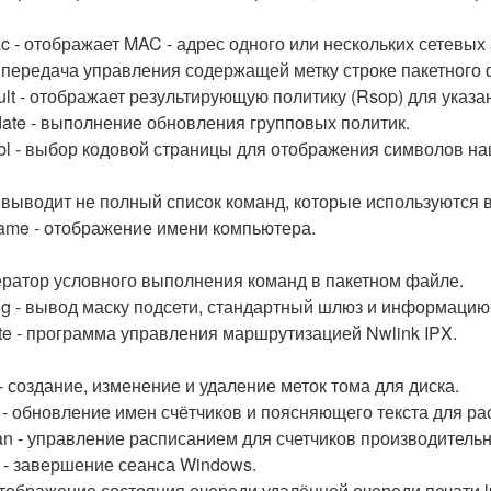
c - отображает MAC - адрес одного или нескольких сетевых
- передача управления содержащей метку строке пакетного 
ult - отображает результирующую политику (Rsop) для указа
ate - выполнение обновления групповых политик.
abl - выбор кодовой страницы для отображения символов 
- выводит не полный список команд, которые используются 
ame - отображение имени компьютера.
оператор условного выполнения команд в пакетном файле.
fig - вывод маску подсети, стандартный шлюз и информацию
ute - программа управления маршрутизацией Nwlink IPX.
 - создание, изменение и удаление меток тома для диска.
r - обновление имен счётчиков и поясняющего текста для ра
n - управление расписанием для счетчиков производительн
f - завершение сеанса Windows.
 отображение состояния очереди удалённой очереди печати l