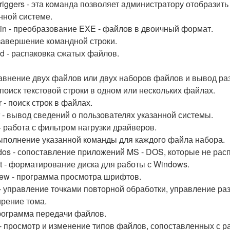
triggers - эта команда позволяет администратору отобразит
нной системе.
in - преобразование EXE - файлов в двоичный формат.
- завершение командной строки.
d - распаковка сжатых файлов.
сравнение двух файлов или двух наборов файлов и вывод ра
- поиск текстовой строки в одном или нескольких файлах.
r - поиск строк в файлах.
r - вывод сведений о пользователях указанной системы.
 - работа с фильтром нагрузки драйверов.
 выполнение указанной команды для каждого файла набора.
dos - сопоставление приложений MS - DOS, которые не расп
t - форматирование диска для работы с Windows.
iew - программа просмотра шрифтов.
l - управление точками повторной обработки, управление 
рение тома.
 программа передачи файлов.
 - просмотр и изменение типов файлов, сопоставленных с 