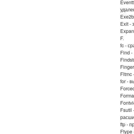
Event
удале
Exe2b
Exit 
Expan
F.
fc - 
Find 
Findst
Finge
Fltmc
for -
Force
Forma
Fontv
Fsuti
расши
ftp -
Ftype