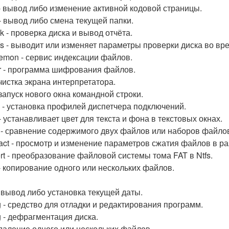
- вывод либо изменение активной кодовой страницы.
 - вывод либо смена текущей папки.
k - проверка диска и вывод отчёта.
fs - выводит или изменяет параметры проверки диска во вре
emon - сервис индексации файлов.
r - программа шифрования файлов.
очистка экрана интерпретатора.
 запуск нового окна командной строки.
 - установка профилей диспетчера подключений.
- устанавливает цвет для текста и фона в текстовых окнах.
- сравнение содержимого двух файлов или наборов файло
ct - просмотр и изменение параметров сжатия файлов в раз
rt - преобразование файловой системы тома FAT в Ntfs.
- копирование одного или нескольких файлов.
- вывод либо установка текущей даты.
 - средство для отладки и редактирования программ.
g - дефрагментация диска.
 удаление одного или нескольких файлов.