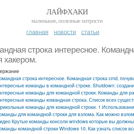
ЛАЙФХАКИ
маленькие, полезные хитрости
главная
новости
статьи
андная строка интересное. Командна
я хакером.
ержание
омандная строка интересное. Командная строка cmd, почув
нтересные команды в командной строке. Shutdown: созда
нтересные команды для командной строки. Команды для ра
нтересные команды командная строка. Список всех сущес
рикольные команды для командной строки. 1 Использовани
оманды для командной строки для взлома. Как можно взлом
идео Крутые команды консоли windows которые вы должны
оманды командной строки Windows 10. Как узнать список в