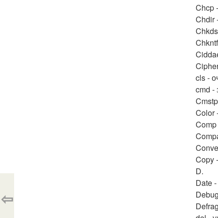
Chcp 
Chdir
Chkds
Chknt
Cidda
Ciphe
cls - 
cmd -
Cmstp
Color 
Comp 
Compa
Conve
Copy 
D.
Date 
⇦
Debug
Defra
del -