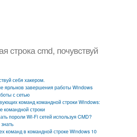
я строка cmd, почувствуй
ствуй себя хакером.
ние ярлыков завершения работы Windows
боты с сетью
твующих команд командной строки Windows:
е командной строки
ать пороли Wi-Fi сетей используя CMD?
 знать
сех команд в командной строке Windows 10