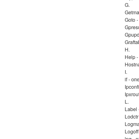
G.
Getma
Goto 
Gpres
Gpupd
Graft
H.
Help 
Hostn
I.
if - 
Ipcon
Ipxro
L.
Label
Lodct
Logma
Logof
lpq -