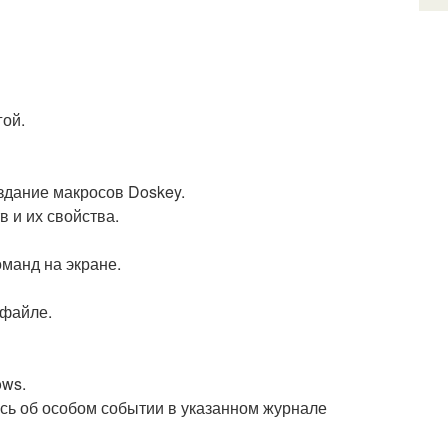
гой.
здание макросов Doskey.
в и их свойства.
манд на экране.
 файле.
ows.
пись об особом событии в указанном журнале