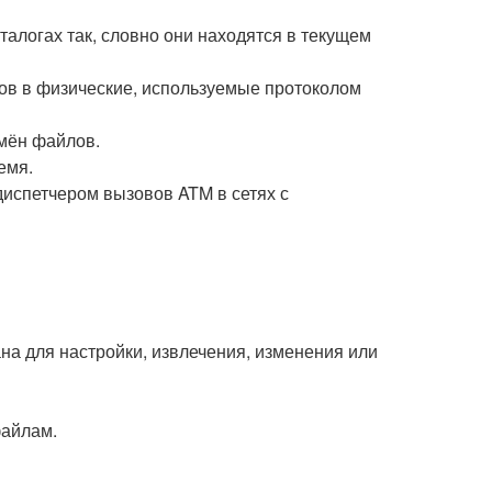
алогах так, словно они находятся в текущем
сов в физические, используемые протоколом
мён файлов.
емя.
диспетчером вызовов ATM в сетях с
ана для настройки, извлечения, изменения или
файлам.