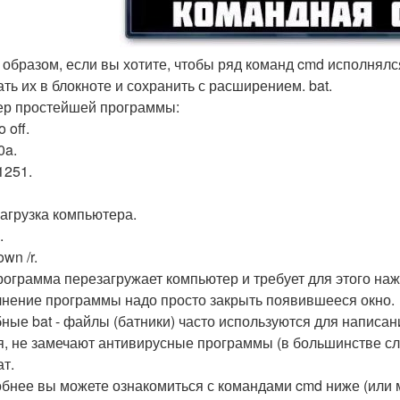
 образом, если вы хотите, чтобы ряд команд cmd исполнял
ать их в блокноте и сохранить с расширением. bat.
р простейшей программы:
 off.
0a.
1251.
агрузка компьютера.
.
wn /r.
рограмма перезагружает компьютер и требует для этого на
нение программы надо просто закрыть появившееся окно.
ные bat - файлы (батники) часто используются для написан
я, не замечают антивирусные программы (в большинстве слу
т.
бнее вы можете ознакомиться с командами cmd ниже (или м