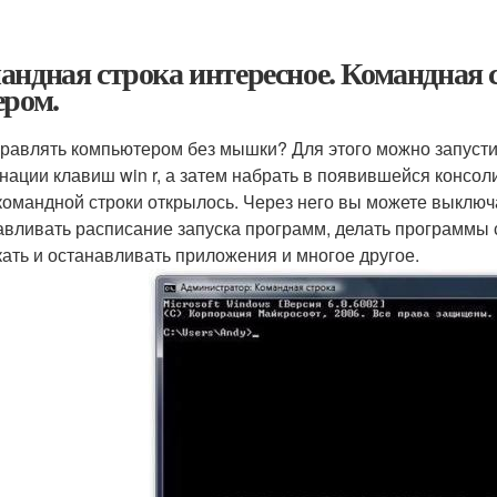
андная строка интересное. Командная с
ером.
правлять компьютером без мышки? Для этого можно запуст
нации клавиш win r, а затем набрать в появившейся консоли
командной строки открылось. Через него вы можете выключа
авливать расписание запуска программ, делать программы
кать и останавливать приложения и многое другое.