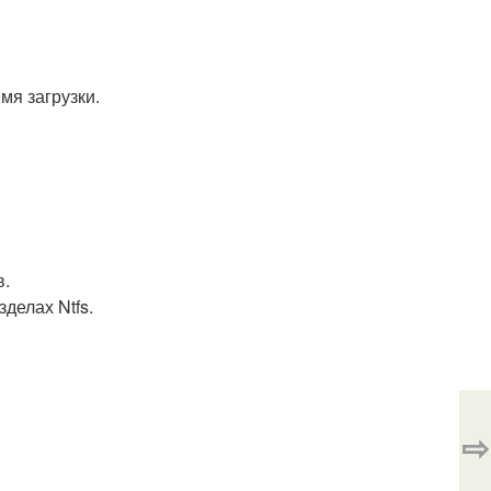
мя загрузки.
в.
делах Ntfs.
⇨