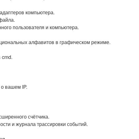
 адаптеров компьютера.
файла.
нного пользователя и компьютера.
национальных алфавитов в графическом режиме.
в cmd.
 о вашем IP.
сширенного счётчика.
ости и журнала трассировки событий.
pq.