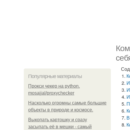
Ком
себ
Сод
К
Популярные материалы
И
Прокси чекер на python.
И
mosajjal/proxychecker
И
Насколько огромны самые большие
П
объекты в природе и космосе.
К
В
Выкопать картошку и сразу
К
засыпать её в мешки - самый