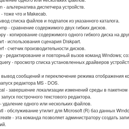
n - альтернатива диспетчера устройств.
 - тоже что и Makecab.
 вывод списка файлов и подпапок из указанного каталога.
omp - сравнение содержимого двух гибких дисков.
opy - копирование содержимого одного гибкого диска на дру
rt - использования сценария Diskpart.
rf - счетчик производительности дисков.
y - редактирование и повторный вызов команд Windows; со
rquery - просмотр списка установленных драйверов устройст
- вывод сообщений и переключение режима отображения ко
 запуск редактора MS - DOS.
cal - завершение локализации изменений среды в пакетном
- запуск построчного текстового редактора.
 - удаление одного или нескольких файлов.
tl - обслуживание утилит для Microsoft (R) баз данных Wind
create - эта команда позволяет администратору создать за
ий.