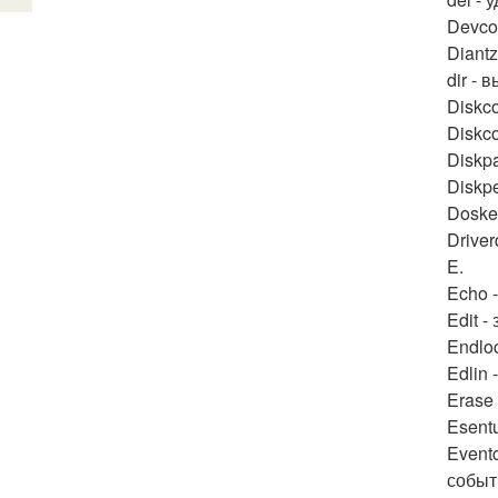
Devco
Diantz
dir -
Diskc
Diskc
Diskpa
Diskpe
Doske
Drive
E.
Echo 
Edit -
Endlo
Edlin 
Erase
Esentu
Event
событ