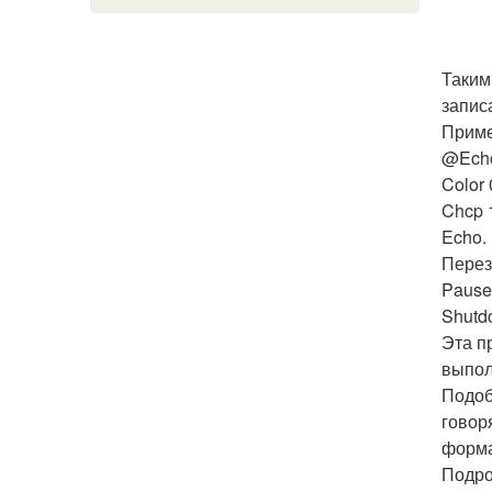
Таким
запис
Приме
@Echo
Color 
Chcp 
Echo.
Перез
Pause
Shutdo
Эта п
выпол
Подоб
говор
форма
Подро