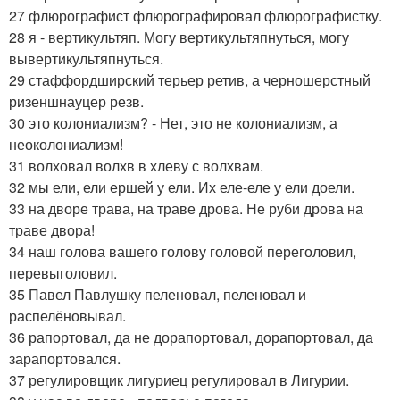
27 флюрографист флюрографировал флюрографистку.
28 я - вертикультяп. Могу вертикультяпнуться, могу
вывертикультяпнуться.
29 стаффордширский терьер ретив, а черношерстный
ризеншнауцер резв.
30 это колониализм? - Нет, это не колониализм, а
неоколониализм!
31 волховал волхв в хлеву с волхвам.
32 мы ели, ели ершей у ели. Их еле-еле у ели доели.
33 на дворе трава, на траве дрова. Не руби дрова на
траве двора!
34 наш голова вашего голову головой переголовил,
перевыголовил.
35 Павел Павлушку пеленовал, пеленовал и
распелёновывал.
36 рапортовал, да не дорапортовал, дорапортовал, да
зарапортовался.
37 регулировщик лигуриец регулировал в Лигурии.