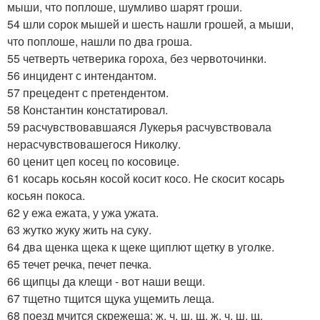
мыши, что поплоше, шумливо шарят гроши.
54 шли сорок мышей и шесть нашли грошей, а мыши,
что поплоше, нашли по два гроша.
55 четверть четверика гороха, без червоточинки.
56 инцидент с интендантом.
57 прецедент с претендентом.
58 Константин констатировал.
59 расчувствовавшаяся Лукерья расчувствовала
нерасчувствовашегося Николку.
60 ценит цеп косец по косовице.
61 косарь косьян косой косит косо. Не скосит косарь
косьян покоса.
62 у ежа ежата, у ужа ужата.
63 жутко жуку жить на суку.
64 два щенка щека к щеке щиплют щетку в уголке.
65 течет речка, печет печка.
66 щипцы да клещи - вот наши вещи.
67 тщетно тщится щука ущемить леща.
68 поезд мчится скрежеща: ж, ч, ш, щ, ж, ч, ш, щ.