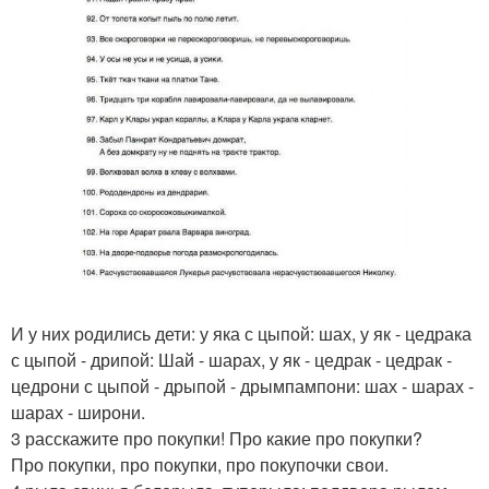
И у них родились дети: у яка с цыпой: шах, у як - цедрака
с цыпой - дрипой: Шай - шарах, у як - цедрак - цедрак -
цедрони с цыпой - дрыпой - дрымпампони: шах - шарах -
шарах - широни.
3 расскажите про покупки! Про какие про покупки?
Про покупки, про покупки, про покупочки свои.