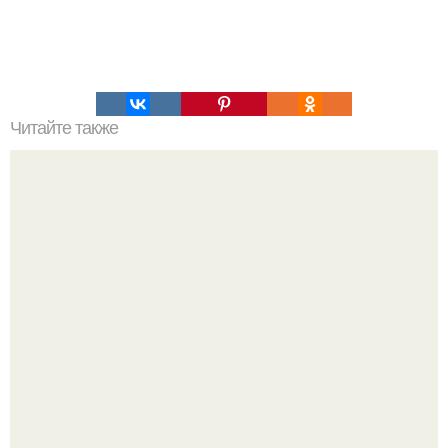
Читайте также
Как построить каркасную баню своими руками:
пошаговая инструкция и советы.