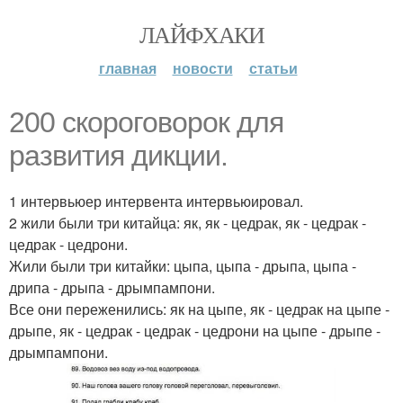
ЛАЙФХАКИ
главная
новости
статьи
200 скороговорок для
развития дикции.
1 интервьюер интервента интервьюировал.
2 жили были три китайца: як, як - цедрак, як - цедрак -
цедрак - цедрони.
Жили были три китайки: цыпа, цыпа - дрыпа, цыпа -
дрипа - дрыпа - дрымпампони.
Все они переженились: як на цыпе, як - цедрак на цыпе -
дрыпе, як - цедрак - цедрак - цедрони на цыпе - дрыпе -
дрымпампони.