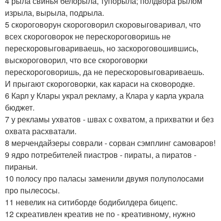
4 рыла свинья белорыла, тупорыла; полдвора рылом
изрыла, вырыла, подрыла.
5 скороговорун скороговорил скоровыговаривал, что
всех скороговорок не перескороговоришь не
перескоровыговариваешь, но заскороговошившись,
выскороговорил, что все скороговорки
перескороговоришь, да не перескоровыговариваешь.
И прыгают скороговорки, как караси на сковородке.
6 Карл у Клары украл рекламу, а Клара у карла украла
бюджет.
7 у рекламы ухватов - швах с охватом, а прихватки и без
охвата расхватали.
8 мерчендайзеры соврали - сорван сэмплинг самоваров!
9 ядро потребителей пиастров - пираты, а пиратов -
пираньи.
10 полосу про паласы заменили двумя полуполосами
про пылесосы.
11 невелик на ситиборде бодибилдера бицепс.
12 скреативлен креатив не по - креативному, нужно