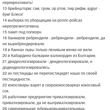
перекреативить!
13 брейншторм: гам, гром, ор ртов, пир рифм, вдруг -
бум! Блеск!
14 выборка по уборщицам на роллс-ройсах
нерепрезентативна.
15 пакет под попкорн.
16 банкиров ребрендили - ребрендили - ребрендили, да
не выребрендировали.
19 в Каннах львы только ленивым венки не вили.
20 в Кабардино-балкарии валокордин из Болгарии.
21 деидеологизировали - деидеологизировали, и
додеидеологизировались.
22 их пестициды не перепистицидят наши по своей
пестицидности.
23 кокосовары варят в скорококосоварках кокосовый
сок.
25 работники предприятие приватизировали,
приватизировали, да не выприватизировали.
26 сиреневенькая зубовыковыривательница.