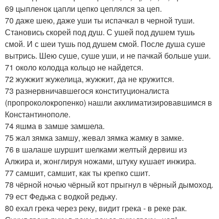
69 цыпленок цапли цепко цеплялся за цеп.
70 даже шею, даже уши ты испачкал в черной туши.
Становись скорей под душ. С ушей под душем тушь
смой. И с шеи тушь под душем смой. После душа суше
вытрись. Шею суше, суше уши, и не пачкай больше уши.
71 около колодца кольцо не найдется.
72 жужжит жужелица, жужжит, да не кружится.
73 разнервничавшегося конституционалиста
(пропроколокропенко) нашли акклиматизировавшимся в
Константинополе.
74 яшма в замше замшела.
75 жал зямка замшу, жевал зямка жамку в замке.
76 в шалаше шуршит шелками желтый дервиш из
Алжира и, жонглируя ножами, штуку кушает инжира.
77 самшит, самшит, как ты крепко сшит.
78 чёрной ночью чёрный кот прыгнул в чёрный дымоход.
79 ест Федька с водкой редьку.
80 ехал грека через реку, видит грека - в реке рак.