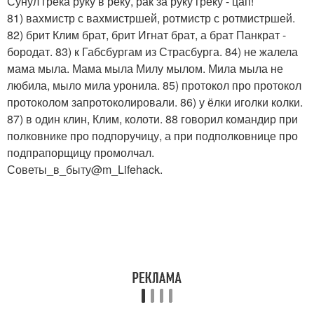
Сунул грека руку в реку, рак за руку греку - цап!
81) вахмистр с вахмистршей, ротмистр с ротмистршей.
82) брит Клим брат, брит Игнат брат, а брат Панкрат -
бородат. 83) к Габсбургам из Страсбурга. 84) не жалела
мама мыла. Мама мыла Милу мылом. Мила мыла не
любила, мыло мила уронила. 85) протокол про протокол
протоколом запротоколировали. 86) у ёлки иголки колки.
87) в один клин, Клим, колоти. 88 говорил командир при
полковнике про подпоручицу, а при подполковнице про
подпрапорщицу промолчал.
Советы_в_быту@m_Lifehack.