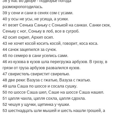
38 у нас во дворе - подворье погода
размокропогодилась.
39 у сени и сани в сенях сом с усами.
40 у осы не усы, не усища, а усики.
41 везет Сенька Саньку с Сонькой на санках. Санки скок,
Сеньку с ног, Соньку в лоб, все в сугроб.
42 осип охрип, Архип осип.
43 не хочет косой косить косой, говорит, коса коса.
44 сачок зацепился за сучок.
45 по семеро в сани уселись сами.
46 из кузова в кузов шла перегрузка арбузов. В грозу, в
грязи от груза арбузов развалился кузов.
47 свиристель свиристит свирелью.
48 две реки: Вазуза с гжатью, Вазуза с гжатью.
49 шла Саша по шоссе и сосала сушку.
50 по шоссе Саша шел, Саше на шоссе Саша нашел.
51 цапля чахла, цапля сохла, цапля сдохла.
52 чешуя у щучки, щетинка у чушки.
53 шестнадцать шли мышей и шесть нашли грошей, а