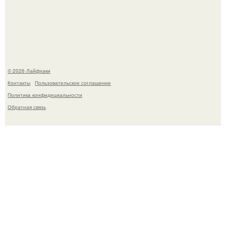
отдыхать за границу: "Зачем Ездить в Турцию, Когда у
нас в Стране Есть Практически все".
© 2026 Лайфхаки
Контакты
Пользовательское соглашение
Политика конфидециальности
Обратная связь