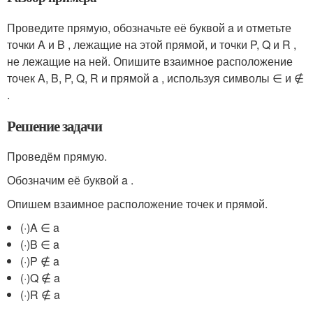
Проведите прямую, обозначьте её буквой a и отметьте
точки A и B , лежащие на этой прямой, и точки P, Q и R ,
не лежащие на ней. Опишите взаимное расположение
точек A, B, P, Q, R и прямой a , используя символы ∈ и ∉
.
Решение задачи
Проведём прямую.
Обозначим её буквой a .
Опишем взаимное расположение точек и прямой.
(·)A ∈ a
(·)B ∈ a
(·)P ∉ a
(·)Q ∉ a
(·)R ∉ a