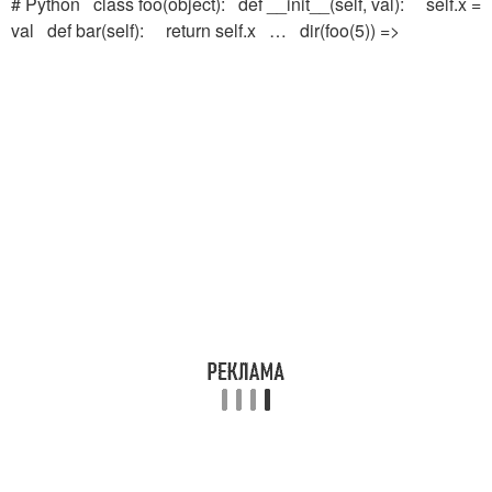
# Python class foo(object): def __init__(self, val): self.x =
val def bar(self): return self.x … dir(foo(5)) =>