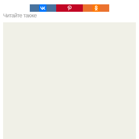
Читайте также
Куркума - мощнейшее средство для омоложения.
В том случае, если баклажаны стоят красивой зелёной