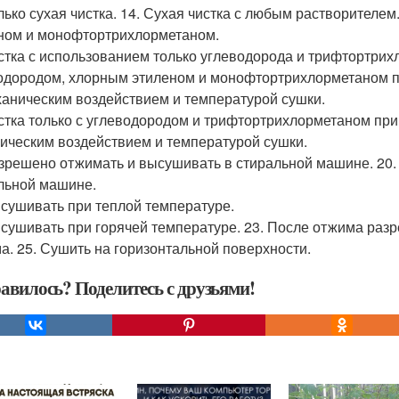
олько сухая чистка. 14. Сухая чистка с любым растворителем
ном и монофтортрихлорметаном.
истка с использованием только углеводорода и трифтортрихл
одородом, хлорным этиленом и монофтортрихлорметаном п
ханическим воздействием и температурой сушки.
истка только с углеводородом и трифтортрихлорметаном пр
ическим воздействием и температурой сушки.
азрешено отжимать и высушивать в стиральной машине. 20
льной машине.
ысушивать при теплой температуре.
ысушивать при горячей температуре. 23. После отжима разр
а. 25. Сушить на горизонтальной поверхности.
авилось? Поделитесь с друзьями!