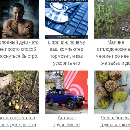
олодный душ - это
6 причин, почему
Малина
не просто способ
ваш компьютер
отплодоносила
роснуться быстро.
тормозит, и как
многие про неё 
ускорить его
же забыли д
работу?
следующего ле
Ботва пожелтела,
Автоваз
Чем заболел
сосед уже достал
крупнейшее
груша и как е