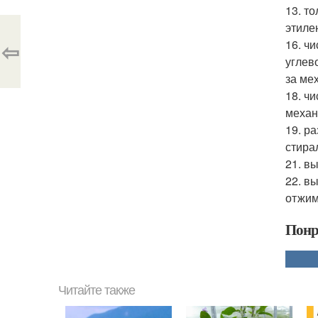
13. т
этиле
⇦
16. ч
углев
за ме
18. ч
механ
19. р
стира
21. в
22. в
отжим
Понр
Читайте также