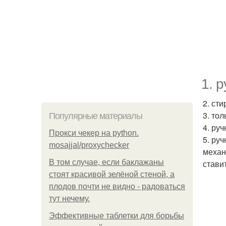
1. 
2. ст
3. то
Популярные материалы
4. ру
Прокси чекер на python.
5. ру
mosajjal/proxychecker
механ
В том случае, если баклажаны
стави
стоят красивой зелёной стеной, а
плодов почти не видно - радоваться
тут нечему.
Эффективные таблетки для борьбы