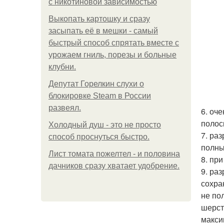
с никотиновой зависимостью
Выкопать картошку и сразу
засыпать её в мешки - самый
быстрый способ спрятать вместе с
урожаем гниль, порезы и больные
клубни.
Депутат Горелкин слухи о
блокировке Steam в России
развеял.
6. оч
полос
Холодный душ - это не просто
7. ра
способ проснуться быстро.
полны
Лист томата пожелтел - и половина
8. пр
дачников сразу хватает удобрение.
9. ра
сохра
не по
шерст
макси