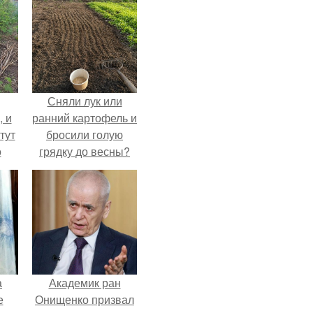
Сняли лук или
, и
ранний картофель и
тут
бросили голую
о
грядку до весны?
та.
а
Академик ран
е
Онищенко призвал