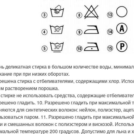
ень деликатная стирка в большом количестве воды, минима
кание при при низких оборотах.
зрешена стирка с отбеливателями, содержащими хлор. Испол
м растворением порошка.
и стирке не использовать средства, содержащие отбеливател
зрешено гладить. 10. Разрешено гладить при максимальной 
няются для синтетических волокон: нейлон, полиэстер, ацет
льзоваться паром. 11. Разрешено гладить при максимально
и и смешанных волокон с полиэстером и вискозой. Использ
мальной температуре 200 градусов. Допустимо для льна и х