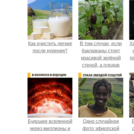
Как очистить легкие
В том случае, если
Х
после курения?
баклажаны стоят
красивой зелёной
п
стеной, а плодов
почти не видно -
радоваться тут
нечему.
Будущее вселенной
Одно случайное
через миллионы и
фото эфиопской