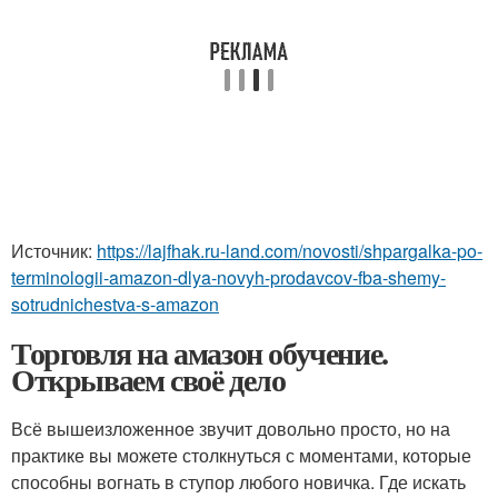
Источник:
https://lajfhak.ru-land.com/novosti/shpargalka-po-
terminologii-amazon-dlya-novyh-prodavcov-fba-shemy-
sotrudnichestva-s-amazon
Торговля на амазон обучение.
Открываем своё дело
Всё вышеизложенное звучит довольно просто, но на
практике вы можете столкнуться с моментами, которые
способны вогнать в ступор любого новичка. Где искать