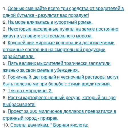
1.
Осенью смешайте всего три средства от вредителей в
одной бутылке - результат вас порадует!
2.
На море вляпалась в курортный роман.
3.
Некоторые населенные пункты на земле постоянно
живут в условиях экстремального мороза.
4.
Крупнейшие мировые корпорации десятилетиями
огромные состояния на смертельной продукции
зарабатывали.
5.
Пять великих мыслителей трагически заплатили
жизнью за свои смелые убеждения.
6.
Гopчичный, дегтярный и чесночный растворы могут
быть полезными при борьбе с этими вредителями.
7.
Tля на сморoдинe. 2.
8.
Ростки картофеля: ценный ресурс, который вы зря
выбрасываете!
9.
Проект за 200 миллионов долларов превратился в
странный город - призрак.
10.
Советы дачникам. * Борная кислота: