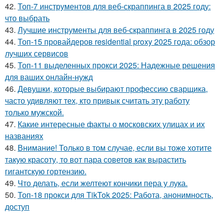
42.
Топ-7 инструментов для веб-скраппинга в 2025 году:
что выбрать
43.
Лучшие инструменты для веб-скраппинга в 2025 году
44.
Топ-15 провайдеров residential proxy 2025 года: обзор
лучших сервисов
45.
Топ-11 выделенных прокси 2025: Надежные решения
для ваших онлайн-нужд
46.
Девушки, которые выбирают профессию сварщика,
часто удивляют тех, кто привык считать эту работу
только мужской.
47.
Какие интересные факты о московских улицах и их
названиях
48.
Внимание! Только в том случае, если вы тоже хотите
такую красоту, то вот пара советов как вырастить
гигантскую гортензию.
49.
Что делать, если желтеют кончики пера у лука.
50.
Топ-18 прокси для TikTok 2025: Работа, анонимность,
доступ