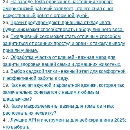
34.
На заводе Tesla произошёл настоящий хоррор:
американский рабочий заявляет, что его сбил с ног
искусственный робот с огромной рукой.
35.
Врачи предупреждают: привычка откладывать
будильник может способствовать набору лишнего веса.
36.
Ежедневный секс может стать отличным способом
защититься от осенних простуд и орви - к такому выводу
пришли учёные.
37.
Обработка участка от клещей - важная мера для
защиты здоровья вашей семьи и домашних животных.
38.
Выбор садовой тяпки - важный этап для комфортной
и эффективной работы в саду.
39.
Как насчет вкусной и ароматной аджики, которая так
замечательно сочетается с нашим любимым
шашлычком?
40.
Какие макроэлементы важны для томатов и как
распознать их нехватку?
41.
Лучшие API и инструменты для веб-скраппинга 2025:
что выбрать