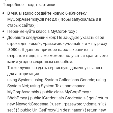
Подробнее + код + картинки
В visual studio cоздайте новую библиотеку
MyCorpAssembly.dll net 2.0 (чтобы запускалась и в
старых сайтах) :
Переименуйте класс в MyCorpProxy :
Добавьте следующий код: Не забудьте указать свои
строки для «user», «password»,«domain» и « my.proxy
:8080». В данном примере пароль хранится в
открытом виде, вы же можете получать и хранить его
каким угодно секретным способом.
Также лучше создать сервисную, доменную запись
для авторизации.
using System; using System.Collections.Generic; using
System.Net; using System.Text; namespace
MyCorpAssembly { public class MyCorpProxy :
IWebProxy { public ICredentials Credentials { get { return
new NetworkCredential("user", "password","domain"); }
set { } } public Uri GetProxy(Uri destination) { return new