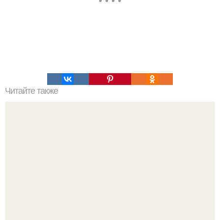
Читайте также
Python настройка под свой проект в Linux: простой
способ