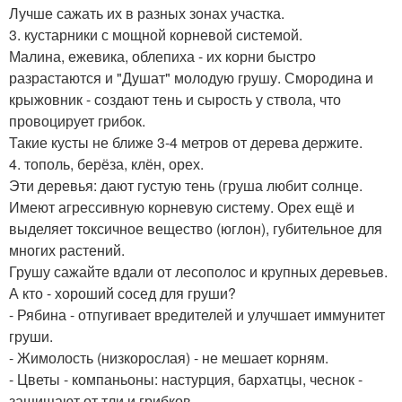
Лучше сажать их в разных зонах участка.
3. кустарники с мощной корневой системой.
Малина, ежевика, облепиха - их корни быстро
разрастаются и "Душат" молодую грушу. Смородина и
крыжовник - создают тень и сырость у ствола, что
провоцирует грибок.
Такие кусты не ближе 3-4 метров от дерева держите.
4. тополь, берёза, клён, орех.
Эти деревья: дают густую тень (груша любит солнце.
Имеют агрессивную корневую систему. Орех ещё и
выделяет токсичное вещество (юглон), губительное для
многих растений.
Грушу сажайте вдали от лесополос и крупных деревьев.
А кто - хороший сосед для груши?
- Рябина - отпугивает вредителей и улучшает иммунитет
груши.
- Жимолость (низкорослая) - не мешает корням.
- Цветы - компаньоны: настурция, бархатцы, чеснок -
защищают от тли и грибков.