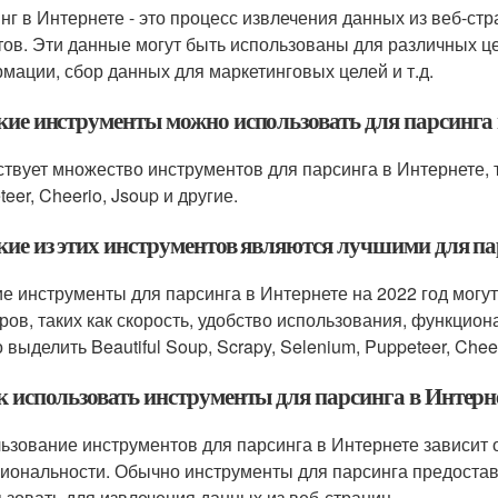
нг в Интернете - это процесс извлечения данных из веб-с
тов. Эти данные могут быть использованы для различных цел
мации, сбор данных для маркетинговых целей и т.д.
акие инструменты можно использовать для парсинга
твует множество инструментов для парсинга в Интернете, так
eer, Cheerio, Jsoup и другие.
кие из этих инструментов являются лучшими для пар
е инструменты для парсинга в Интернете на 2022 год могу
ров, таких как скорость, удобство использования, функцион
выделить Beautiful Soup, Scrapy, Selenium, Puppeteer, Cheer
ак использовать инструменты для парсинга в Интерн
ьзование инструментов для парсинга в Интернете зависит о
иональности. Обычно инструменты для парсинга предостав
ьзовать для извлечения данных из веб-страниц.