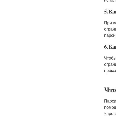
5. К
При и
огран
парси
6. Ка
Чтобы
огран
прокс
Что
Парси
помощь
«пров