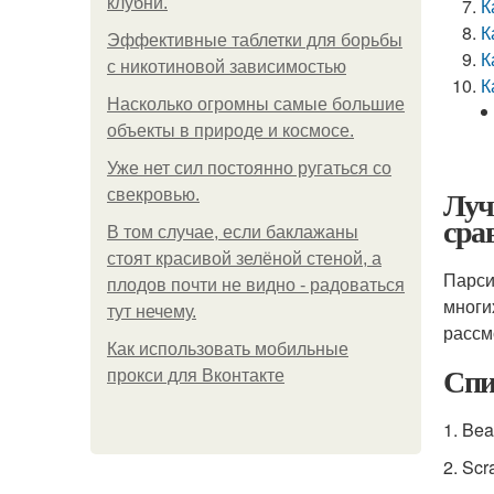
клубни.
К
К
Эффективные таблетки для борьбы
К
с никотиновой зависимостью
К
Насколько огромны самые большие
объекты в природе и космосе.
Уже нет сил постоянно ругаться со
Луч
свекровью.
сра
В том случае, если баклажаны
стоят красивой зелёной стеной, а
Парси
плодов почти не видно - радоваться
многи
тут нечему.
рассм
Как использовать мобильные
Спи
прокси для Вконтакте
1. Bea
2. Scr