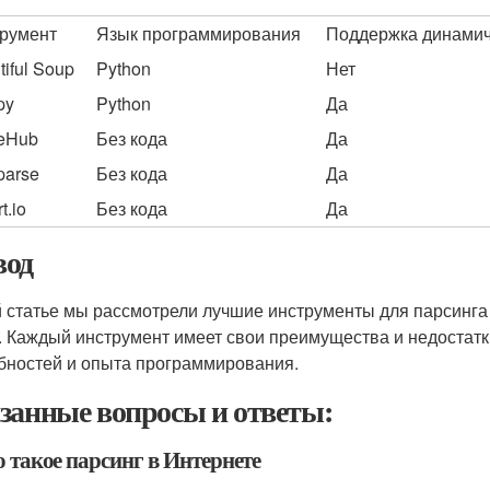
румент
Язык программирования
Поддержка динамич
tiful Soup
Python
Нет
py
Python
Да
eHub
Без кода
Да
parse
Без кода
Да
t.io
Без кода
Да
од
й статье мы рассмотрели лучшие инструменты для парсинга 
. Каждый инструмент имеет свои преимущества и недостатк
бностей и опыта программирования.
занные вопросы и ответы:
о такое парсинг в Интернете