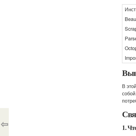
Инст
Beau
Scra
Pars
Octo
Impor
Выв
В это
собой
потре
Свя
⇦
1. Чт