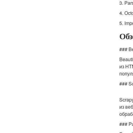
3. Pa
4. Oct
5. Impo
Обз
### Be
Beaut
из HT
попул
### S
Scrap
из ве
обраб
### P