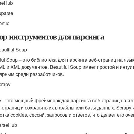
rseHub
oparse
rt.io
ор инструментов для парсинга
autiful Soup
iful Soup – это библиотека для парсинга веб-страниц на язы
ML и XML документов. Beautiful Soup имеет простой и интуи
ярным среди разработчиков.
crapy
y – это мощный фреймворк для парсинга веб-страниц на язы
б-страниц и сохранять их в файлы или базы данных. Scrapy
отка cookies, сессий, запросов и ответов, что делает его о
arseHub