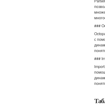
Parse
позво
множе
много
### O
Octop
с пом
динам
понят
### Im
Impor
помощ
динам
понят
Таб