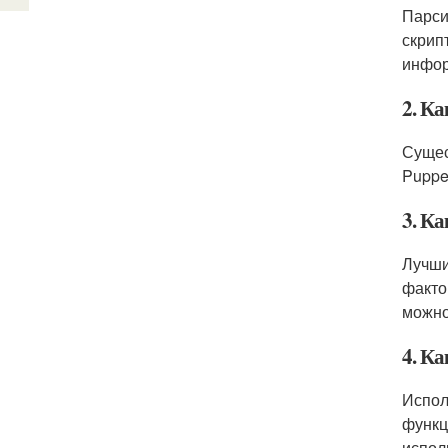
Парси
скрип
инфор
2. К
Сущес
Puppet
3. Ка
Лучши
факто
можно 
4. К
Испол
функц
испол