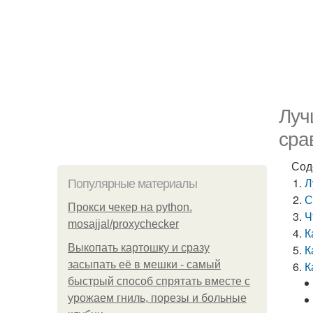
Луч
сра
Сод
Л
Популярные материалы
С
Прокси чекер на python.
Ч
mosajjal/proxychecker
К
Выкопать картошку и сразу
К
засыпать её в мешки - самый
К
быстрый способ спрятать вместе с
урожаем гниль, порезы и больные