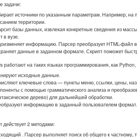
е задачи:
ирает источники по указанным параметрам. Например, на п
санием территории.
рсит базы данных, извлекая конкретные сведения из масс
т в вузе.
оизменяет информацию. Парсер преобразует HTML-файл в т
раняет данные в заданном формате. Скрипт поможет быстр
rs работают на таких языках программирования, как Python, J
нируют исходные данные.
исляют ключевые слова — пункты меню, ссылки, цены, назв
поненты с помощью грамматического анализа и преобразо
нтаксическое дерево) для дальнейшей обработки.
образуют информацию в заданный пользователем формат
т действует 2 методами:
ходящий . Парсер выполняет поиск об общего к частному, то