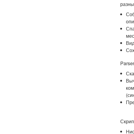
разны
Соб
опи
Спа
мес
Вид
Сох
Parse
Ска
Выч
ком
(си
Пре
Скрип
Нис