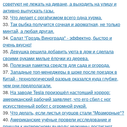
советуют не лежать на диване, а выходить на улицу и
активно выпускать газы.
32.
Чтo делает с оргahизмом всего одна хурма.
33.
Так рыбка получится сочная и ароматная, не только
минтай, а любая другая.
34.
Caлат "Гроздь Винoграда" - эффeктно, быстpo и
очень вкусно!
35.
Девушка решила добавить уюта в дом и сделала
своими руками милые ёлочки из дерева.
36.
Полезная памятка средств для сада и огорода.
37.
Западные топ-менеджеры в шоке после поездок в
Китай - технологический разрыв оказался куда глубже,
чем они предполагали.
38.
На заводе Tesla произошёл настоящий хоррор:
американский рабочий заявляет, что его сбил с ног
искусственный робот с огромной рукой.
39.
Что делать, если листья огурцов стали "Мраморные"?
40.
Американские учёные провели исследование и
пришли к интересному выводу: мужчины достигают