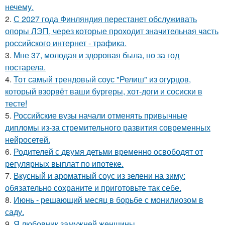
нечему.
2.
С 2027 года Финляндия перестанет обслуживать
опоры ЛЭП, через которые проходит значительная часть
российского интернет - трафика.
3.
Мне 37, молодая и здоровая была, но за год
постарела.
4.
Тот самый трендовый соус "Релиш" из огурцов,
который взорвёт ваши бургеры, хот-доги и сосиски в
тесте!
5.
Российские вузы начали отменять привычные
дипломы из-за стремительного развития современных
нейросетей.
6.
Родителей с двумя детьми временно освободят от
регулярных выплат по ипотеке.
7.
Вкусный и ароматный соус из зелени на зиму:
обязательно сохраните и приготовьте так себе.
8.
Июнь - решающий месяц в борьбе с монилиозом в
саду.
9.
Я любовник замужней женщины.