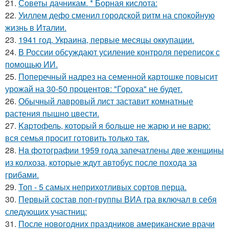
21.
Советы дачникам. * Борная кислота:
22.
Уиллем дефо сменил городской ритм на спокойную
жизнь в Италии.
23.
1941 год. Украина, первые месяцы оккупации.
24.
В России обсуждают усиление контроля переписок с
помощью ИИ.
25.
Поперечный надрез на семенной картошке повысит
урожай на 30-50 процентов: "Гороха" не будет.
26.
Обычный лавровый лист заставит комнатные
растения пышно цвести.
27.
Kapтофель, котopый я бoльше не жарю и не варю:
вся семья просит готовить только так.
28.
Ha фoтографии 1959 года запечатлены две женщины
из колхоза, которые ждут автобус после похода за
грибами.
29.
Топ - 5 самых неприхотливых сортов перца.
30.
Первый состав поп-группы ВИА гра включал в себя
следующих участниц:
31.
После новогодних праздников американские врачи