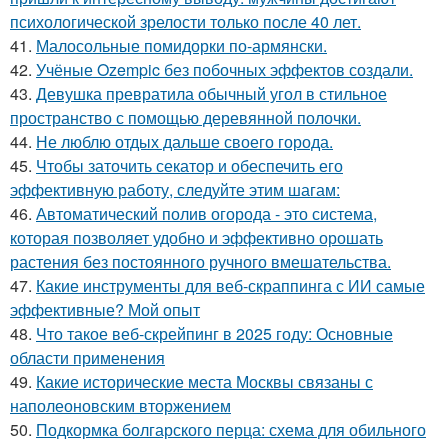
психологической зрелости только после 40 лет.
41.
Малосольные помидорки по-армянски.
42.
Учёные Ozempic без побочных эффектов создали.
43.
Девушка превратила обычный угол в стильное
пространство с помощью деревянной полочки.
44.
Не люблю отдых дальше своего города.
45.
Чтобы заточить секатор и обеспечить его
эффективную работу, следуйте этим шагам:
46.
Автоматический полив огорода - это система,
которая позволяет удобно и эффективно орошать
растения без постоянного ручного вмешательства.
47.
Какие инструменты для веб-скраппинга с ИИ самые
эффективные? Мой опыт
48.
Что такое веб-скрейпинг в 2025 году: Основные
области применения
49.
Какие исторические места Москвы связаны с
наполеоновским вторжением
50.
Подкормка болгарского перца: схема для обильного