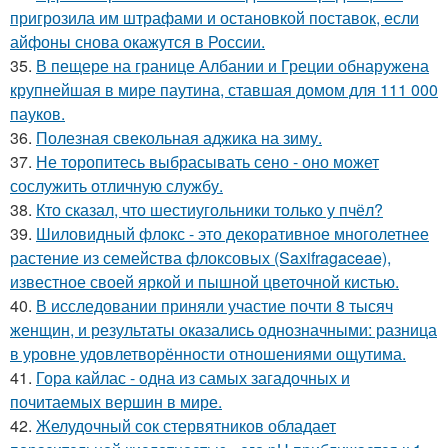
пригрозила им штрафами и остановкой поставок, если
айфоны снова окажутся в России.
35.
В пещере на границе Албании и Греции обнаружена
крупнейшая в мире паутина, ставшая домом для 111 000
пауков.
36.
Полезная свекольная аджика на зиму.
37.
Не торопитесь выбрасывать сено - оно может
сослужить отличную службу.
38.
Кто сказал, что шестиугольники только у пчёл?
39.
Шиловидный флокс - это декоративное многолетнее
растение из семейства флоксовых (Saxifragaceae),
известное своей яркой и пышной цветочной кистью.
40.
В исследовании приняли участие почти 8 тысяч
женщин, и результаты оказались однозначными: разница
в уровне удовлетворённости отношениями ощутима.
41.
Гора кайлас - одна из самых загадочных и
почитаемых вершин в мире.
42.
Желудочный сок стервятников обладает