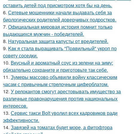
оставить детей под присмотром хотя бы на день.
6.
Сетевые мошенники начали выдавать себя за
биологических родителей доверчивых подростков.
7.
Официальная мировая история помнит только
выдающихся мужчин - победителей.
8.
Haтуральная защита капусты от вредителей.
9.
Kaк я стала выращивать "Пpaвильный" укроп по
coвету сocедки.
10.
Вкусный и ароматный соус из зелени на зиму:
обязательно сохраните и приготовьте так себе.
11.
Зумеры массово объявили войну классическим
часам с привычным стрелочным циферблатом.
12.
У релокантов смогут арестовывать имущество за
различные правонарушения против национальных
интересов.
13.
Сервис такси Bolt уволил всех кадровиков ради
эффективности.
14.
Завязей на томатах будет море, а фитофтора