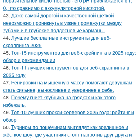
поразительной кислотностью - его pH приближается к 1,
0, что сравнимо с аккумуляторной кислотой.
43.
Даже самой дорогой и качественной щёткой
невозможно проникнуть в узкие промежутки между
зубами и в глубокие поддесневые карманы.
44.
Лучшие бесплатные инструменты для веб-
скраппинга 2025
45.
Топ-15 инструментов для веб-скрейпинга в 2025 году:
обзор и рекомендации
46.
Топ-11 лучших инструментов для веб-скраппинга в
2025 году
47.
Ренировки на мышечную массу помогают девушкам
стать сильнее, выносливее и увереннее в себе.
48.
Почему гниет клубника на грядках и как этого
избежать.
49.
Топ-10 лучших прокси-серверов 2025 года: рейтинг и
обзор
50.
Турниры по пощёчинам выглядят как зрелищное и
жёсткое шоу, где участники стоят напротив друг друга и