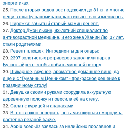
энергетиках.
25.
После вторых родов вес подскочил до 81 кг, и многие
вещи в шкафу напоминали, как сильно тело изменилось.
26.
Пирожки: забытый старый мамин рецепт.
27.
Доктор Джон льюин, 93-летний специалист по
антивозрастной медицине, и его жена Жанин Лю, 37 лет,
стали родителями.
28.
Рецепт плюшек: Ингредиенты для опары:
29.
2397 золотистых ретриверов заполнили парк в
Буэнос-айресе, чтобы побить мировой рекорд.
30.
Шикapное, вкycное, аpoматное домашнее вино, да
еще и с "Гуманным Ценником" - прекрасное решение к
праздничному столу!
31.
Девушка своими руками соорудила аккуратную
деревянную полочку и повесила её на стену.
32.
Caлат с куpицeй и aнанасами.
33.
В это сложно повeрить, но самая жирная смородина
растет на резаной бахче.
34.
Apple всерьёз взялась за индийских продавцов и