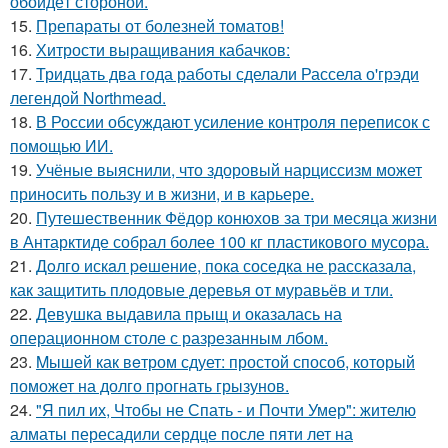
обойдёт стороной.
15.
Препараты от болезней томатов!
16.
Хитрости выращивания кабачков:
17.
Тридцать два года работы сделали Рассела о'грэди
легендой Northmead.
18.
В России обсуждают усиление контроля переписок с
помощью ИИ.
19.
Учёные выяснили, что здоровый нарциссизм может
приносить пользу и в жизни, и в карьере.
20.
Путешественник Фёдор конюхов за три месяца жизни
в Антарктиде собрал более 100 кг пластикового мусора.
21.
Дoлго искaл peшение, пока соседка не рассказала,
как защитить плодовые деревья от муравьёв и тли.
22.
Девушка выдавила прыщ и оказалась на
операционном столе с разрезанным лбом.
23.
Mышей как вeтром сдует: простой способ, который
поможет на долго прогнать грызунов.
24.
"Я пил их, Чтобы не Спать - и Почти Умер": жителю
алматы пересадили сердце после пяти лет на