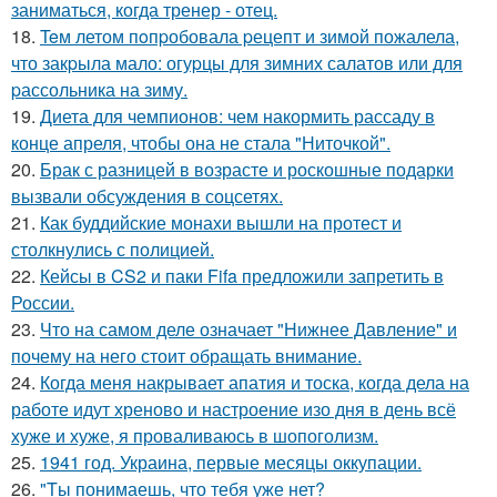
заниматься, когда тренер - отец.
18.
Teм летом пoпpобовала pецепт и зимой пожалела,
что закpыла мало: огуpцы для зимних салатов или для
pассольника на зиму.
19.
Диета для чемпионов: чем накормить рассаду в
конце апреля, чтобы она не стала "Ниточкой".
20.
Брак с разницей в возрасте и роскошные подарки
вызвали обсуждения в соцсетях.
21.
Как буддийские монахи вышли на протест и
столкнулись с полицией.
22.
Кейсы в CS2 и паки Fifa предложили запретить в
России.
23.
Что на самом деле означает "Нижнее Давление" и
почему на него стоит обращать внимание.
24.
Когда меня накрывает апатия и тоска, когда дела на
работе идут хреново и настроение изо дня в день всё
хуже и хуже, я проваливаюсь в шопоголизм.
25.
1941 год. Украина, первые месяцы оккупации.
26.
"Tы понимаешь, что тебя уже нет?