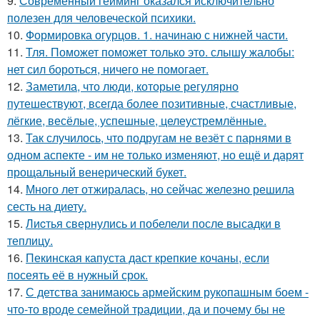
9.
Современный гейминг оказался исключительно
полезен для человеческой психики.
10.
Формировка огурцов. 1. начинаю с нижней части.
11.
Тля. Поможет поможет только это. слышу жалобы:
нет сил бороться, ничего не помогает.
12.
Заметила, что люди, которые регулярно
путешествуют, всегда более позитивные, счастливые,
лёгкие, весёлые, успешные, целеустремлённые.
13.
Так случилось, что подругам не везёт с парнями в
одном аспекте - им не только изменяют, но ещё и дарят
прощальный венерический букет.
14.
Много лет отжиралась, но сейчас железно решила
сесть на диету.
15.
Лиcтья свернулись и побелели после высадки в
теплицу.
16.
Пекинская капуста даст крепкие кочаны, если
посеять её в нужный срок.
17.
С детства занимаюсь армейским рукопашным боем -
что-то вроде семейной традиции, да и почему бы не