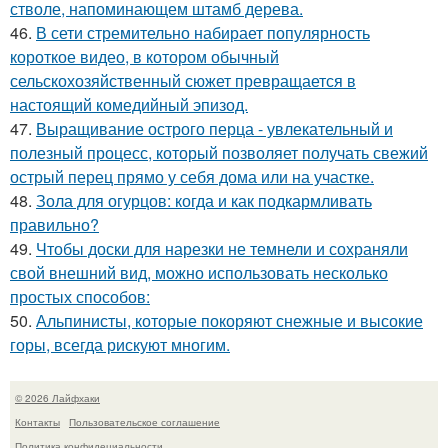
стволе, напоминающем штамб дерева.
46.
В сети стремительно набирает популярность
короткое видео, в котором обычный
сельскохозяйственный сюжет превращается в
настоящий комедийный эпизод.
47.
Выращивание острого перца - увлекательный и
полезный процесс, который позволяет получать свежий
острый перец прямо у себя дома или на участке.
48.
Зола для огурцов: когда и как подкармливать
правильно?
49.
Чтобы доски для нарезки не темнели и сохраняли
свой внешний вид, можно использовать несколько
простых способов:
50.
Альпинисты, которые покоряют снежные и высокие
горы, всегда рискуют многим.
© 2026 Лайфхаки
Контакты
Пользовательское соглашение
Политика конфидециальности