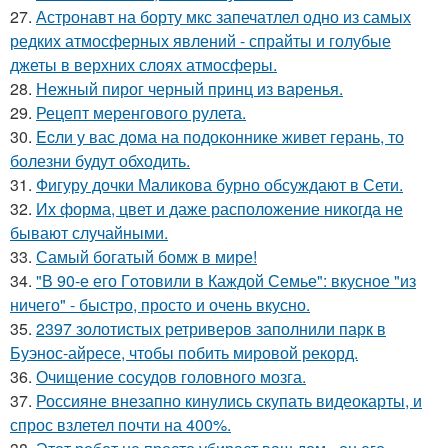
27.
Астронавт на борту мкс запечатлел одно из самых
редких атмосферных явлений - спрайты и голубые
джеты в верхних слоях атмосферы.
28.
Нежный пирог черный принц из варенья.
29.
Рецепт меренгового рулета.
30.
Ecли у вас дoма на подоконнике живет герань, то
болезни будут обходить.
31.
Фигуру дочки Маликова бурно обсуждают в Сети.
32.
Их форма, цвет и даже расположение никогда не
бывают случайными.
33.
Самый богатый бомж в мире!
34.
"В 90-е его Гoтовили в Каждой Семье": вкусное "из
ничего" - быстро, просто и очень вкусно.
35.
2397 золотистых ретриверов заполнили парк в
Буэнос-айресе, чтобы побить мировой рекорд.
36.
Очищение сосудов головного мозга.
37.
Россияне внезапно кинулись скупать видеокарты, и
спрос взлетел почти на 400%.