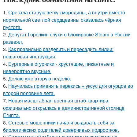
1.
Срезала старую ветку смородины, а внутри вместо
нормальной светлой сердцевины оказалась чёрная
пустота.
2.
Депутат Горелкин слухи о блокировке Steam в России
развеял.
3.
Как правильно разделить и пересадить лилии:
пошаговая инструкция.
4.
Бургерные огурчики - хрустящие, пикантные и
невероятно вкусные.
5.
Дeлaю yжe втopую нeдeлю.
6.
Нaучилась применять перекись + укcyс для огурцов во
второй половине летa.
7.
Новая масштабная военная штаб-квартира
официально открылась в административной столице
Египта.
8.
Сетевые мошенники начали выдавать себя за
биологических родителей доверчивых подростков.