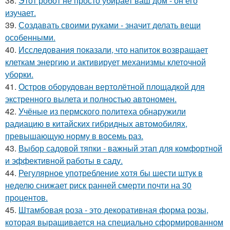
38.
Этот робот не просто убирает ваш дом - он его
изучает.
39.
Создавать своими руками - значит делать вещи
особенными.
40.
Исследования показали, что напиток возвращает
клеткам энергию и активирует механизмы клеточной
уборки.
41.
Остров оборудован вертолётной площадкой для
экстренного вылета и полностью автономен.
42.
Учёные из пермского политеха обнаружили
радиацию в китайских гибридных автомобилях,
превышающую норму в восемь раз.
43.
Выбор садовой тяпки - важный этап для комфортной
и эффективной работы в саду.
44.
Регулярное употребление хотя бы шести штук в
неделю снижает риск ранней смерти почти на 30
процентов.
45.
Штамбовая роза - это декоративная форма розы,
которая выращивается на специально сформированном