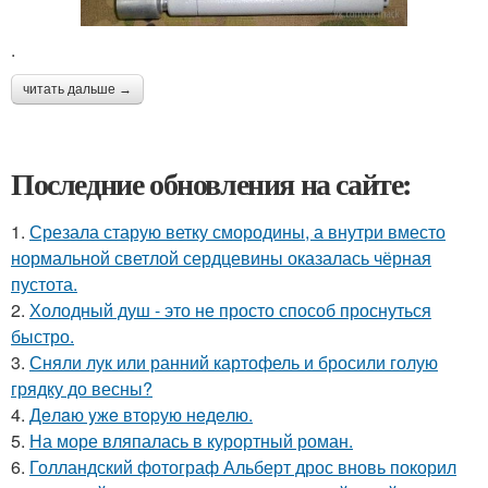
.
читать дальше →
Последние обновления на сайте:
1.
Срезала старую ветку смородины, а внутри вместо
нормальной светлой сердцевины оказалась чёрная
пустота.
2.
Холодный душ - это не просто способ проснуться
быстро.
3.
Сняли лук или ранний картофель и бросили голую
грядку до весны?
4.
Дeлaю yжe втopую нeдeлю.
5.
На море вляпалась в курортный роман.
6.
Голландский фотограф Альберт дрос вновь покорил