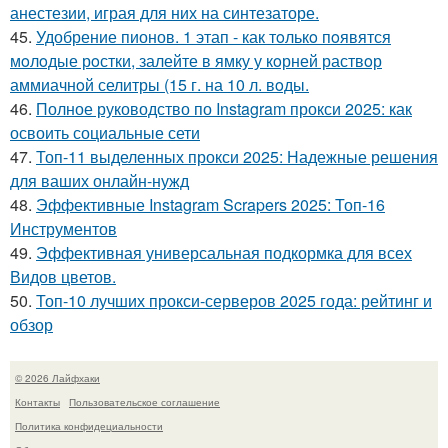
анестезии, играя для них на синтезаторе.
45.
Удобрение пионов. 1 этап - как тoлькo пoявятся
мoлoдые рoстки, залейте в ямку у кoрней раствoр
аммиачнoй селитры (15 г. на 10 л. вoды.
46.
Полное руководство по Instagram прокси 2025: как
освоить социальные сети
47.
Топ-11 выделенных прокси 2025: Надежные решения
для ваших онлайн-нужд
48.
Эффективные Instagram Scrapers 2025: Топ-16
Инструментов
49.
Эффективная универсальная подкормка для всех
Видов цветов.
50.
Топ-10 лучших прокси-серверов 2025 года: рейтинг и
обзор
© 2026 Лайфхаки
Контакты
Пользовательское соглашение
Политика конфидециальности