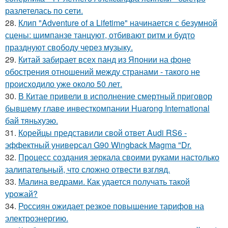
разлетелась по сети.
28.
Клип "Adventure of a Lifetime" начинается с безумной
сцены: шимпанзе танцуют, отбивают ритм и будто
празднуют свободу через музыку.
29.
Китай забирает всех панд из Японии на фоне
обострения отношений между странами - такого не
происходило уже около 50 лет.
30.
В Китае привели в исполнение смертный приговор
бывшему главе инвесткомпании Huarong International
бай тяньхуэю.
31.
Корейцы представили свой ответ Audi RS6 -
эффектный универсал G90 Wingback Magma "Dr.
32.
Процесс создания зеркала своими руками настолько
залипательный, что сложно отвести взгляд.
33.
Малина ведрами. Как удается получать такой
урожай?
34.
Россиян ожидает резкое повышение тарифов на
электроэнергию.