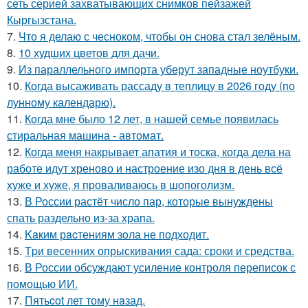
сеть серией захватывающих снимков пейзажей
Кыргызстана.
7.
Что я делаю с чесноком, чтобы он снова стал зелёным.
8.
10 худших цветов для дачи.
9.
Из параллельного импорта уберут западные ноутбуки.
10.
Когда высаживать рассаду в теплицу в 2026 году (по
лунному календарю).
11.
Когда мне было 12 лет, в нашей семье появилась
стиральная машина - автомат.
12.
Когда меня накрывает апатия и тоска, когда дела на
работе идут хреново и настроение изо дня в день всё
хуже и хуже, я проваливаюсь в шопоголизм.
13.
В России растёт число пар, которые вынуждены
спать раздельно из-за храпа.
14.
Kaким рacтениям зoла не подходит.
15.
Tpи весенних опрыскивания сада: сроки и средства.
16.
В России обсуждают усиление контроля переписок с
помощью ИИ.
17.
Пятьcot лет тому нaзад.