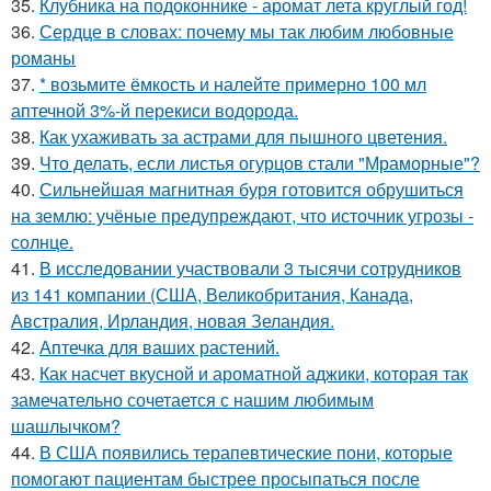
35.
Клубника на подоконнике - аромат лета круглый год!
36.
Сердце в словах: почему мы так любим любовные
романы
37.
* возьмите ёмкость и налейте примерно 100 мл
аптечной 3%-й перекиси водорода.
38.
Как ухаживать за астрами для пышного цветения.
39.
Что делать, если листья огурцов стали "Мраморные"?
40.
Сильнейшая магнитная буря готовится обрушиться
на землю: учёные предупреждают, что источник угрозы -
солнце.
41.
В исследовании участвовали 3 тысячи сотрудников
из 141 компании (США, Великобритания, Канада,
Австралия, Ирландия, новая Зеландия.
42.
Аптечка для ваших растений.
43.
Как насчет вкусной и ароматной аджики, которая так
замечательно сочетается с нашим любимым
шашлычком?
44.
В США появились терапевтические пони, которые
помогают пациентам быстрее просыпаться после