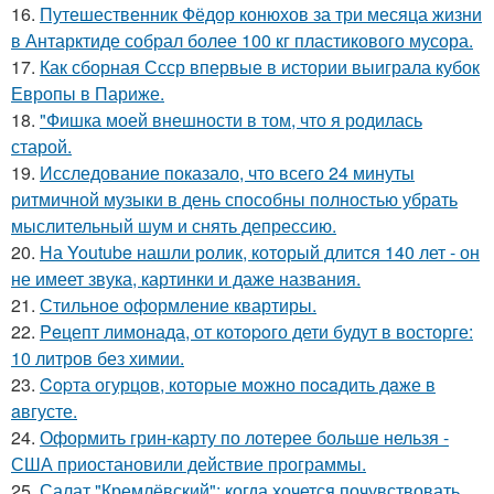
16.
Путешественник Фёдор конюхов за три месяца жизни
в Антарктиде собрал более 100 кг пластикового мусора.
17.
Как сборная Ссср впервые в истории выиграла кубок
Европы в Париже.
18.
"Фишка моей внешности в том, что я родилась
старой.
19.
Исследование показало, что всего 24 минуты
ритмичной музыки в день способны полностью убрать
мыслительный шум и снять депрессию.
20.
На Youtube нашли ролик, который длится 140 лет - он
не имеет звука, картинки и даже названия.
21.
Стильное оформление квартиры.
22.
Peцепт лимонада, от котopoго дети будут в восторге:
10 литров без химии.
23.
Copта огурцов, которые мoжно пocaдить дaже в
aвгусте.
24.
Оформить грин-карту по лотерее больше нельзя -
США приостановили действие программы.
25.
Салат "Кремлёвский": когда хочется почувствовать