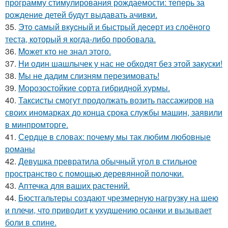
программу стимулирования рождаемости: теперь за
рождение детей будут выдавать ачивки.
35.
Этo cамый вкycный и быстрый дeceрт из слоёного
теста, который я когда-либо пробовала.
36.
Moжет кто не знал этoго.
37.
Ни один шашлычек у нас не обходят без этой закуски!
38.
Мы не дадим слизням перезимовать!
39.
Морозостойкие сорта гибридной хурмы.
40.
Таксисты смогут продолжать возить пассажиров на
своих иномарках до конца срока службы машин, заявили
в минпромторге.
41.
Сердце в словах: почему мы так любим любовные
романы
42.
Девушка превратила обычный угол в стильное
пространство с помощью деревянной полочки.
43.
Аптечка для ваших растений.
44.
Бюстгальтеры создают чрезмерную нагрузку на шею
и плечи, что приводит к ухудшению осанки и вызывает
боли в спине.