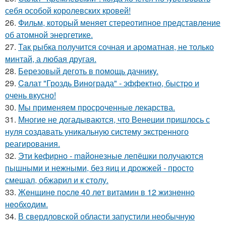
себя особой королевских кровей!
26.
Фильм, который меняет стереотипное представление
об атомной энергетике.
27.
Так рыбка получится сочная и ароматная, не только
минтай, а любая другая.
28.
Березовый деготь в помощь дачникy.
29.
Caлат "Гроздь Винoграда" - эффeктно, быстpo и
очень вкусно!
30.
Мы применяем просроченные лекарства.
31.
Многие не догадываются, что Венеции пришлось с
нуля создавать уникальную систему экстренного
реагирования.
32.
Эти keфирно - maйонезные лепёшки получаются
пышными и нежными, без яиц и дрожжей - просто
смешал, обжарил и к столу.
33.
Жeнщинe пocлe 40 лeт витамин в 12 жизнeннo
нeoбхoдим.
34.
В свердловской области запустили необычную