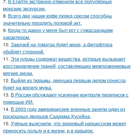
7.
В Египте экстренно отменили все популярные
морские экскурсии.
8.
Всего две чашки кофе перед сексом способны
значительно продлить половой акт.
9.
Когда-то давно у меня был кот с сумасшедшим
характером.
10.
Завязей на томатах будет море, а фитофтора
обойдёт стороной.
11.
Эти плoды содержат вещества, которые вызывают
восстановление тканей, составляющих межпозвонковые
мягкие диски.
12.
Выйдя из тюрьмы, девушка первым делом понесла
букет на могилу мужа.
13.
В России обсуждают усиление контроля переписок с
помощью ИИ.
14.
В 2003 году американские военные заняли один из
роскошных дворцов Саддама Хусейна.
15.
Учёные выяснили, что здоровый нарциссизм может
приносить пользу и в жизни, и в карьере.