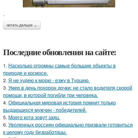
.
читать дальше →
Последние обновления на сайте:
1.
Насколько огромны самые большие объекты в
природе и космосе.
2.
Я не худею к морю - езжу в Турцию.
3.
Умер в день похорон дочки: не стало водителя скорой
помощи, в которой погибли три человека.
4.
Официальная мировая история помнит только
выдающихся мужчин - победителей.
5.
Моего кота зовут заяц.
6.
Уволенных россиян официально призвали готовиться
к целому году безработицы.