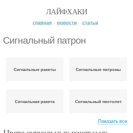
ЛАЙФХАКИ
главная
новости
статьи
Сигнальный патрон
Сигнальные ракеты
Сигнальные патроны
Сигнальная ракета
Сигнальный пистолет
Показать все
Цвета сигнальных ракет и их
Ракеты для сигнального
Патрон к охотничьему