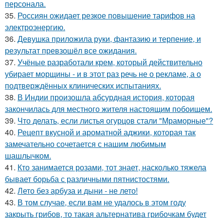
персонала.
35.
Россиян ожидает резкое повышение тарифов на
электроэнергию.
36.
Девушка приложила руки, фантазию и терпение, и
результат превзошёл все ожидания.
37.
Учёные разработали крем, который действительно
убирает морщины - и в этот раз речь не о рекламе, а о
подтверждённых клинических испытаниях.
38.
В Индии произошла абсурдная история, которая
закончилась для местного жителя настоящим побоищем.
39.
Что делать, если листья огурцов стали "Мраморные"?
40.
Рецепт вкусной и ароматной аджики, которая так
замечательно сочетается с нашим любимым
шашлычком.
41.
Кто занимается розами, тот знает, насколько тяжела
бывает борьба с различными пятнистостями.
42.
Лето без арбуза и дыни - не лето!
43.
В том случае, если вам не удалось в этом году
закрыть грибов, то такая альтернатива грибочкам будет