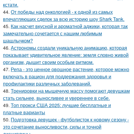
кстати.
44.
От победы над онкологией - к одной из самых
впечатляющих сделок за всю историю шоу Shark Tank.
45.
Как насчет вкусной и ароматной аджики, которая так
замечательно сочетается с нашим любимым
шашлычком?
46.
Астрономы создали уникальную анимацию, которая
показывает удивительное явление: земля словно живой
организм, дышит своим особым ритмом.
47.
Репа - это ценное овощное растение, которое можно
включать в рацион для поддержания здоровья и
профилактики различных заболеваний.
48.
Тренировки на мышечную массу помогают девушкам
стать сильнее, выносливее и увереннее в себе.
49.
Топ прокси США 2025: лучшие бесплатные и
платные варианты
50.
Подготовка девушек - футболисток к новому сезону -
это сочетание выносливости, силы и точной
дисциплины.