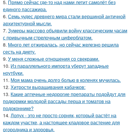
5.
Прямо сейчас где-то над нами летит самолёт без
единого пассажира.
6.
Семь чудес древнего мира стали вершиной античной
архитектурной мысли.
7.
Зумеры массово объявили войну классическим часам
с привычным стрелочным циферблатом.
8.
Много лет отжиралась, но сейчас железно решила
сесть на диету.
9.
У меня сложные отношения со свекрами.
10.
Из параллельного импорта уберут западные
ноутбуки.
11.
Моя мама очень долго болью в коленях мучилась.
12.
Хитрости выращивания кабачков:
13.
Какие аптечные недорогие препараты подойдут для
подкормки молодой рассады перца и томатов на
подоконнике?
14.
Лопух - это не просто сорняк, который растёт на
каждом участке, а настоящее кладовое растение для
огородника и здоровья.