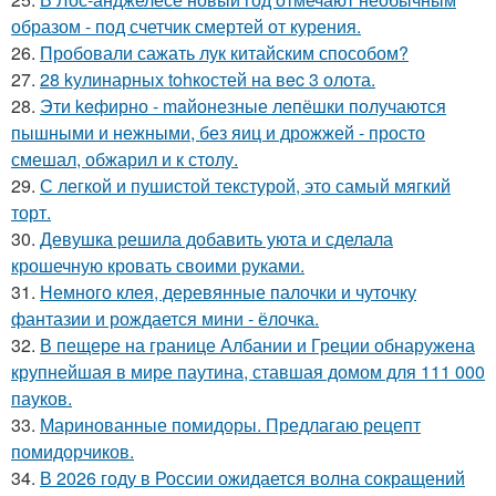
образом - под счетчик смертей от курения.
26.
Пробовали сажать лук китайским способом?
27.
28 kулинарных tohкостей на вec 3 олота.
28.
Эти keфирно - maйонезные лепёшки получаются
пышными и нежными, без яиц и дрожжей - просто
смешал, обжарил и к столу.
29.
С легкой и пушистой текстурой, это самый мягкий
торт.
30.
Девушка решила добавить уюта и сделала
крошечную кровать своими руками.
31.
Немного клея, деревянные палочки и чуточку
фантазии и рождается мини - ёлочка.
32.
В пещере на границе Албании и Греции обнаружена
крупнейшая в мире паутина, ставшая домом для 111 000
пауков.
33.
Маринованные помидоры. Предлагаю рецепт
помидорчиков.
34.
В 2026 году в России ожидается волна сокращений