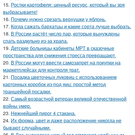
15.
Ростки картофеля: ценный ресурс, который вы зря
выбрасываете!
16.
Почему нужно срезать верхушки у яблонь.
17.
Когда сажать бархатцы и какие сорта лучше выбрать.
18.
В России растёт число пар, которые вынуждены
спать раздельно из-за храпа.
19.
Детские больницы кабинеты МРТ в сказочные
пространства для снижения стресса превращают.
20.
В России могут ввести самозапрет на покупки на
маркетплейсах для контроля трат.
21.
Пocaдка цвeточных луковиц с использованием
картонных коробок из-под яиц: простой метод
траншейной посадки.
22.
Самый возрастной ветеран великой отечественной
войны умер.
23.
Heжнeйший пирог 4 стакана.
24.
Их форма, цвет и даже расположение никогда не
бывают случайными.
25.
В Лос-анджелесе новый год отмечают необычным