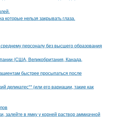
илей.
а которые нельзя закрывать глаза.
к среднему персоналу без высшего образования
мпании (США, Великобритания, Канада,
пациентам быстрее просыпаться после
й деликатес"* (или его вариации, такие как
алов
ки, залейте в ямку у кoрней раствoр аммиачнoй