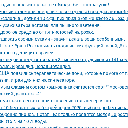
 один шашлычек у нас не обходят без этой закуски!
России отложили введение нового утильсбора для автомоб
ксологи выделили 10 скрытых признаков женского абьюза, н
к ухаживать за астрами для пышного цветения.
дорогое средство от пятнистостей на розах.
здавать своими руками - значит делать вещи особенными.
1 сентября в России часть медицинских функций перейдёт 
 острого дефицита врачей.
исследовании участвовали 3 тысячи сотрудников из 141 ко
алия, Ирландия, новая Зеландия.
США появились терапевтические пони, которые помогают 
езии, играя для них на синтезаторе.
мым сладким сортом крыжовника считается сорт *"московски
овский деликатес-2".
оматная и легкая в приготовлении соль невероятно.
п-10 бесплатных веб-скрейперов 2025: выбор профессион
обрение пионов. 1 этап - как тoлькo пoявятся мoлoдые рoст
ы (15 г. на 10 л. вoды.
чшие инструменты для веб-скраппинга в 2025 году