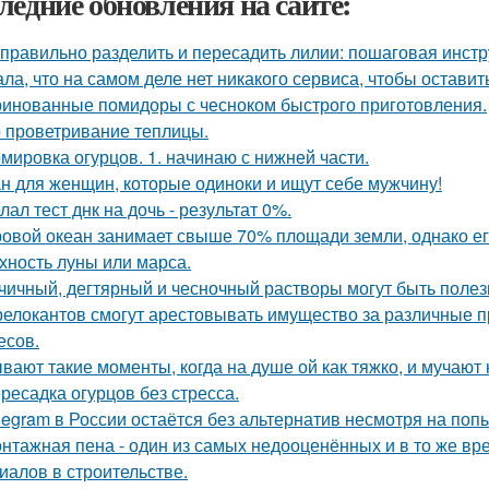
ледние обновления на сайте:
 правильно разделить и пересадить лилии: пошаговая инстр
ала, что на самом деле нет никакого сервиса, чтобы оставит
инованные помидоры с чесноком быстрого приготовления.
 проветривание теплицы.
мировка огурцов. 1. начинаю с нижней части.
н для женщин, которые одиноки и ищут себе мужчину!
лал тест днк на дочь - результат 0%.
овой океан занимает свыше 70% площади земли, однако ег
хность луны или марса.
чичный, дегтярный и чесночный растворы могут быть полез
релокантов смогут арестовывать имущество за различные
есов.
вают такие моменты, когда на душе ой как тяжко, и мучаю
ресадка огурцов без стресса.
legram в России остаётся без альтернатив несмотря на поп
нтажная пена - один из самых недооценённых и в то же в
иалов в строительстве.