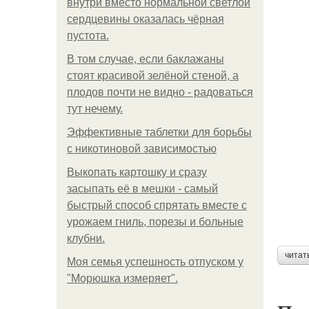
внутри вместо нормальной светлой
сердцевины оказалась чёрная
пустота.
В том случае, если баклажаны
стоят красивой зелёной стеной, а
плодов почти не видно - радоваться
тут нечему.
Эффективные таблетки для борьбы
с никотиновой зависимостью
Выкопать картошку и сразу
засыпать её в мешки - самый
быстрый способ спрятать вместе с
урожаем гниль, порезы и больные
клубни.
читат
Моя семья успешность отпуском у
"Морюшка измеряет".