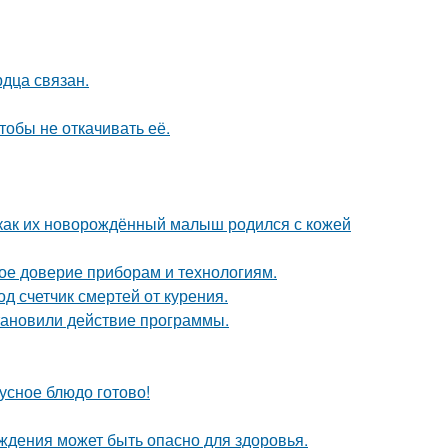
дца связан.
тобы не откачивать её.
 как их новорождённый малыш родился с кожей
ое доверие приборам и технологиям.
д счетчик смертей от курения.
тановили действие программы.
кусное блюдо готово!
ждения может быть опасно для здоровья.