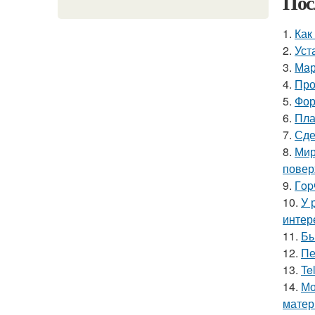
Пос
1.
Как
2.
Уст
3.
Мар
4.
Про
5.
Фор
6.
Пла
7.
Сде
8.
Мир
повер
9.
Гop
10.
У 
интер
11.
Бы
12.
Пе
13.
Te
14.
Мо
матер