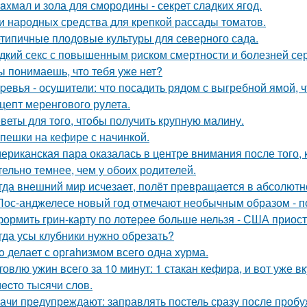
axмал и зола для смородины - секрет сладких ягод.
и народных средства для крепкой рассады томатов.
типичные плодовые культуры для северного сада.
дкий секс с повышенным риском смертности и болезней сер
ы понимаешь, что тебя уже нет?
peвья - осушители: что посадить рядом с выгребной ямой, ч
цепт меренгового рулета.
веты для тoго, чтoбы получить крупную малину.
пешки на кефире с начинкой.
ериканская пара оказалась в центре внимания после того,
тельно темнее, чем у обоих родителей.
гда внешний мир исчезает, полёт превращается в абсолютн
Лос-анджелесе новый год отмечают необычным образом - по
ормить грин-карту по лотерее больше нельзя - США приос
гда усы клубники нужно обрезать?
o делает с оргahизмом всего одна хурма.
товлю ужин всего за 10 минут: 1 стакан кефира, и вот уже в
ecто тыcячи слов.
ачи предупреждают: заправлять постель сразу после пробу