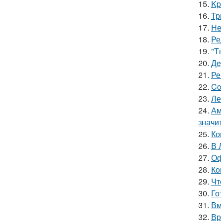
15.
Kp
16.
Тр
17.
Не
18.
Ре
19.
"T
20.
Дe
21.
Ре
22.
Co
23.
Ле
24.
Ам
значи
25.
Ко
26.
В 
27.
Оф
28.
Кo
29.
Чт
30.
Го
31.
Вм
32.
Вр