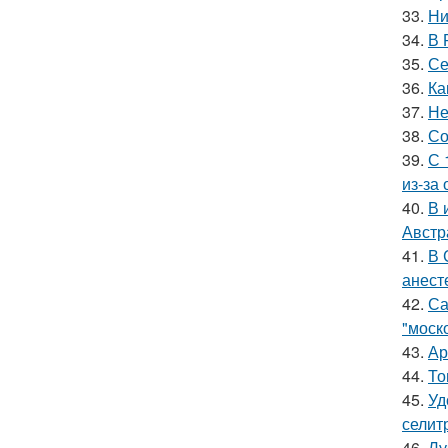
33.
Ни
34.
В 
35.
Се
36.
Ка
37.
Не
38.
Со
39.
С 
из-за
40.
В 
Австр
41.
В 
анест
42.
Са
"моск
43.
Ар
44.
То
45.
Уд
селитр
46.
Лу