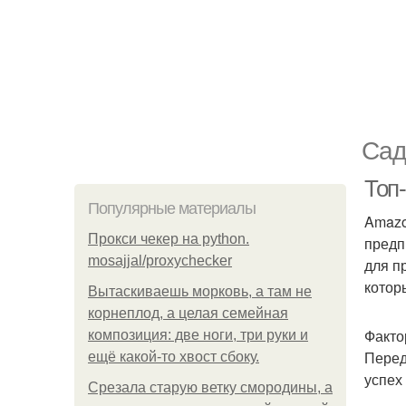
Сад
Топ
Популярные материалы
Amazo
Прокси чекер на python.
предп
mosajjal/proxychecker
для п
котор
Вытаскиваешь морковь, а там не
корнеплод, а целая семейная
Факто
композиция: две ноги, три руки и
Перед
ещё какой-то хвост сбоку.
успех
Срезала старую ветку смородины, а