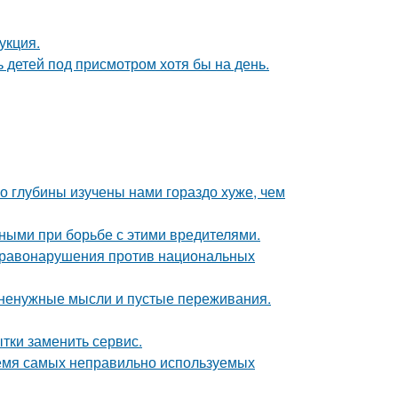
укция.
ь детей под присмотром хотя бы на день.
о глубины изучены нами гораздо хуже, чем
ными при борьбе с этими вредителями.
 правонарушения против национальных
т ненужные мысли и пустые переживания.
ытки заменить сервис.
ремя самых неправильно используемых