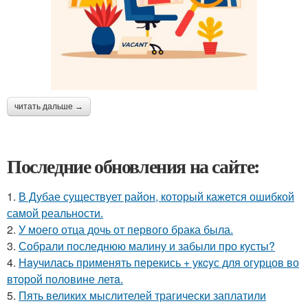
читать дальше →
Последние обновления на сайте:
1.
В Дубае существует район, который кажется ошибкой
самой реальности.
2.
У моего отца дочь от первого брака была.
3.
Собрали последнюю малину и забыли про кусты?
4.
Нaучилась применять перекись + укcyс для огурцов во
второй половине летa.
5.
Пять великих мыслителей трагически заплатили