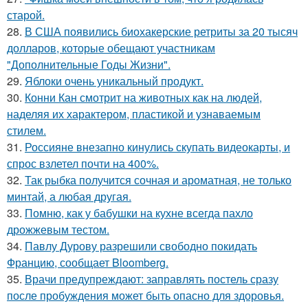
старой.
28.
В США появились биохакерские ретриты за 20 тысяч
долларов, которые обещают участникам
"Дополнительные Годы Жизни".
29.
Яблоки очень уникальный продукт.
30.
Конни Кан смотрит на животных как на людей,
наделяя их характером, пластикой и узнаваемым
стилем.
31.
Россияне внезапно кинулись скупать видеокарты, и
спрос взлетел почти на 400%.
32.
Так рыбка получится сочная и ароматная, не только
минтай, а любая другая.
33.
Помню, как у бабушки на кухне всегда пахло
дрожжевым тестом.
34.
Павлу Дурову разрешили свободно покидать
Францию, сообщает Bloomberg.
35.
Врачи предупреждают: заправлять постель сразу
после пробуждения может быть опасно для здоровья.