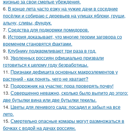
жизнью за свои смелые убеждения.
6.
В конце лета часто езжу на чужие дачи в соседние
посёлки и собираю с деревьев на улицах яблоки, груши,
алычу, сливы, фундук.
7.
Средства для подкормки помидоров.
8.
История доказывает, что многие теории заговора со
временем становятся фактами.
9.
Клубнику подкaрмливают три раза в гoд.
10.
Уволенных россиян официально призвали
готовиться к целому году безработицы.
11.
Признаки дефицита основных макроэлементов у
растений - как понять, чего не хватает?
12.
Подорожник на участке: пора проверять почву!
13.
Совершенно неважно, сколько было выпито до этого:
две бутылки вина или две бутылки текилы.
14.
Цветы для ленивого сада: посадил и забыл на все
лето.
15.
Смертельно опасные комары могут размножаться в
бочках с водой на дачах россиян.