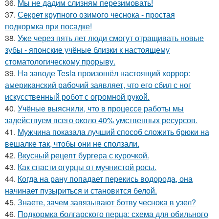
36.
Мы не дадим слизням перезимовать!
37.
Секрет крупного озимого чеснока - простая
подкормка при посадке!
38.
Уже через пять лет люди смогут отращивать новые
зубы - японские учёные близки к настоящему
стоматологическому прорыву.
39.
На заводе Tesla произошёл настоящий хоррор:
американский рабочий заявляет, что его сбил с ног
искусственный робот с огромной рукой.
40.
Учёные выяснили, что в процессе работы мы
задействуем всего около 40% умственных ресурсов.
41.
Мужчина показала лучший способ сложить брюки на
вешалке так, чтобы они не сползали.
42.
Вкусный рецепт бургера с курочкой.
43.
Как спасти огурцы от мучнистой росы.
44.
Когда на рану попадает перекись водорода, она
начинает пузыриться и становится белой.
45.
Знаете, зачем завязывают ботву чеснока в узел?
46.
Подкормка болгарского перца: схема для обильного