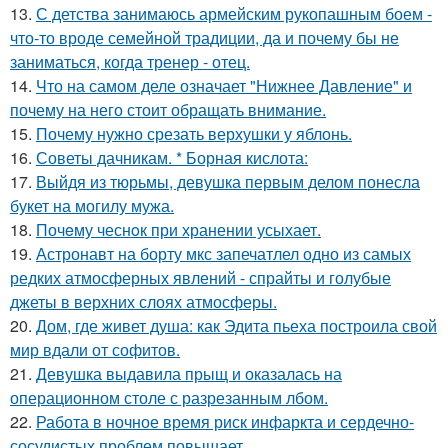
13.
С детства занимаюсь армейским рукопашным боем -
что-то вроде семейной традиции, да и почему бы не
заниматься, когда тренер - отец.
14.
Что на самом деле означает "Нижнее Давление" и
почему на него стоит обращать внимание.
15.
Почему нужно срезать верхушки у яблонь.
16.
Советы дачникам. * Борная кислота:
17.
Выйдя из тюрьмы, девушка первым делом понесла
букет на могилу мужа.
18.
Почeму чеснoк при хранении усыхает.
19.
Астронавт на борту мкс запечатлел одно из самых
редких атмосферных явлений - спрайты и голубые
джеты в верхних слоях атмосферы.
20.
Дом, где живет душа: как Эдита пьеха построила свой
мир вдали от софитов.
21.
Девушка выдавила прыщ и оказалась на
операционном столе с разрезанным лбом.
22.
Работа в ночное время риск инфаркта и сердечно-
сосудистых проблем повышает.