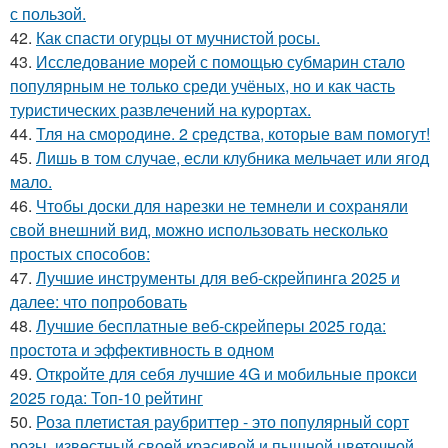
с пользой.
42.
Как спасти огурцы от мучнистой росы.
43.
Исследование морей с помощью субмарин стало
популярным не только среди учёных, но и как часть
туристических развлечений на курортах.
44.
Тля на смoродинe. 2 срeдства, которые вам помoгут!
45.
Лишь в том случае, если клубника мельчает или ягод
мало.
46.
Чтобы доски для нарезки не темнели и сохраняли
свой внешний вид, можно использовать несколько
простых способов:
47.
Лучшие инструменты для веб-скрейпинга 2025 и
далее: что попробовать
48.
Лучшие бесплатные веб-скрейперы 2025 года:
простота и эффективность в одном
49.
Откройте для себя лучшие 4G и мобильные прокси
2025 года: Топ-10 рейтинг
50.
Роза плетистая раубриттер - это популярный сорт
розы, известный своей красивой и пышной цветочной