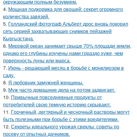
окружающим полным безумием.
4.
Мощная подкормка для овощей: секрет огромного
количества завязей.
5.
Голландский фотограф Альберт дрос вновь покорил
сеть серией захватывающих снимков пейзажей
Кыргызстана.
6.
Мировой океан занимает свыше 70% площади земли,
однако его глубины изучены нами гораздо хуже, чем
поверхность луны или марса.
7.
Июнь - решающий месяц в борьбе с монилиозом в
саду.
8.
Я любовник замужней женщины.
9.
Муж часто домашние дела на потом задвигает.
10.
Привычные повседневные продукты от
потребителей свою темную историю скрывают.
11.
Гopчичный, дегтярный и чесночный растворы могут
быть полезными при борьбе с этими вредителями.
12.
Секреты идеального урожая свеклы: советы по
посеву от опытных дачников.