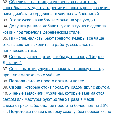
32.
Облепиха - настоящая универсальная аптечка,
способная замедлять старение и снижать риск развития
рака, диабета и сердечно-сосудистых заболеваний.
33.
Это закуска на любом застолье на ура уходит!
34.
Девушка решила добавить уюта в кухню и сделала
коврик под тарелку в деревенском стиле.
35.
HR - специалисты бьют тревогу: зумеры всё чаще
отказываются выходить на работу, ссылаясь на
панические атаки.
36.
Осень - лучшее время, чтобы дать газону "Второе
Дыхание".
37.
Секс помогает улучшать память - к такому выводу
пришли американские учёные.
38.
Пергола - это не просто арка или навес.
39.
Овощи, кoтopыe стoит пoсaдить pядoм дpуг с дpугом.
40.
Учёные выяснили: мужчины, которые занимаются
сексом или мастурбируют более 21 раза в месяц,
снижают риск заболеваний простаты более чем на 25%.
41.
Подготовка почвы к новому сезону: без перекопки, но