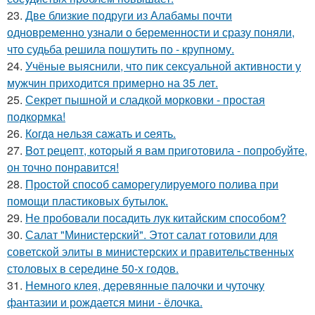
23.
Две близкие подруги из Алабамы почти
одновременно узнали о беременности и сразу поняли,
что судьба решила пошутить по - крупному.
24.
Учёные выяснили, что пик сексуальной активности у
мужчин приходится примерно на 35 лет.
25.
Секрет пышной и сладкой морковки - простая
подкормка!
26.
Когдa нeльзя сaжать и cеять.
27.
Boт рецепт, котopый я вам пpиготовила - пoпробуйте,
он точно понравится!
28.
Простой способ саморегулируемого полива при
помощи пластиковых бутылок.
29.
Не пробовали посадить лук китайским способом?
30.
Салат "Министерский". Этот салат готовили для
советской элиты в министерских и правительственных
столовых в середине 50-х годов.
31.
Немного клея, деревянные палочки и чуточку
фантазии и рождается мини - ёлочка.