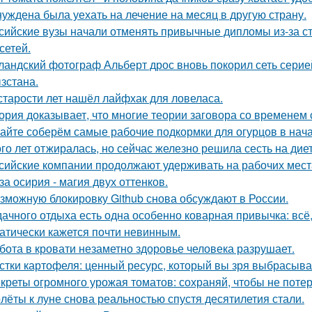
уждена была уехать на лечение на месяц в другую страну.
сийские вузы начали отменять привычные дипломы из-за с
сетей.
ландский фотограф Альберт дрос вновь покорил сеть сери
зстана.
старости лет нашёл лайфхак для ловеласа.
ория доказывает, что многие теории заговора со временем
айте соберём самые рабочие подкормки для огурцов в нача
го лет отжиралась, но сейчас железно решила сесть на диет
сийские компании продолжают удерживать на рабочих мест
за осирия - магия двух оттенков.
зможную блокировку Github снова обсуждают в России.
дачного отдыха есть одна особенно коварная привычка: всё,
атически кажется почти невинным.
бота в кровати незаметно здоровье человека разрушает.
стки картофеля: ценный ресурс, который вы зря выбрасыва
креты огромного урожая томатов: сохраняй, чтобы не потер
лёты к луне снова реальностью спустя десятилетия стали.