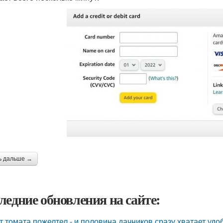
ь дальше →
ледние обновления на сайте:
т томата пожелтел - и половина дачников сразу хватает удо