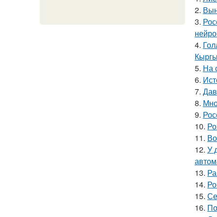
2.
Вын
3.
Рос
нейро
4.
Гол
Кыргы
5.
На 
6.
Ист
7.
Дав
8.
Мно
9.
Рос
10.
Ро
11.
Во
12.
У 
автом
13.
Ра
14.
Ро
15.
Се
16.
По