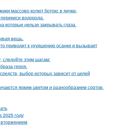
ики массово колют ботокс в яички.
 перекиси водорода.
а которые нельзя закрывать глаза.
сивая вещь.
что приводит к ухудшению осанки и вызывает
, следуйте этим шагам:
образа героя.
редств, выбор которых зависит от целей
ичаются ярким цветом и разнообразием сортов.
рать
в 2025 году
м вторжением