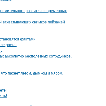
тремительного развития современных
ей захватывающих снимков пейзажей
 становятся фактами.
ле роста.
у.
ах абсолютно бесполезных сотрудников.
 что пахнет летом, дымком и мясом,
ете!
ять!