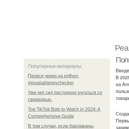
Реа
Полн
Популярные материалы
Введ
Прокси чекер на python.
В 202
mosajjal/proxychecker
на Am
польз
Уже нет сил постоянно ругаться со
товар
свекровью.
Top TikTok Bots to Watch in 2024: A
Созда
Comprehensive Guide
Первы
В том случае, если баклажаны
заним