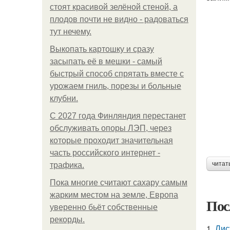
стоят красивой зелёной стеной, а
плодов почти не видно - радоваться
тут нечему.
Выкопать картошку и сразу
засыпать её в мешки - самый
быстрый способ спрятать вместе с
урожаем гниль, порезы и больные
клубни.
С 2027 года Финляндия перестанет
обслуживать опоры ЛЭП, через
которые проходит значительная
часть российского интернет -
читат
трафика.
Пока многие считают сахару самым
жарким местом на земле, Европа
Пос
уверенно бьёт собственные
рекорды.
1.
Лис