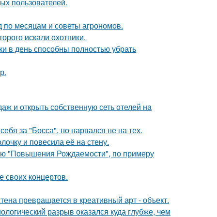
ых пользователей.
д по месяцам и советы агрономов.
торого искали охотники.
ки в день способны полностью убрать
р.
даж и открыть собственную сеть отелей на
ебя за "Босса", но нарвался не на тех.
очку и повесила её на стену.
лью "Повышения Рождаемости", по примеру
е своих концертов.
тена превращается в креативный арт - объект.
ологический разрыв оказался куда глубже, чем