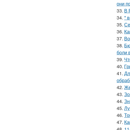
они п
33.
В 
34.
* 
35.
Се
36.
Ка
37.
Во
38.
Бю
боли 
39.
Чт
40.
Гр
41.
Дл
обраб
42.
Же
43.
Зо
44.
Зн
45.
Лу
46.
То
47.
Ка
48.
11