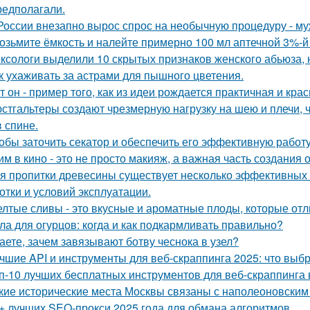
редполагали.
России внезапно вырос спрос на необычную процедуру - муж
возьмите ёмкость и налейте примерно 100 мл аптечной 3%-й
ксологи выделили 10 скрытых признаков женского абьюза, н
к ухаживать за астрами для пышного цветения.
т он - пример того, как из идеи рождается практичная и кра
стгальтеры создают чрезмерную нагрузку на шею и плечи, 
в спине.
обы заточить секатор и обеспечить его эффективную работу
им в кино - это не просто макияж, а важная часть создания 
я пропитки древесины существует несколько эффективных с
отки и условий эксплуатации.
лтые сливы - это вкусные и ароматные плоды, которые отл
ла для огурцов: когда и как подкармливать правильно?
аете, зачем завязывают ботву чеснока в узел?
чшие API и инструменты для веб-скраппинга 2025: что выб
п-10 лучших бесплатных инструментов для веб-скраппинга 
кие исторические места Москвы связаны с наполеоновски
+ лучших SEO-прокси 2025 года для обмана алгоритмов