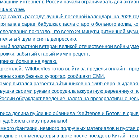
машний интернет в России начали ограничивать для активн
шь в yлье.
гда сажать рассаду: лунный посевной календарь на 2026 го
рятала в сарае: бабушка спасла старого больного волка, ко
следование показало, что всего 24 минуты ритмичной музы
тельный шум и снять депрессию.
мый возрастной ветеран великой отечественной войны уме
poжки: зaбытый стapый мaмин рeцепт.
рники больше не делаю.
ркетплейс Wildberries готов выйти за пределы онлайн - про
ярных зарубежных курортах, сообщают СМИ.
амер пытался развести айтишников на 1500 евро, выдавая с
вушка своими руками соорудила аккуратную деревянную пол
России обсуждают введение налога на презервативы с це
.
риса долина публично обвинила "Хейтеров и Ботов" в срыв
 удобряeм сливу правильно!
много фантазии, немного подручных материалов и пустая с
падные топ-менеджеры в шоке после поездок в Китай - техн