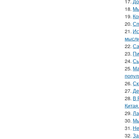
17.
До
18.
Mы
19.
Ко
20.
Сп
21.
Ис
мысли
22.
Са
23.
Пи
24.
Сы
25.
Ма
попул
26.
Ск
27.
Де
28.
В 
Китая
29.
Ла
30.
Мы
31.
Не
32.
За