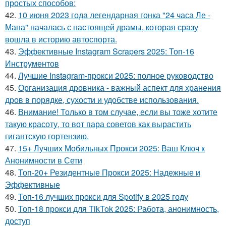
простых способов:
42.
10 июня 2023 года легендарная гонка "24 часа Ле -
Мана" началась с настоящей драмы, которая сразу
вошла в историю автоспорта.
43.
Эффективные Instagram Scrapers 2025: Топ-16
Инструментов
44.
Лучшие Instagram-прокси 2025: полное руководство
45.
Организация дровника - важный аспект для хранения
дров в порядке, сухости и удобстве использования.
46.
Внимание! Только в том случае, если вы тоже хотите
такую красоту, то вот пара советов как вырастить
гигантскую гортензию.
47.
15+ Лучших Мобильных Прокси 2025: Ваш Ключ к
Анонимности в Сети
48.
Топ-20+ Резидентные Прокси 2025: Надежные и
Эффективные
49.
Топ-16 лучших прокси для Spotify в 2025 году
50.
Топ-18 прокси для TikTok 2025: Работа, анонимность,
доступ