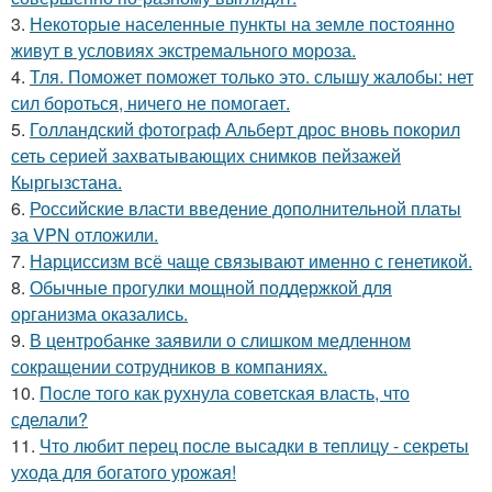
3.
Некоторые населенные пункты на земле постоянно
живут в условиях экстремального мороза.
4.
Тля. Поможет поможет только это. слышу жалобы: нет
сил бороться, ничего не помогает.
5.
Голландский фотограф Альберт дрос вновь покорил
сеть серией захватывающих снимков пейзажей
Кыргызстана.
6.
Российские власти введение дополнительной платы
за VPN отложили.
7.
Нарциссизм всё чаще связывают именно с генетикой.
8.
Обычные прогулки мощной поддержкой для
организма оказались.
9.
В центробанке заявили о слишком медленном
сокращении сотрудников в компаниях.
10.
После того как рухнула советская власть, что
сделали?
11.
Что любит перец после высадки в теплицу - секреты
ухода для богатого урожая!