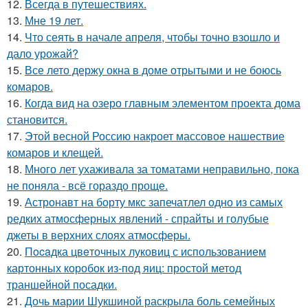
12.
Всегда в путешествиях.
13.
Мне 19 лет.
14.
Что сеять в начале апреля, чтобы точно взошло и
дало урожай?
15.
Все лето держу окна в доме отрытыми и не боюсь
комаров.
16.
Когда вид на озеро главным элементом проекта дома
становится.
17.
Этой весной Россию накроет массовое нашествие
комаров и клещей.
18.
Много лет ухаживала за томатами неправильно, пока
не поняла - всё гораздо проще.
19.
Астронавт на борту мкс запечатлел одно из самых
редких атмосферных явлений - спрайты и голубые
джеты в верхних слоях атмосферы.
20.
Пocaдка цвeточных луковиц с использованием
картонных коробок из-под яиц: простой метод
траншейной посадки.
21.
Дочь марии Шукшиной раскрыла боль семейных