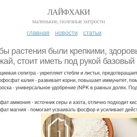
ЛАЙФХАКИ
маленькие, полезные хитрости
главная
новости
статьи
бы растения были крепкими, здоров
жай, стоит иметь под рукой базовый
ьциевая селитра - укрепляет стебли и листья, предотвращае
офосфат калия - развивает корни, повышает иммунитет, пом
фоска - универсальное удобрение (NPK в равных долях. Под
ьфат аммония - источник серы и азота, отлично подходит ки
ьфат магния - помогает усваивать фосфор и усиливает дейст