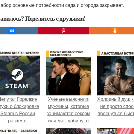
набор основные потребности сада и огорода закрывает.
авилось? Поделитесь с друзьями!
Депутат Горелкин
Учёные выяснили:
Холодный душ -
лухи о блокировке
мужчины, которые
не просто спос
Steam в России
занимаются сексом
проснуться быст
развеял.
или мастурбируют
более 21 раза в