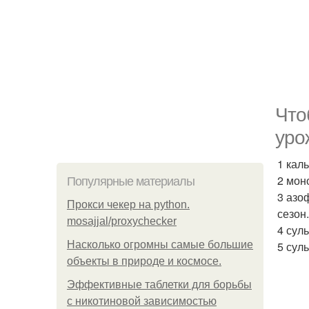
Что
уро
1 кал
2 мон
Популярные материалы
3 азо
Прокси чекер на python.
сезон.
mosajjal/proxychecker
4 сул
Насколько огромны самые большие
5 сул
объекты в природе и космосе.
Эффективные таблетки для борьбы
с никотиновой зависимостью