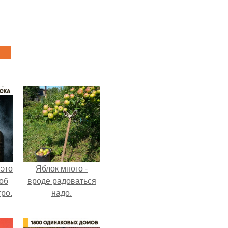
 это
Яблок много -
об
вроде радоваться
ро.
надо.