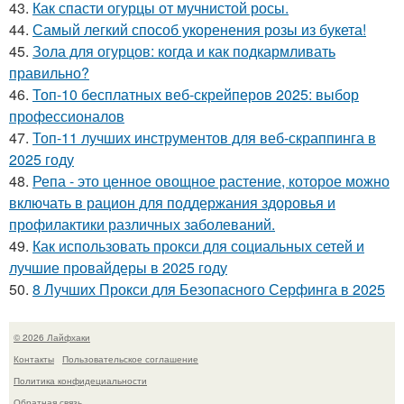
43.
Как спасти огурцы от мучнистой росы.
44.
Самый легкий способ укоренения розы из букета!
45.
Зола для огурцов: когда и как подкармливать
правильно?
46.
Топ-10 бесплатных веб-скрейперов 2025: выбор
профессионалов
47.
Топ-11 лучших инструментов для веб-скраппинга в
2025 году
48.
Репа - это ценное овощное растение, которое можно
включать в рацион для поддержания здоровья и
профилактики различных заболеваний.
49.
Как использовать прокси для социальных сетей и
лучшие провайдеры в 2025 году
50.
8 Лучших Прокси для Безопасного Серфинга в 2025
© 2026 Лайфхаки
Контакты
Пользовательское соглашение
Политика конфидециальности
Обратная связь