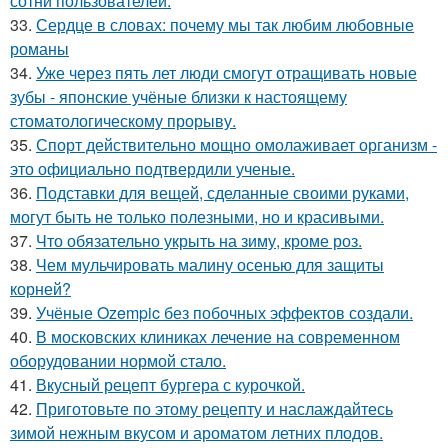
сотни пользователей.
33.
Сердце в словах: почему мы так любим любовные
романы
34.
Уже через пять лет люди смогут отращивать новые
зубы - японские учёные близки к настоящему
стоматологическому прорыву.
35.
Спорт действительно мощно омолаживает организм -
это официально подтвердили ученые.
36.
Подставки для вещей, сделанные своими руками,
могут быть не только полезными, но и красивыми.
37.
Что обязательно укрыть на зиму, кроме роз.
38.
Чем мульчировать малину осенью для защиты
корней?
39.
Учёные Ozempic без побочных эффектов создали.
40.
В московских клиниках лечение на современном
оборудовании нормой стало.
41.
Вкусный рецепт бургера с курочкой.
42.
Приготовьте по этому рецепту и наслаждайтесь
зимой нежным вкусом и ароматом летних плодов.