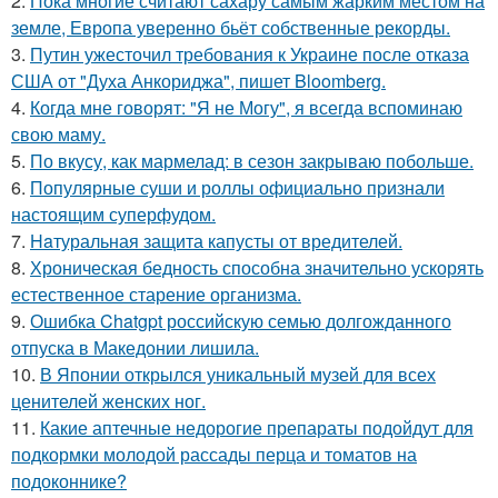
2.
Пока многие считают сахару самым жарким местом на
земле, Европа уверенно бьёт собственные рекорды.
3.
Путин ужесточил требования к Украине после отказа
США от "Духа Анкориджа", пишет Bloomberg.
4.
Когда мне говорят: "Я не Могу", я всегда вспоминаю
свою маму.
5.
По вкусу, как мармелад: в сезон закрываю побольше.
6.
Популярные суши и роллы официально признали
настоящим суперфудом.
7.
Haтуральная защита капусты от вредителей.
8.
Хроническая бедность способна значительно ускорять
естественное старение организма.
9.
Ошибка Chatgpt российскую семью долгожданного
отпуска в Македонии лишила.
10.
В Японии открылся уникальный музей для всех
ценителей женских ног.
11.
Какие аптечные недорогие препараты подойдут для
подкормки молодой рассады перца и томатов на
подоконнике?