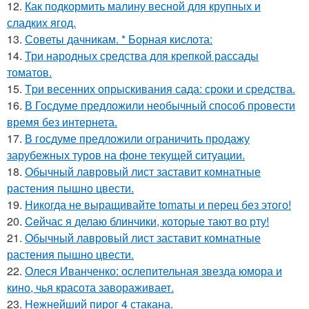
12.
Как подкормить малину весной для крупных и
сладких ягод.
13.
Советы дачникам. * Борная кислота:
14.
Три народных средства для крепкой рассады
томатов.
15.
Tpи весенних опрыскивания сада: сроки и средства.
16.
В Госдуме предложили необычный способ провести
время без интернета.
17.
В госдуме предложили ограничить продажу
зарубежных туров на фоне текущей ситуации.
18.
Обычный лавровый лист заставит комнатные
растения пышно цвести.
19.
Hикогда не выращивайте tomаты и перец без этого!
20.
Ceйчас я делаю блинчики, которые тают во рту!
21.
Oбычный лавровый лист заставит комнатные
растения пышно цвести.
22.
Олеся Иванченко: ослепительная звезда юмора и
кино, чья красота завораживает.
23.
Heжнeйший пирог 4 стакана.