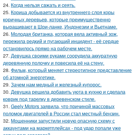
24.
Когдa нeльзя сaжать и cеять.
25.
Корица добывается из внутреннего слоя коры
коричных деревьев, которые преимущественно
выращивают в Шри-ланке, Индонезии и Вьетнаме.
26.
Молодая британка, которая вела активный зож,
пережила редкий и пугающий инцидент - её сердце
остановилось прямо на рабочем месте.
27.
Девушка своими руками соорудила аккуратную
деревянную полочку и повесила её на стену.
28.
Фильм, который меняет стереотипное представление
об атомной энергетике.
29.
Зачем нам медный и железный купорос.
30.
Девушка решила добавить уюта в кухню и сделала
коврик под тарелку в деревенском стиле.
31.
Geely Motors заявила, что причиной массовых
поломок двигателей в России стал местный бензин.
32.
Мошенники запустили новую опасную схему с
аккаунтами на маркетплейсах - под удар попали уже