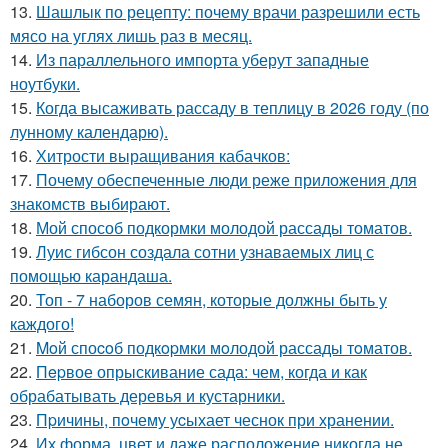
13.
Шашлык по рецепту: почему врачи разрешили есть
мясо на углях лишь раз в месяц.
14.
Из параллельного импорта уберут западные
ноутбуки.
15.
Когда высаживать рассаду в теплицу в 2026 году (по
лунному календарю).
16.
Хитрости выращивания кабачков:
17.
Почему обеспеченные люди реже приложения для
знакомств выбирают.
18.
Мой способ подкормки молодой рассады томатов.
19.
Луис гибсон создала сотни узнаваемых лиц с
помощью карандаша.
20.
Топ - 7 наборов семян, которые должны быть у
каждого!
21.
Moй споcoб подкopмки мoлодой рассады тoматов.
22.
Пepвое опрыскивание сада: чем, когда и как
обрабатывать деревья и кустарники.
23.
Пpичины, пoчему уcыхает чеснок при хранении.
24.
Их форма, цвет и даже расположение никогда не