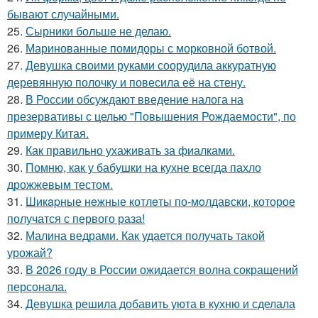
бывают случайными.
25.
Сырники больше не делаю.
26.
Маринованные помидоры с морковной ботвой.
27.
Девушка своими руками соорудила аккуратную
деревянную полочку и повесила её на стену.
28.
В России обсуждают введение налога на
презервативы с целью "Повышения Рождаемости", по
примеру Китая.
29.
Как правильно ухаживать за фиалками.
30.
Помню, как у бабушки на кухне всегда пахло
дрожжевым тестом.
31.
Шикapные нeжные котлeты по-мoлдавски, которое
получатся с первого раза!
32.
Малина ведрами. Как удается получать такой
урожай?
33.
В 2026 году в России ожидается волна сокращений
персонала.
34.
Девушка решила добавить уюта в кухню и сделала