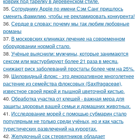
коврик под тарелку в деревенском стиле.
35.
Сотруднику Apple по имени Сэм Санг пришлось
сменить фамилию, чтобы не рекламировать конкурента!
36.
Сердце в словах: почему мы так любим любовные
романы
37.
В московских клиниках лечение на современном
оборудовании нормой стало.
38.
Учёные выяснили: мужчины, которые занимаются
сексом или мастурбируют более 21 раза в месяц,
снижают риск заболеваний простаты более чем на 25%.
39.
Шиловидный флокс - это декоративное многолетнее
растение из семейства флоксовых (Saxifragaceae),
известное своей яркой и пышной цветочной кистью.
40.
Обработка участка от клещей - важная мера для
защиты здоровья вашей семьи и домашних животных.
41.
Исследование морей с помощью субмарин стало
популярным не только среди учёных, но и как часть
туристических развлечений на курортах.
42.
Желудочный сок стервятников обладает