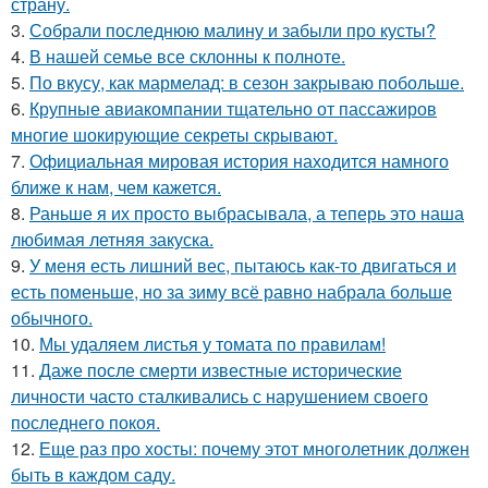
страну.
3.
Собрали последнюю малину и забыли про кусты?
4.
В нашей семье все склонны к полноте.
5.
По вкусу, как мармелад: в сезон закрываю побольше.
6.
Крупные авиакомпании тщательно от пассажиров
многие шокирующие секреты скрывают.
7.
Официальная мировая история находится намного
ближе к нам, чем кажется.
8.
Раньше я их просто выбрасывала, а теперь это наша
любимая летняя закуска.
9.
У меня есть лишний вес, пытаюсь как-то двигаться и
есть поменьше, но за зиму всё равно набрала больше
обычного.
10.
Мы удаляем листья у томата по правилам!
11.
Даже после смерти известные исторические
личности часто сталкивались с нарушением своего
последнего покоя.
12.
Еще раз про хосты: почему этот многолетник должен
быть в каждом саду.