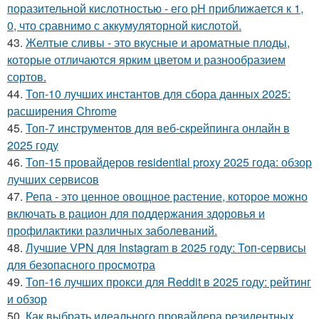
поразительной кислотностью - его pH приближается к 1,
0, что сравнимо с аккумуляторной кислотой.
43.
Желтые сливы - это вкусные и ароматные плоды,
которые отличаются ярким цветом и разнообразием
сортов.
44.
Топ-10 лучших инстантов для сбора данных 2025:
расширения Chrome
45.
Топ-7 инструментов для веб-скрейпинга онлайн в
2025 году
46.
Топ-15 провайдеров residential proxy 2025 года: обзор
лучших сервисов
47.
Репа - это ценное овощное растение, которое можно
включать в рацион для поддержания здоровья и
профилактики различных заболеваний.
48.
Лучшие VPN для Instagram в 2025 году: Топ-сервисы
для безопасного просмотра
49.
Топ-16 лучших прокси для Reddit в 2025 году: рейтинг
и обзор
50.
Как выбрать идеального провайдера резидентных