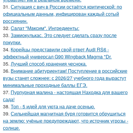
31.
Ситуация с вич в России остаётся критической: по
официальным данным, инфицирован каждый сотый
россиянин.
32.
Caлат "Мaкcим". Ингредиенты:
33.
Замиокулькас. Это следует сделать сразу после
покупки.
34.
Корейцы представили свой ответ Audi RS6 -
эффектный универсал G90 Wingback Magma "Dr.
35.
Лучший способ хранения чеснока.
36.
Внимание абитуриентам! Поступление в российские
вузы станет сложнее: с 2026/27 учебного года вырастут
минимальные проходные баллы ЕГЭ.
37.
Пурпурная малина - настоящая Находка для вашего
сада!
38.
Топ - 5 идей для уюта на даче осенью.
39.
Сильнейшая магнитная буря готовится обрушиться
на землю: учёные предупреждают, что источник угрозы -
солнце.