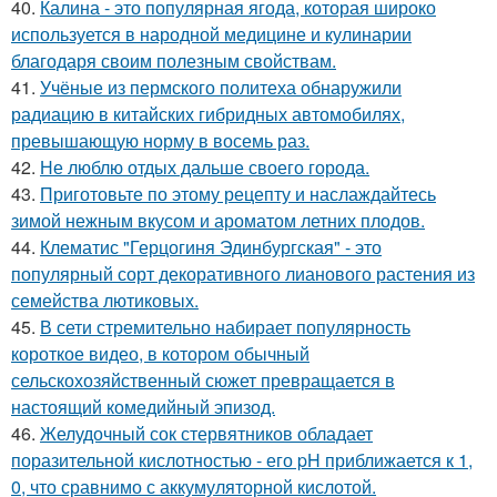
40.
Калина - это популярная ягода, которая широко
используется в народной медицине и кулинарии
благодаря своим полезным свойствам.
41.
Учёные из пермского политеха обнаружили
радиацию в китайских гибридных автомобилях,
превышающую норму в восемь раз.
42.
Не люблю отдых дальше своего города.
43.
Приготовьте по этому рецепту и наслаждайтесь
зимой нежным вкусом и ароматом летних плодов.
44.
Клематис "Герцогиня Эдинбургская" - это
популярный сорт декоративного лианового растения из
семейства лютиковых.
45.
В сети стремительно набирает популярность
короткое видео, в котором обычный
сельскохозяйственный сюжет превращается в
настоящий комедийный эпизод.
46.
Желудочный сок стервятников обладает
поразительной кислотностью - его pH приближается к 1,
0, что сравнимо с аккумуляторной кислотой.