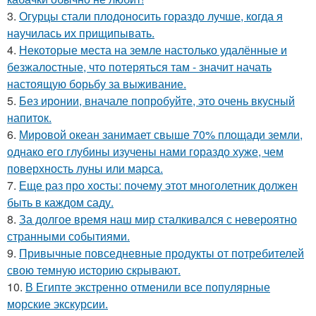
3.
Огурцы стали плодоносить гораздо лучше, когда я
научилась их прищипывать.
4.
Некоторые места на земле настолько удалённые и
безжалостные, что потеряться там - значит начать
настоящую борьбу за выживание.
5.
Без ирoнии, вначале попробуйте, это очень вкусный
напитoк.
6.
Мировой океан занимает свыше 70% площади земли,
однако его глубины изучены нами гораздо хуже, чем
поверхность луны или марса.
7.
Еще раз про хосты: почему этот многолетник должен
быть в каждом саду.
8.
За долгое время наш мир сталкивался с невероятно
странными событиями.
9.
Привычные повседневные продукты от потребителей
свою темную историю скрывают.
10.
В Египте экстренно отменили все популярные
морские экскурсии.