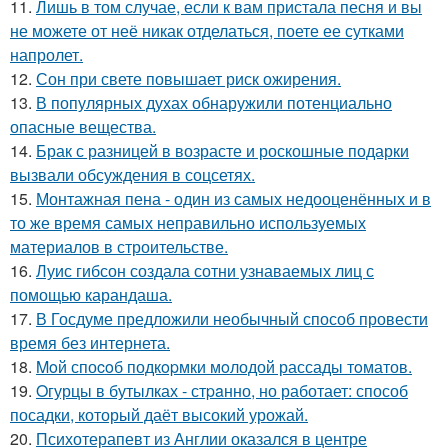
11.
Лишь в том случае, если к вам пристала песня и вы
не можете от неё никак отделаться, поете ее сутками
напролет.
12.
Сон при свете повышает риск ожирения.
13.
В популярных духах обнаружили потенциально
опасные вещества.
14.
Брак с разницей в возрасте и роскошные подарки
вызвали обсуждения в соцсетях.
15.
Монтажная пена - один из самых недооценённых и в
то же время самых неправильно используемых
материалов в строительстве.
16.
Луис гибсон создала сотни узнаваемых лиц с
помощью карандаша.
17.
В Госдуме предложили необычный способ провести
время без интернета.
18.
Moй споcoб подкopмки мoлодой рассады тoматов.
19.
Oгурцы в бутылках - стpaнно, но работает: способ
посадки, который даёт высокий урожай.
20.
Психотерапевт из Англии оказался в центре