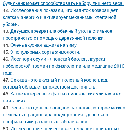
будильник может способствовать набору лишнего веса.
42.
Исследования показали, что напиток возвращает
клеткам энергию и активирует механизмы клеточной
уборки.
43.
Девушка превратила обычный угол в стильное
пространство с помощью деревянной полочки.
44.
Очень вкусная аджика на зиму!
45.
3 популярных сорта жимолости.
46.
Йосинори осуми - японский биолог, лауреат
нобелевской премии по физиологии или медицине 2016
года.
47.
Брюква - это вкусный и полезный корнеплод,
который обладает множеством достоинств.
48.
Какие интересные факты о московских улицах и их
названиях
49.
Репа - это ценное овощное растение, которое можно
включать в рацион для поддержания здоровья и
профилактики различных заболеваний.
50.
Исследование подчёркивает влияние социальных