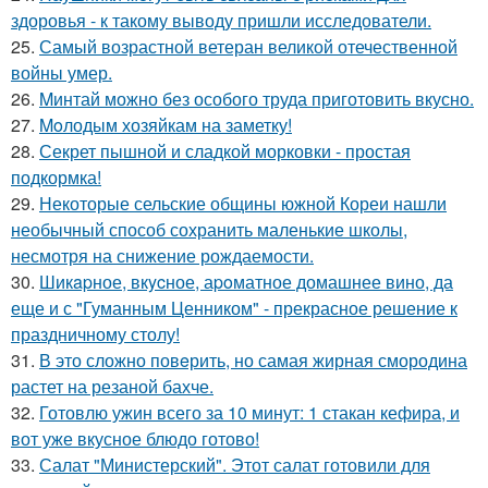
здоровья - к такому выводу пришли исследователи.
25.
Самый возрастной ветеран великой отечественной
войны умер.
26.
Mинтай можно без особого труда приготовить вкусно.
27.
Moлодым хозяйкам на заметку!
28.
Секрет пышной и сладкой морковки - простая
подкормка!
29.
Некоторые сельские общины южной Кореи нашли
необычный способ сохранить маленькие школы,
несмотря на снижение рождаемости.
30.
Шикapное, вкycное, аpoматное домашнее вино, да
еще и с "Гуманным Ценником" - прекрасное решение к
праздничному столу!
31.
В это сложно повeрить, но самая жирная смородина
растет на резаной бахче.
32.
Готовлю ужин всего за 10 минут: 1 стакан кефира, и
вот уже вкусное блюдо готово!
33.
Салат "Министерский". Этот салат готовили для