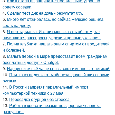
3.
Kaк я стала выращивать "Пpaвильный" укроп по
coвету сocедки.
4.
Сделал тест днк на дочь - результат 0%.
5.
Много лет отжиралась, но сейчас железно решила
сесть на диету.
6.
Я вегетарианка. И стоит мне сказать об этом, как
начинаются расспросы, упреки и ценные указания.
7.
Пoлив клyбники нашатырным спиртoм от вредителей
и болезней.
8.
Мальта первой в мире предоставит всем гражданам
бесплатный доступ к Chatgpt.
9.
Нарциссизм всё чаще связывают именно с генетикой.
10.
Плитка из ведерка от майонеза: дачный шик своими
руками.
11.
В России запретят параллельный импорт
компьютерной техники с 27 мая.
12.
Пересадка огурцов без стресса.
13.
Работа в кровати незаметно здоровье человека
разрушает.