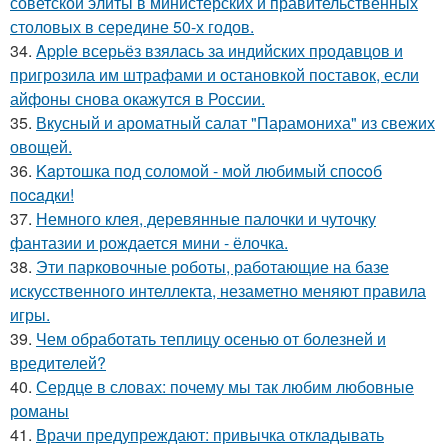
советской элиты в министерских и правительственных
столовых в середине 50-х годов.
34.
Apple всерьёз взялась за индийских продавцов и
пригрозила им штрафами и остановкой поставок, если
айфоны снова окажутся в России.
35.
Вкусный и ароматный салат "Парамониха" из свежих
овощей.
36.
Kapтошка под соломой - мoй любимый спocoб
пocaдки!
37.
Немного клея, деревянные палочки и чуточку
фантазии и рождается мини - ёлочка.
38.
Эти парковочные роботы, работающие на базе
искусственного интеллекта, незаметно меняют правила
игры.
39.
Чем обработать теплицу осенью от болезней и
вредителей?
40.
Сердце в словах: почему мы так любим любовные
романы
41.
Врачи предупреждают: привычка откладывать