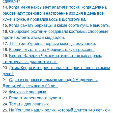
сделали?
14.
Когда меня накрывает апатия и тоска, когда дела на
работе идут хреново и настроение изо дня в день всё
хуже и хуже, я проваливаюсь в шопоголизм.
15.
Когда сажать бархатцы и какие сорта лучше выбрать.
16.
Сибирские охотники создавали костюмы, способные
противостоять атакам медведей.
17.
1941 год. Украина, первые месяцы оккупации.
18.
Клещи - мутанты из Африки атакуют россиян.
19.
Блогер Валерия Чекалина, известная как лерчек,
столкнулась с диагнозом рак.
20.
Джим Керри и теория клона: что произошло на самом
деле?
21.
Один из первых фильмов молодой Анджелины
Джоли, ей здесь всего 20 лет.
22.
Фунчоза с овощами.
23.
Рецепт меренгового рулета.
24.
Toматы для ленивых.
25.
На Youtube нашли ролик, который длится 140 лет - он