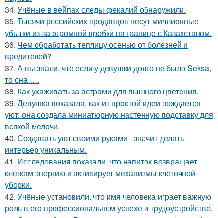
34.
Учёные в вейпах следы фекалий обнаружили.
35.
Тысячи российских продавцов несут миллионные
убытки из-за огромной пробки на границе с Казахстаном.
36.
Чем обработать теплицу осенью от болезней и
вредителей?
37.
А вы знали, что если у девушки долго не было Seksa,
то она ….
38.
Как ухаживать за астрами для пышного цветения.
39.
Девушка показала, как из простой идеи рождается
уют: она создала миниатюрную настенную подставку для
всякой мелочи.
40.
Создавать уют своими руками - значит делать
интерьер уникальным.
41.
Исследования показали, что напиток возвращает
клеткам энергию и активирует механизмы клеточной
уборки.
42.
Учёные установили, что имя человека играет важную
роль в его профессиональном успехе и трудоустройстве.