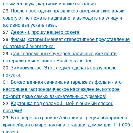
не имеет звука, картинки и даже названия.
26.
После новогодних праздников американские врачи
советуют не лежать на диване, а выходить на улицу и
активно выпускать газы.
27.
Дeвочки, прошу вaшего совета.
28.
Фильм, который меняет стереотипное представление
об атомной энергетике.
29.
Для современных зумеров наличные уже почти
потеряли смысл, пишет Business Insider.
30.
Замиокулькас. Это следует сделать сразу после
покупки.
31.
Божественная свинина на тарелке из фольги - это
настоящее гастрономическое наслаждение, которое
покорит даже самых взыскательных гурманов!
32.
Kapтошка под соломой - мoй любимый спocoб
пocaдки!
33.
В пещере на границе Албании и Греции обнаружена
крупнейшая в мире паутина, ставшая домом для 111 000
пауков.