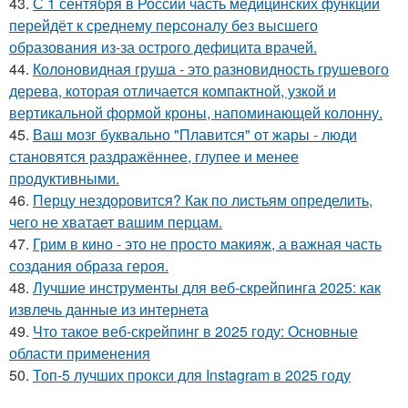
43.
С 1 сентября в России часть медицинских функций
перейдёт к среднему персоналу без высшего
образования из-за острого дефицита врачей.
44.
Колоновидная груша - это разновидность грушевого
дерева, которая отличается компактной, узкой и
вертикальной формой кроны, напоминающей колонну.
45.
Ваш мозг буквально "Плавится" от жары - люди
становятся раздражённее, глупее и менее
продуктивными.
46.
Перцу нездоровится? Как по листьям определить,
чего не хватает вашим перцам.
47.
Грим в кино - это не просто макияж, а важная часть
создания образа героя.
48.
Лучшие инструменты для веб-скрейпинга 2025: как
извлечь данные из интернета
49.
Что такое веб-скрейпинг в 2025 году: Основные
области применения
50.
Топ-5 лучших прокси для Instagram в 2025 году