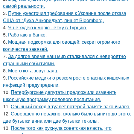
самой реальности.
3.
Путин ужесточил требования к Украине после отказа
США от "Духа Анкориджа", пишет Bloomberg.
4.
Я не худею к морю - езжу в Турцию.
5.
Работаю в банке.
6.
Мощная подкормка для овощей: секрет огромного
количества завязей.
7.
За долгое время наш мир сталкивался с невероятно
странными событиями.
8.
Моего кота зовут заяц.
9.
Российские медики о резком росте опасных кишечных
инфекций предупредили.
10.
Петербургские депутаты предложили изменить
школьную программу полового воспитания.
11.
Обычный поход в туалет потерей памяти закончился.
12.
Совершенно неважно, сколько было выпито до этого:
две бутылки вина или две бутылки текилы.
13.
После того как рухнула советская власть, что