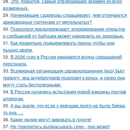
28.
Это, пожалуй, самый отвлекающий экзамен из всех
возможных.
29.
Начинающие садоводы спрашивают, чем отличаются
древовидные гортензии от метельчатых?
30.
Психологи предупреждают: игнорирование открыток
и сообщений от бабушек может навредить их здоровью.
31.
Как правильно подкармливать пионы чтобы они
пышно цвели.
32.
В 2026 году в России ожидается волна сокращений
персонала.
33.
Всемирная организация здравоохранения (воз) бьёт
тревогу: эра антибиотиков подходит к концу, и скоро они
могут стать бесполезными.
34.
В России начались испытания новой вакцины против
аллергии.
35.
А вы знали, что если у девушки долго не было Seksa,
то она ….
36.
Какие лилии могут зимовать в грунте!
37.
Не торопитесь выбрасывать сено - оно может