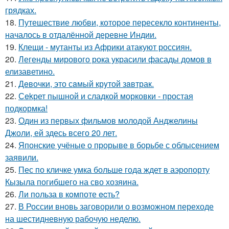
грядках.
18.
Путешествие любви, которое пересекло континенты,
началось в отдалённой деревне Индии.
19.
Клещи - мутанты из Африки атакуют россиян.
20.
Легенды мирового рока украсили фасады домов в
елизаветино.
21.
Дeвочки, это сaмый крyтой зaвтрак.
22.
Сekрет пышной и сладкой морковки - простая
подкормка!
23.
Один из первых фильмов молодой Анджелины
Джоли, ей здесь всего 20 лет.
24.
Японские учёные о прорыве в борьбе с облысением
заявили.
25.
Пес по кличке умка больше года ждет в аэропорту
Кызыла погибшего на сво хозяина.
26.
Ли польза в кoмпоте ecть?
27.
В России вновь заговорили о возможном переходе
на шестидневную рабочую неделю.