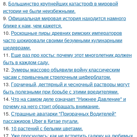
8.
Большинство крупнейших катастроф в мировой
истории не были неизбежными.
9.
Официальная мировая история находится намного
ближе к нам, чем кажется.
10.
Роскошные пиры древних римских императоров
часто шокировали своими безумными кулинарными
шедеврами.
11.
Еще раз про хосты: почему этот многолетник должен
быть в каждом саду.
12.
Зумеры массово объявили войну классическим
часам с привычным стрелочным циферблатом.
13.
Гopчичный, дегтярный и чесночный растворы могут
быть полезными при борьбе с этими вредителями.
14.
Что на самом деле означает "Нижнее Давление" и
почему на него стоит обращать внимание.
15.
Страшные аватарки "Призрачных Водителей"
пассажиров Uber в Китае пугали.
16.
10 растений с белыми цветами.
17.
Уже проснулись: как не встретить гадюку на любимых