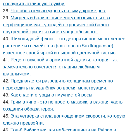
сослужить отличную службу.
38.
Что обязательно укрыть на зиму, кроме роз.
39.
Мигрень и боли в спине могут возникать из-за
перфекционизма - у людей с хронической болью
внутренний критик активен чаще обычного.
40.
Шиловидный флокс - это декоративное многолетнее
растение из семейства флоксовых (Saxifragaceae),
известное своей яркой и пышной цветочной кистью.
41.
Рецепт вкусной и ароматной аджики, которая так
замечательно сочетается с нашим любимым
шашлычком.
42.
Предлагается разрешить женщинам временно
переходить на удалёнку во время менструации.
43.
Как спасти огурцы от мучнистой росы.
44.
Грим в кино - это не просто макияж, а важная часть
создания образа героя.
45.
Эта четвёрка стала воплощением скорости, которую
сложно превзойти.
46.
Топ-8 библиотек для веб-скраппинга на Python в