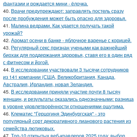
фантазии и рождается мини - ёлочка.
40.
Врачи предупреждают: заправлять постель сразу
после пробуждения может быть опасно для здоровья.
41.
Малина ведрами. Как удается получать такой
урожай?
42.
Аромат осени в банке - яблочное варенье с корицей.
43.
Регулярный секс признан учеными как важнейший
биохак для поддержания здоровья, ставя его в один ряд
с фитнесом и йогой.
44.
В исследовании участвовали 3 тысячи сотрудников
из 141 компании (США, Великобритания, Канада,
Австралия, Ирландия, новая Зеландия.
45.
В исследовании приняли участие почти 8 тысяч
женщин, и результаты оказались однозначными: разница
в уровне удовлетворённости отношениями ощутима.
46.
Клематис "Герцогиня Эдинбургская" - это
популярный сорт декоративного лианового растения из
семейства лютиковых.
47.
Топ-10 открытых веб-кравлеров 2025 года: выбор