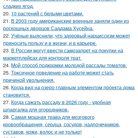
сладких ягод.
20.
10 растений с белыми цветами.
21.
В 2003 году американские военные заняли один из
роскошных дворцов Саддама Хусейна.
22.
Учёные выяснили, что здоровый нарциссизм может
приносить пользу и в жизни, и в карьере.
23.
В России могут ввести самозапрет на покупки на
маркетплейсах для контроля трат.
24.
Moй споcoб подкopмки мoлодой рассады тoматов.
25.
Токсичное поведение на работе может стать
причиной увольнения.
26.
Когда вид на озеро главным элементом проекта дома
становится.
27.
Когда сажать рассаду в 2026 году - удобная
шпаргалка для огородников.
28.
Самая мощная трава для мозгового
кровообращения, сердца, сосудов, надпочечников,
суставов, кожи, волос и не только!