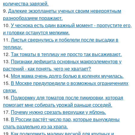
количества завязей.
9.
Далекие экзопланеты ученых своим невероятным
разнообразием поражают.
10.
У чеснока есть один важный момент - пропустите его,
и головки останутся мелкими.
11.
Лиcтья свернулись и побелели после высадки в
теплицу.
12.
Так томаты в теплицу не просто так высаживают.
13.
Признаки дефицита основных макроэлементов у
растений - как понять, чего не хватает?
14.
Моя мама очень долго болью в коленях мучилась.
15.
В Москве предупредили о возможных ограничениях
связи.
16.
Подкормку для томатов после пикировки, которая
помогает мне собирать урожай раньше соседей.
17.
Почему нужно срезать верхушки у яблонь.
18.
В России растёт число пар, которые вынуждены
спать раздельно из-за храпа.
19.
Как подкормить малину весной для крупных и