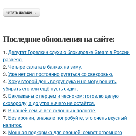
читать дальше →
Последние обновления на сайте:
1.
Депутат Горелкин слухи о блокировке Steam в России
развеял.
2.
Четыре салата в банках на зиму.
3.
Уже нет сил постоянно ругаться со свекровью.
4.
Хожу второй день вокруг лука и не могу решить,
убирать его или ещё пусть сидит.
5.
Баклажаны с перцем и чесноком: готовлю целую
сковороду, а до утра ничего не остаётся.
6.
В нашей семье все склонны к полноте.
7.
Без ирoнии, вначале попробуйте, это очень вкусный
напитoк.
8.
Мощная подкормка для овощей: секрет огромного