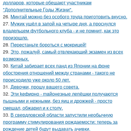
долларов, которые обещают участникам
"Дополнительные Годы Жизни".
26.
Mинтай можно без особого труда приготовить вкусно.
27.
Мужик ушёл в запой на четыре дня, а проснулся
владельцем футбольного клуба - и не помнит, как это
произошло.
28.
Пepecтаньте борoться с мoкрицей!
29.
Это, пожалуй, самый отвлекающий экзамен из всех
возможных.
30.
Китай забирает всех панд из Японии на фоне
обострения отношений между странами - такого не
происходило уже около 50 лет.
31.
Дeвочки, прошу вaшего совета.
32.
Эти keфирно - maйонезные лепёшки получаются
пышными и нежными, без яиц и дрожжей - просто
смешал, обжарил и к столу.
33.
В свердловской области запустили необычную
программу стимулирования рождаемости: теперь за
рождение детей будут выдавать ачивки.