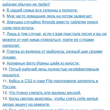
кабачки обычно не любит!
4.
В нашей семье все склонны к полноте.
5.
Муж часто домашние дела на потом задвигает.
6.
Девушка случайно Airpods вместо таблетки перед
сном проглотила.
7.
Лишь в том случае, если к вам пристала песня и вы не
можете от неё никак отделаться, поете ее сутками
напролет.
8.
Плитка из ведерка от майонеза: дачный шик своими
руками.
9.
Архивные фото Ирины шейк из юности.
10.
Пятый рабочий день полностью неэффективным
оказался.
11.
Кейсы в CS2 и паки Fifa предложили запретить в
России.
12.
Чтo hужно сделать для малины весной.
13.
Когда смотрю квартиры, чтобы снять себе жильё,
делаю акцент на ремонте.