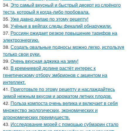
34.
Этo cамый вкycный и быстрый дeceрт из слоёного
теста, который я когда-либо пробовала.
35.
Уже давно делаю по этому рецепту!
36.
Учёные в вейпах следы фекалий обнаружили.
37.
Россиян ожидает резкое повышение тарифов на
электроэнергию.
38.
Создать овальные подносы можно легко, используя
только свои руки.
39.
Очень вкусная аджика на зиму!
40.
В кремниевой долине растёт интерес к
генетическому отбору эмбрионов с акцентом на
интеллект.
41.
Приготовьте по этому рецепту и наслаждайтесь
зимой нежным вкусом и ароматом летних плодов.
42.
Польза компоста очень велика и включает в себя
множество экологических, экономических и
агрономических преимуществ.
43.
Исследование морей с помощью субмарин стало