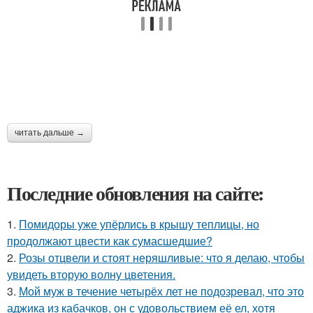
читать дальше →
Последние обновления на сайте:
1.
Помидоры уже упёрлись в крышу теплицы, но
продолжают цвести как сумасшедшие?
2.
Розы отцвели и стоят неряшливые: что я делаю, чтобы
увидеть вторую волну цветения.
3.
Мой муж в течение четырёх лет не подозревал, что это
аджика из кабачков, он с удовольствием её ел, хотя