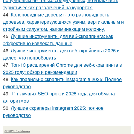
популярным не только среди учёных, но и как часть
туристических развлечений на курортах.
44.
Колоновидные деревья - это разновидность
деревьев, характеризующихся узким, вертикальным и
стройным силуэтом, напоминающим колонну.
45.
Лучшие инструменты для веб-скраппинга: как
эффективно извлекать данные
46.
Лучшие инструменты для веб-скрейпинга 2025 и
далее: что попробовать
47.
Топ-13 расширений Chrome для веб-скраппинга в
2025 году: обзор и рекомендации
48.
Как правильно скрапить Instagram в 2025: Полное
руководство
49.
11+ лучших SEO-прокси 2025 года для обмана
алгоритмов
50.
Лучшие скраперы Instagram 2025: полное
руководство
© 2026 Лайфхаки