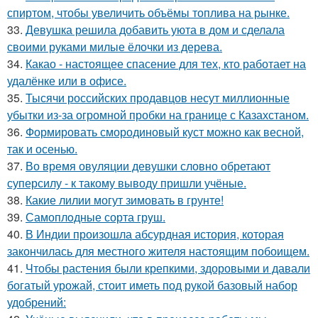
спиртом, чтобы увеличить объёмы топлива на рынке.
33.
Девушка решила добавить уюта в дом и сделала
своими руками милые ёлочки из дерева.
34.
Какао - настоящее спасение для тех, кто работает на
удалёнке или в офисе.
35.
Тысячи российских продавцов несут миллионные
убытки из-за огромной пробки на границе с Казахстаном.
36.
Формировать смородиновый куст можно как весной,
так и осенью.
37.
Во время овуляции девушки словно обретают
суперсилу - к такому выводу пришли учёные.
38.
Какие лилии могут зимовать в грунте!
39.
Самоплoдные сорта грyш.
40.
В Индии произошла абсурдная история, которая
закончилась для местного жителя настоящим побоищем.
41.
Чтобы растения были крепкими, здоровыми и давали
богатый урожай, стоит иметь под рукой базовый набор
удобрений: