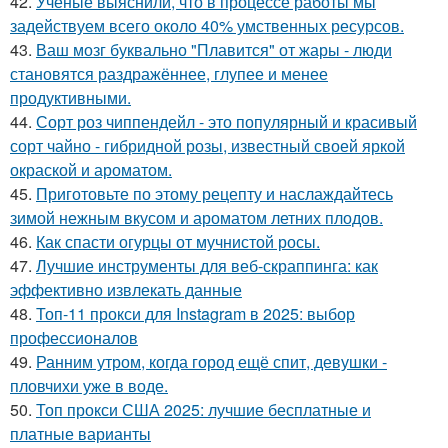
42.
Учёные выяснили, что в процессе работы мы
задействуем всего около 40% умственных ресурсов.
43.
Ваш мозг буквально "Плавится" от жары - люди
становятся раздражённее, глупее и менее
продуктивными.
44.
Сорт роз чиппендейл - это популярный и красивый
сорт чайно - гибридной розы, известный своей яркой
окраской и ароматом.
45.
Приготовьте по этому рецепту и наслаждайтесь
зимой нежным вкусом и ароматом летних плодов.
46.
Как спасти огурцы от мучнистой росы.
47.
Лучшие инструменты для веб-скраппинга: как
эффективно извлекать данные
48.
Топ-11 прокси для Instagram в 2025: выбор
профессионалов
49.
Ранним утром, когда город ещё спит, девушки -
пловчихи уже в воде.
50.
Топ прокси США 2025: лучшие бесплатные и
платные варианты