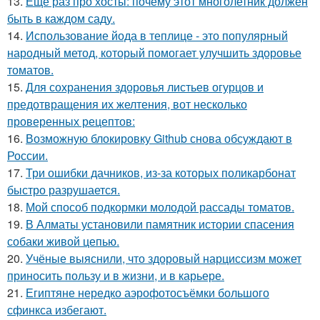
13.
Еще раз про хосты: почему этот многолетник должен
быть в каждом саду.
14.
Использование йода в теплице - это популярный
народный метод, который помогает улучшить здоровье
томатов.
15.
Для сохранения здоровья листьев огурцов и
предотвращения их желтения, вот несколько
проверенных рецептов:
16.
Возможную блокировку Github снова обсуждают в
России.
17.
Три ошибки дачников, из-за которых поликарбонат
быстро разрушается.
18.
Мой способ подкормки молодой рассады томатов.
19.
В Алматы установили памятник истории спасения
собаки живой цепью.
20.
Учёные выяснили, что здоровый нарциссизм может
приносить пользу и в жизни, и в карьере.
21.
Египтяне нередко аэрофотосъёмки большого
сфинкса избегают.