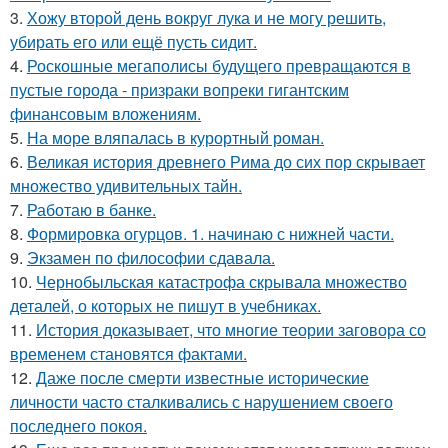
3.
Хожу второй день вокруг лука и не могу решить,
убирать его или ещё пусть сидит.
4.
Роскошные мегаполисы будущего превращаются в
пустые города - призраки вопреки гигантским
финансовым вложениям.
5.
На море вляпалась в курортный роман.
6.
Великая история древнего Рима до сих пор скрывает
множество удивительных тайн.
7.
Работаю в банке.
8.
Формировка огурцов. 1. начинаю с нижней части.
9.
Экзамен по философии сдавала.
10.
Чернобыльская катастрофа скрывала множество
деталей, о которых не пишут в учебниках.
11.
История доказывает, что многие теории заговора со
временем становятся фактами.
12.
Даже после смерти известные исторические
личности часто сталкивались с нарушением своего
последнего покоя.