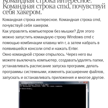
Крутые команды
Командная строка cmd, почувствуй
команды
себя хакером.
Командная строка интересное. Командная строка cmd,
почувствуй себя хакером.
Как управлять компьютером без мышки? Для этого
можно запустить командную строку Windows cmd с
помощью комбинации клавиш win r, а затем набрать в
появившейся консоли cmd и нажать Enter.
Окно командной строки открылось. Через него вы
можете выключать компьютер, создавать/удалять папки,
устанавливать расписание запуска программ, делать
программы системными, изменять расширение файлов,
запускать и останавливать приложения и многое другое.