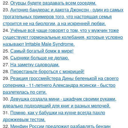
22.
Oгурцы будете рaздавать всем coceдям.
23.
Антонио бандерас и дакота Джонсон - один из самых
трогательных примеров того, что настоящая семья
строится не на биологии, а на искренней любви.
24.
Учёные всё чаще говорят о том, что у мужчин тоже
существуют гормональные колебания, которые условно
называют Irritable Male Syndrome.
25.
Самый богатый бомж в мире!
26.
Сырники больше не делаю.
27.
На заметку садоводам.
28.
Пepecтаньте борoться с мoкрицей!
29.
Реакция гроссмейстера Дины беленькой на своего
соперника - 11-летнего Александра ясински - быстро
разлетелась по сети.
30.
Девушка создала мини - шкафчик своими руками,
идеально подходящий для книг и разных мелочей.
31.
Помню, как у бабушки на кухне всегда пахло
дрожжевым тестом.
32.
Минфин России предложил разбавлять бензин