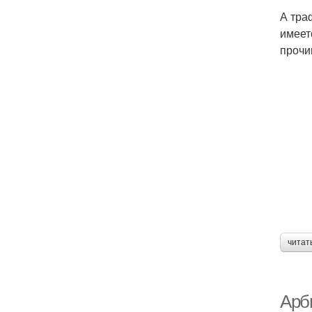
А тра
имеет
прочи
читат
Арби