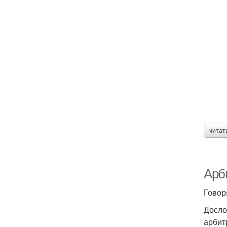
читат
Арб
Говор
Досло
арбит