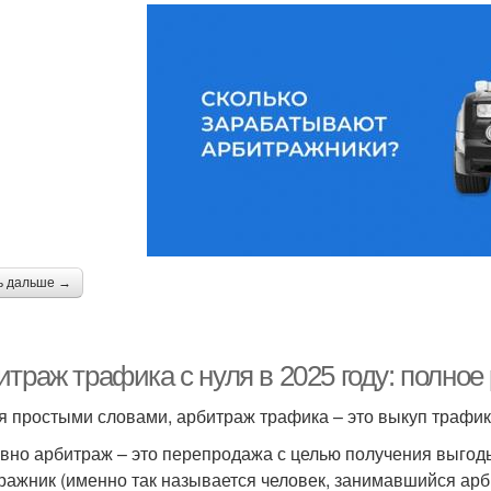
ь дальше →
итраж трафика с нуля в 2025 году: полно
я простыми словами, арбитраж трафика – это выкуп трафи
вно арбитраж – это перепродажа с целью получения выгоды
ражник (именно так называется человек, занимавшийся ар