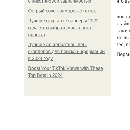
что в
с никотиновой зависимостью
Острый соус к заморозке готов.
вон т
Лучшие открытые парсеры 2022
стайк
года: что выбрать для своего
Так и
проекта
же вы
гео, 
Лучшие альтернативы веб-
скапперов для поиска информации
Первы
в 2024 году
Boost Your TikTok Views with These
Top Bots in 2024