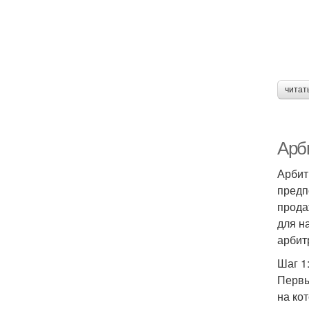
читат
Арб
Арбит
предп
прода
для н
арбит
Шаг 1
Первы
на ко