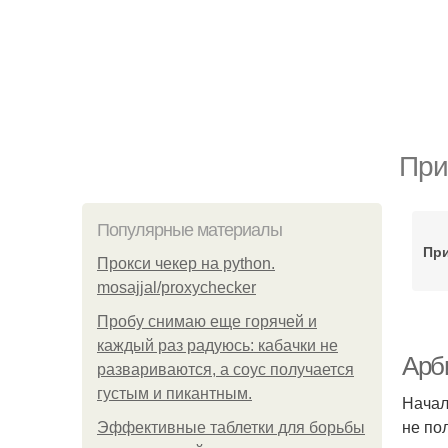
При
Популярные материалы
Пр
Прокси чекер на python.
mosajjal/proxychecker
Пробу снимаю еще горячей и
каждый раз радуюсь: кабачки не
Арб
развариваются, а соус получается
густым и пикантным.
Начал
не по
Эффективные таблетки для борьбы