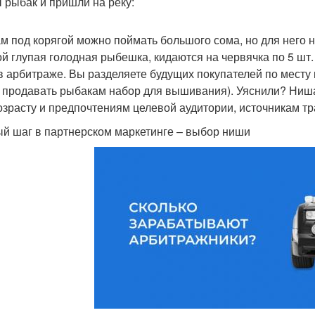
ы рыбак и пришли на реку:
ам под корягой можно поймать большого сома, но для него 
ой глупая голодная рыбешка, кидаются на червячка по 5 шт.
 в арбитраже. Вы разделяете будущих покупателей по месту 
 продавать рыбакам набор для вышивания). Уяснили? Ниша 
возрасту и предпочтениям целевой аудитории, источникам т
й шаг в партнерском маркетинге – выбор ниши