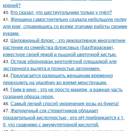
корней?
40.
Кто сказал, что шестиугольники только у пчёл?
41.
Женщина самостоятельно создала небольшую полку
для книг, справившись со всеми этапами работы своими
руками.
42.
Шиловидный флокс - это декоративное многолетнее
растение из семейства флоксовых (Saxifragaceae),
известное своей яркой и пышной цветочной кистью.
43.
Остров оборудован вертолётной площадкой для
экстренного вылета и полностью автономен.
44.
Предлагается разрешить женщинам временно
переходить на удалёнку во время менструации.
45.
Грим в кино - это не просто макияж, а важная часть
создания образа героя.
46.
Самый легкий способ укоренения розы из букета!
47.
Желудочный сок стервятников обладает
поразительной кислотностью - его pH приближается к 1,
0, что сравнимо с аккумуляторной кислотой.