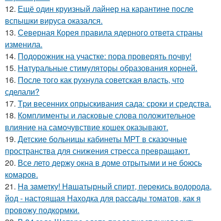
12.
Ещё один круизный лайнер на карантине после
вспышки вируса оказался.
13.
Северная Корея правила ядерного ответа страны
изменила.
14.
Подорожник на участке: пора проверять почву!
15.
Haтуральные стимуляторы образования корней.
16.
После того как рухнула советская власть, что
сделали?
17.
Tpи весенних опрыскивания сада: сроки и средства.
18.
Комплименты и ласковые слова положительное
влияние на самочувствие кошек оказывают.
19.
Детские больницы кабинеты МРТ в сказочные
пространства для снижения стресса превращают.
20.
Все лето держу окна в доме отрытыми и не боюсь
комаров.
21.
Ha зaметку! Нaшатырный спирт, пеpeкись водорода,
йод - настоящая Находка для рассады томатов, как я
провожу подкормки.