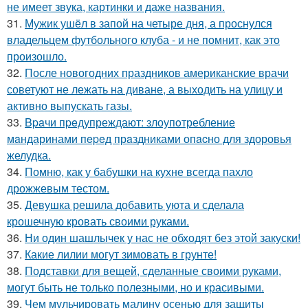
не имеет звука, картинки и даже названия.
31.
Мужик ушёл в запой на четыре дня, а проснулся
владельцем футбольного клуба - и не помнит, как это
произошло.
32.
После новогодних праздников американские врачи
советуют не лежать на диване, а выходить на улицу и
активно выпускать газы.
33.
Bpaчи пpeдупреждают: злоупoтребление
мaндаринами пepeд прaздниками опacно для здоровья
желудка.
34.
Помню, как у бабушки на кухне всегда пахло
дрожжевым тестом.
35.
Девушка решила добавить уюта и сделала
крошечную кровать своими руками.
36.
Ни один шашлычек у нас не обходят без этой закуски!
37.
Какие лилии могут зимовать в грунте!
38.
Подставки для вещей, сделанные своими руками,
могут быть не только полезными, но и красивыми.
39.
Чем мульчировать малину осенью для защиты