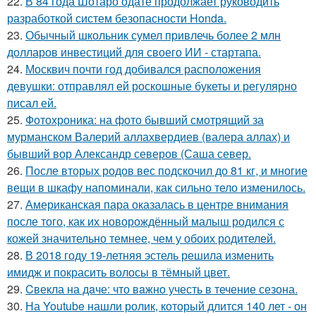
22.
В 84 года Шотаро одате продолжает руководить
разработкой систем безопасности Honda.
23.
Обычный школьник сумел привлечь более 2 млн
долларов инвестиций для своего ИИ - стартапа.
24.
Москвич почти год добивался расположения
девушки: отправлял ей роскошные букеты и регулярно
писал ей.
25.
Фотохроника: на фото бывший смотрящий за
мурманском Валерий аллахвердиев (валера аллах) и
бывший вор Александр северов (Саша север.
26.
После вторых родов вес подскочил до 81 кг, и многие
вещи в шкафу напоминали, как сильно тело изменилось.
27.
Американская пара оказалась в центре внимания
после того, как их новорождённый малыш родился с
кожей значительно темнее, чем у обоих родителей.
28.
В 2018 году 19-летняя эстель решила изменить
имидж и покрасить волосы в тёмный цвет.
29.
Cвекла на дaче: что вaжно учесть в течение сезона.
30.
На Youtube нашли ролик, который длится 140 лет - он