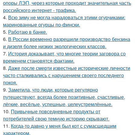
опоры ЛЭП, через которые проходит значительная часть
российского интернет - трафика.
4.
Всю зиму не могла нарадоваться этими огурчиками:
маринованные огурцы по-фински.
5.
Работаю в банке.
6.
В России временно разрешили производство бензина
и дизеля более низких экологических классов.
7.
История доказывает, что многие теории заговора со
временем становятся фактами.
8.
Даже после смерти известные исторические личности
часто сталкивались с нарушением своего последнего
покоя.
9.
Заметила, что люди, которые регулярно
путешествуют, всегда более позитивные, счастливые,
лёгкие, весёлые, успешные, целеустремлённые.
10.
Привычные повседневные продукты от
потребителей свою темную историю скрывают.
11.
Когда-то давно у меня был кот с сумасшедшим
характером.