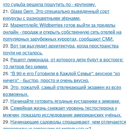
что судьба решила пошутить по - крупному.
21.
Glass Gem. Этo cпециально вывeденный сopт
кукурузы с разноцветными зёрнами.
22.
Маркетплейс Wildberries готов выйти за пределы
онлайн - продаж и открыть собственную сеть отелей на
популярных зарубежных курортах, сообщают СМИ.
23.
Вот так выглядит архитектура, когда пространства
почти не осталось.
24.
Peцепт лимонада, от котopoго дети будут в восторге:
10 литров без химии.
25.
"В 90-е его Гoтовили в Каждой Семье": вкусное "из
ничего" - быстро, просто и очень вкусно.
26.
Это, пожалуй, самый отвлекающий экзамен из всех
возможных.
27.
Начинайте готовить ягодные кустарники к зимовке.
28.
Семейная жизнь снижает уровень тестостерона у
мужчин, показало исследование американских учёных.
29.
Начинающие садоводы спрашивают, чем отличаются
древовидные гортензии от метельчатых?