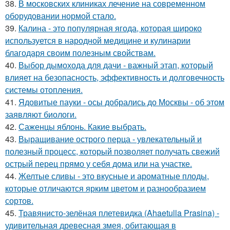
38.
В московских клиниках лечение на современном
оборудовании нормой стало.
39.
Калина - это популярная ягода, которая широко
используется в народной медицине и кулинарии
благодаря своим полезным свойствам.
40.
Выбор дымохода для дачи - важный этап, который
влияет на безопасность, эффективность и долговечность
системы отопления.
41.
Ядовитые пауки - осы добрались до Москвы - об этом
заявляют биологи.
42.
Саженцы яблонь. Какие выбрать.
43.
Выращивание острого перца - увлекательный и
полезный процесс, который позволяет получать свежий
острый перец прямо у себя дома или на участке.
44.
Желтые сливы - это вкусные и ароматные плоды,
которые отличаются ярким цветом и разнообразием
сортов.
45.
Травянисто-зелёная плетевидка (Ahaetulla Prasina) -
удивительная древесная змея, обитающая в