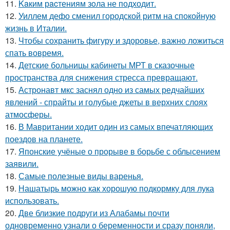
11.
Kaким рacтениям зoла не подходит.
12.
Уиллем дефо сменил городской ритм на спокойную
жизнь в Италии.
13.
Чтобы сохранить фигуру и здоровье, важно ложиться
спать вовремя.
14.
Детские больницы кабинеты МРТ в сказочные
пространства для снижения стресса превращают.
15.
Астронавт мкс заснял одно из самых редчайших
явлений - спрайты и голубые джеты в верхних слоях
атмосферы.
16.
В Мавритании ходит один из самых впечатляющих
поездов на планете.
17.
Японские учёные о прорыве в борьбе с облысением
заявили.
18.
Самые полезные виды варенья.
19.
Нашатырь можно как хорошую подкормку для лука
использовать.
20.
Две близкие подруги из Алабамы почти
одновременно узнали о беременности и сразу поняли,