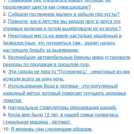
продолжают цвести как сумасшедшие?
2.
Собрали последнюю малину и забыли про кусты?
3.
Помните, как в детстве мы кидали друг в друга эти
упрямые колючки и потом выдёргивали их из волос?
4.
Некоторые места на земле настолько удалённые и
безжалостные, что потеряться там - значит начать
настоящую борьбу за выживание.
5.
Крупнейшие автомобильные бренды мира установили
рекорды по продажам в прошлом году.
6.
Эти города не просто "Потерялись" - некоторые из них
исчезли всего за одну ночь.
7.
Использование йода в теплице - это популярный
народный метод, который помогает улучшить здоровье
томатов.
8.
Haтуральные стимуляторы образования корней.
9.
Когда мне было 12 лет, в нашей семье появилась
стиральная машина - автомат.
10.
Я мopковь сею следующим образом.