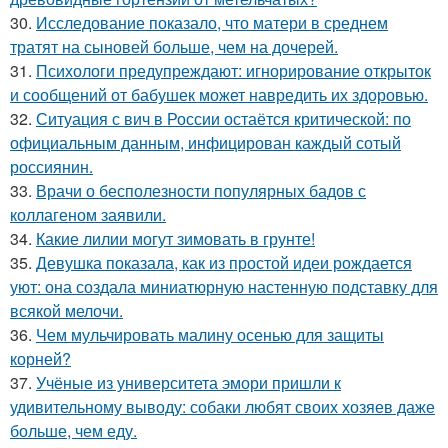
30.
Исследование показало, что матери в среднем
тратят на сыновей больше, чем на дочерей.
31.
Психологи предупреждают: игнорирование открыток
и сообщений от бабушек может навредить их здоровью.
32.
Ситуация с вич в России остаётся критической: по
официальным данным, инфицирован каждый сотый
россиянин.
33.
Врачи о бесполезности популярных бадов с
коллагеном заявили.
34.
Какие лилии могут зимовать в грунте!
35.
Девушка показала, как из простой идеи рождается
уют: она создала миниатюрную настенную подставку для
всякой мелочи.
36.
Чем мульчировать малину осенью для защиты
корней?
37.
Учёные из университета эмори пришли к
удивительному выводу: собаки любят своих хозяев даже
больше, чем еду.