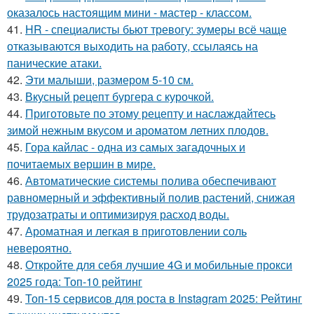
оказалось настоящим мини - мастер - классом.
41.
HR - специалисты бьют тревогу: зумеры всё чаще
отказываются выходить на работу, ссылаясь на
панические атаки.
42.
Эти малыши, размером 5-10 см.
43.
Вкусный рецепт бургера с курочкой.
44.
Приготовьте по этому рецепту и наслаждайтесь
зимой нежным вкусом и ароматом летних плодов.
45.
Гора кайлас - одна из самых загадочных и
почитаемых вершин в мире.
46.
Автоматические системы полива обеспечивают
равномерный и эффективный полив растений, снижая
трудозатраты и оптимизируя расход воды.
47.
Ароматная и легкая в приготовлении соль
невероятно.
48.
Откройте для себя лучшие 4G и мобильные прокси
2025 года: Топ-10 рейтинг
49.
Топ-15 сервисов для роста в Instagram 2025: Рейтинг