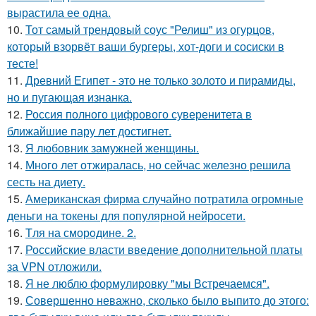
вырастила ее одна.
10.
Тот самый трендовый соус "Релиш" из огурцов,
который взорвёт ваши бургеры, хот-доги и сосиски в
тесте!
11.
Древний Египет - это не только золото и пирамиды,
но и пугающая изнанка.
12.
Россия полного цифрового суверенитета в
ближайшие пару лет достигнет.
13.
Я любовник замужней женщины.
14.
Много лет отжиралась, но сейчас железно решила
сесть на диету.
15.
Американская фирма случайно потратила огромные
деньги на токены для популярной нейросети.
16.
Tля на сморoдинe. 2.
17.
Российские власти введение дополнительной платы
за VPN отложили.
18.
Я не люблю формулировку "мы Встречаемся".
19.
Совершенно неважно, сколько было выпито до этого: