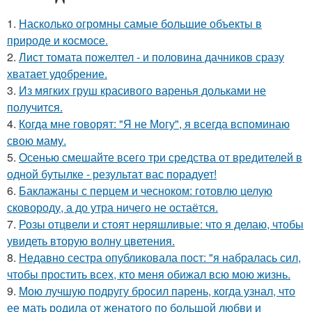
1.
Насколько огромны самые большие объекты в
природе и космосе.
2.
Лист томата пожелтел - и половина дачников сразу
хватает удобрение.
3.
Из мягких груш красивого варенья дольками не
получится.
4.
Когда мне говорят: "Я не Могу", я всегда вспоминаю
свою маму.
5.
Осенью смешайте всего три средства от вредителей в
одной бутылке - результат вас порадует!
6.
Баклажаны с перцем и чесноком: готовлю целую
сковороду, а до утра ничего не остаётся.
7.
Розы отцвели и стоят неряшливые: что я делаю, чтобы
увидеть вторую волну цветения.
8.
Недавно сестра опубликовала пост: "я набралась сил,
чтобы простить всех, кто меня обижал всю мою жизнь.
9.
Мою лучшую подругу бросил парень, когда узнал, что
ее мать родила от женатого по большой любви и