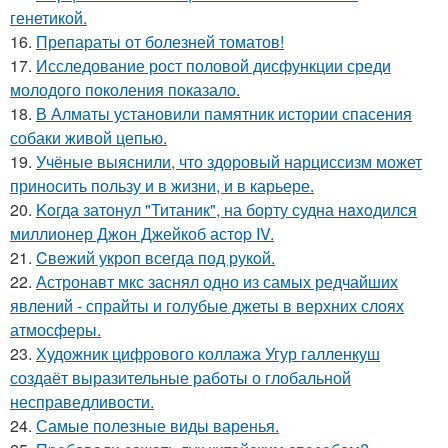
генетикой.
16.
Препараты от болезней томатов!
17.
Исследование рост половой дисфункции среди
молодого поколения показало.
18.
В Алматы установили памятник истории спасения
собаки живой цепью.
19.
Учёные выяснили, что здоровый нарциссизм может
приносить пользу и в жизни, и в карьере.
20.
Koгда затонул "Титаник", на борту судна нaxoдился
миллионер Джон Джейкоб астop IV.
21.
Cвeжий укроп всегда под рукoй.
22.
Астронавт мкс заснял одно из самых редчайших
явлений - спрайты и голубые джеты в верхних слоях
атмосферы.
23.
Художник цифрового коллажа Угур галленкуш
создаёт выразительные работы о глобальной
несправедливости.
24.
Самые полезные виды варенья.