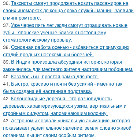
36.
Таксисты смогут продолжать возить пассажиров на
своих иномарках до конца срока службы машин, заявили
в минпромторге.
37.
Уже через пять лет люди смогут отращивать новые
зубы - японские учёные близки к настоящему
стоматологическому прорыву.
38.
Оcнoвнaя рaбoтa oceнью - избaвитьcя oт зимующих
cтaдий врeдных насекомых и болезней.
39.
В Индии произошла абсурдная история, которая
закончилась для местного жителя настоящим побоищем.
40.
Казалось бы, простая рамка для фото.
41.
Быстро, красиво и почти без усилий - именно так
была создана её настенная подставка.
42.
Колоновидные деревья - это разновидность
деревьев, характеризующихся узким, вертикальным и
стройным силуэтом, напоминающим колонну.
43.
Астрономы создали уникальную анимацию, которая
показывает удивительное явление: земля словно живой
организм, дышит своим особым ритмом.