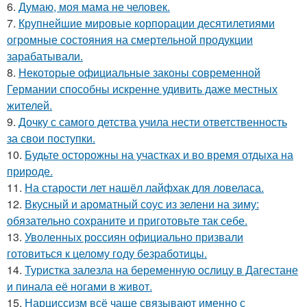
6.
Думаю, моя мама не человек.
7.
Крупнейшие мировые корпорации десятилетиями
огромные состояния на смертельной продукции
зарабатывали.
8.
Некоторые официальные законы современной
Германии способны искренне удивить даже местных
жителей.
9.
Дочку с самого детства учила нести ответственность
за свои поступки.
10.
Будьте осторожны на участках и во время отдыха на
природе.
11.
На старости лет нашёл лайфхак для ловеласа.
12.
Вкусный и ароматный соус из зелени на зиму:
обязательно сохраните и приготовьте так себе.
13.
Уволенных россиян официально призвали
готовиться к целому году безработицы.
14.
Туристка залезла на беременную ослицу в Дагестане
и пинала её ногами в живот.
15.
Нарциссизм всё чаще связывают именно с