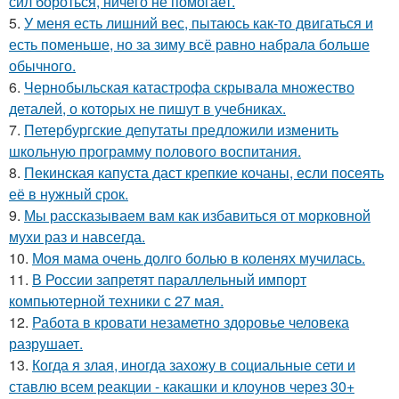
сил бороться, ничего не помогает.
5.
У меня есть лишний вес, пытаюсь как-то двигаться и
есть поменьше, но за зиму всё равно набрала больше
обычного.
6.
Чернобыльская катастрофа скрывала множество
деталей, о которых не пишут в учебниках.
7.
Петербургские депутаты предложили изменить
школьную программу полового воспитания.
8.
Пекинская капуста даст крепкие кочаны, если посеять
её в нужный срок.
9.
Мы рассказываем вам как избавиться от морковной
мухи раз и навсегда.
10.
Моя мама очень долго болью в коленях мучилась.
11.
В России запретят параллельный импорт
компьютерной техники с 27 мая.
12.
Работа в кровати незаметно здоровье человека
разрушает.
13.
Когда я злая, иногда захожу в социальные сети и
ставлю всем реакции - какашки и клоунов через 30+