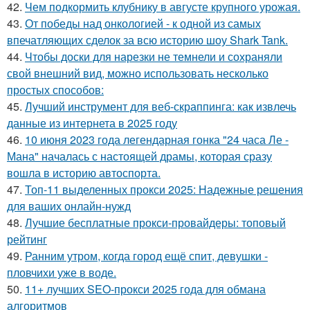
42.
Чем подкормить клубнику в августе крупного урожая.
43.
От победы над онкологией - к одной из самых
впечатляющих сделок за всю историю шоу Shark Tank.
44.
Чтобы доски для нарезки не темнели и сохраняли
свой внешний вид, можно использовать несколько
простых способов:
45.
Лучший инструмент для веб-скраппинга: как извлечь
данные из интернета в 2025 году
46.
10 июня 2023 года легендарная гонка "24 часа Ле -
Мана" началась с настоящей драмы, которая сразу
вошла в историю автоспорта.
47.
Топ-11 выделенных прокси 2025: Надежные решения
для ваших онлайн-нужд
48.
Лучшие бесплатные прокси-провайдеры: топовый
рейтинг
49.
Ранним утром, когда город ещё спит, девушки -
пловчихи уже в воде.
50.
11+ лучших SEO-прокси 2025 года для обмана
алгоритмов