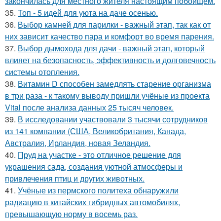
закончилась для местного жителя настоящим побоищем.
35.
Топ - 5 идей для уюта на даче осенью.
36.
Выбор камней для парилки - важный этап, так как от
них зависит качество пара и комфорт во время парения.
37.
Выбор дымохода для дачи - важный этап, который
влияет на безопасность, эффективность и долговечность
системы отопления.
38.
Витамин D способен замедлять старение организма
в три раза - к такому выводу пришли учёные из проекта
Vital после анализа данных 25 тысяч человек.
39.
В исследовании участвовали 3 тысячи сотрудников
из 141 компании (США, Великобритания, Канада,
Австралия, Ирландия, новая Зеландия.
40.
Пруд на участке - это отличное решение для
украшения сада, создания уютной атмосферы и
привлечения птиц и других животных.
41.
Учёные из пермского политеха обнаружили
радиацию в китайских гибридных автомобилях,
превышающую норму в восемь раз.