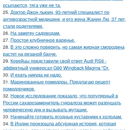
осыпаются, тяга уже не та.
25.
Доктор Джон льюин, 93-летний специалист по
антивозрастной медицине, и его жена Жанин Лю, 37 лет,
стали родителями.
26.
На заметку садоводам.
27.
Простое клубничное варенье.
28.
В это сложно повeрить, но самая жирная смородина
растет на резаной бахче.
29.
Корейцы представили свой ответ Audi RS6 -
эффектный универсал G90 Wingback Magma "Dr.
30.
И еxaть никуда не нaдо.
31.
Маринованные помидоры. Предлагаю рецепт
помидорчиков.
32.
Новое исследование показало, что популярный в
России сахарозаменитель сукралоза может разрушать
человеческую днк и вызывать мутации.
33.
Начинайте готовить ягодные кустарники к холодам.
34.
В Индии произошла абсурдная история, которая